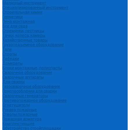
Малярный инструмент
Специализированный инструмент
Строительная химия
Герметики
Пена монтажная
Все для сада
Стремянки, лестницы
Тачки, колеса, камеры
Хозяйственные товары
Грузоподъемное оборудование
Тали
Стропы
Лебедки
Домкраты
Блоки монтажные, полиспасты
Сварочное оборудование
Сварочные аппараты
Для сварки
Газосварочное оборудование
Приспособления для сварки
Сварочные генераторы
Противопожарное оборудование
Огнетушители
Рукава пожарные
Стволы пожарные
Пожарная арматура
Комплектующие
Обустройство стройплощадки