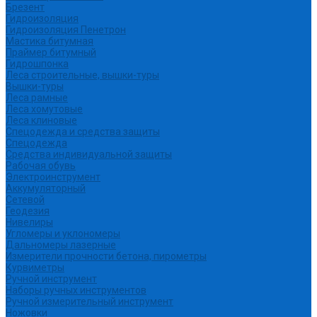
Брезент
Гидроизоляция
Гидроизоляция Пенетрон
Мастика битумная
Праймер битумный
Гидрошпонка
Леса строительные, вышки-туры
Вышки-туры
Леса рамные
Леса хомутовые
Леса клиновые
Спецодежда и средства защиты
Спецодежда
Средства индивидуальной защиты
Рабочая обувь
Электроинструмент
Аккумуляторный
Сетевой
Геодезия
Нивелиры
Угломеры и уклономеры
Дальномеры лазерные
Измерители прочности бетона, пирометры
Курвиметры
Ручной инструмент
Наборы ручных инструментов
Ручной измерительный инструмент
Ножовки