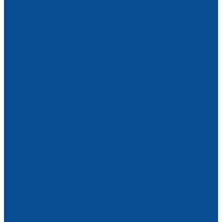
Медицинская одежда
Средства индивидуальной защиты
Антисептики и маски
Защита головы
Защита органов дыхания
Маски и полумаски
Респираторы
Фильтры для респираторов
Защита органов слуха
Защита рук
Защитные очки
Рабочая обувь
Зимняя обувь
Летняя обувь
Обувь ПВХ
Сапоги
Специальная обувь
Электроинструмент
Аккумуляторный
Болгарки и шлифмашины аккумуляторные
Гайковерты аккумуляторные
Дрели, шуруповерты аккумуляторные
Лобзики аккумуляторные
Перфораторы аккумуляторные
Пилы аккумуляторные
Рубанки аккумуляторные
Сетевой
Аксессуары и принадлежности