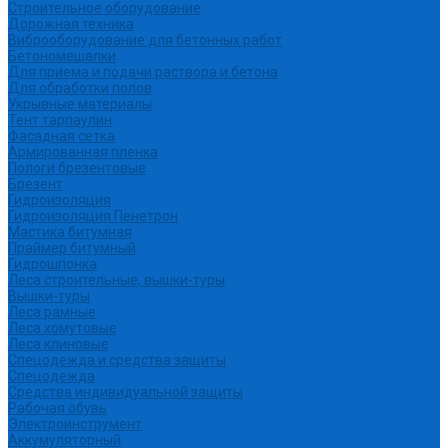
Строительное оборудование
Дорожная техника
Виброоборудование для бетонных работ
Бетономешалки
Для приема и подачи раствора и бетона
Для обработки полов
Укрывные материалы
Тент тарпаулин
Фасадная сетка
Армированная пленка
Пологи брезентовые
Брезент
Гидроизоляция
Гидроизоляция Пенетрон
Мастика битумная
Праймер битумный
Гидрошпонка
Леса строительные, вышки-туры
Вышки-туры
Леса рамные
Леса хомутовые
Леса клиновые
Спецодежда и средства защиты
Спецодежда
Средства индивидуальной защиты
Рабочая обувь
Электроинструмент
Аккумуляторный