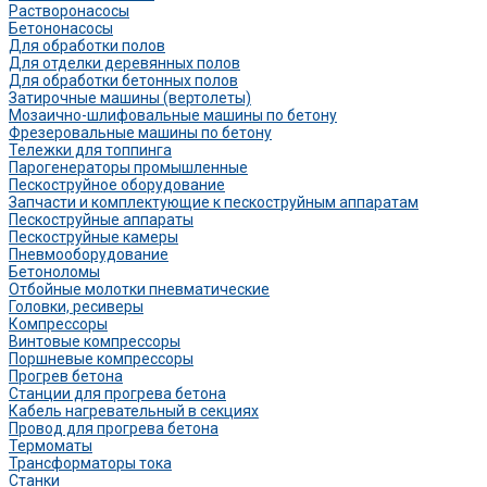
Растворонасосы
Бетононасосы
Для обработки полов
Для отделки деревянных полов
Для обработки бетонных полов
Затирочные машины (вертолеты)
Мозаично-шлифовальные машины по бетону
Фрезеровальные машины по бетону
Тележки для топпинга
Парогенераторы промышленные
Пескоструйное оборудование
Запчасти и комплектующие к пескоструйным аппаратам
Пескоструйные аппараты
Пескоструйные камеры
Пневмооборудование
Бетоноломы
Отбойные молотки пневматические
Головки, ресиверы
Компрессоры
Винтовые компрессоры
Поршневые компрессоры
Прогрев бетона
Станции для прогрева бетона
Кабель нагревательный в секциях
Провод для прогрева бетона
Термоматы
Трансформаторы тока
Станки