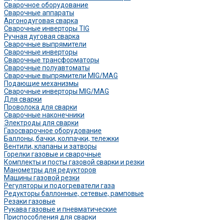
Сварочное оборудование
Сварочные аппараты
Аргонодуговая сварка
Сварочные инверторы TIG
Ручная дуговая сварка
Сварочные выпрямители
Сварочные инверторы
Сварочные трансформаторы
Сварочные полуавтоматы
Сварочные выпрямители MIG/MAG
Подающие механизмы
Сварочные инверторы MIG/MAG
Для сварки
Проволока для сварки
Сварочные наконечники
Электроды для сварки
Газосварочное оборудование
Баллоны, бачки, колпачки, тележки
Вентили, клапаны и затворы
Горелки газовые и сварочные
Комплекты и посты газовой сварки и резки
Манометры для редукторов
Машины газовой резки
Регуляторы и подогреватели газа
Редукторы баллонные, сетевые, рамповые
Резаки газовые
Рукава газовые и пневматические
Приспособления для сварки