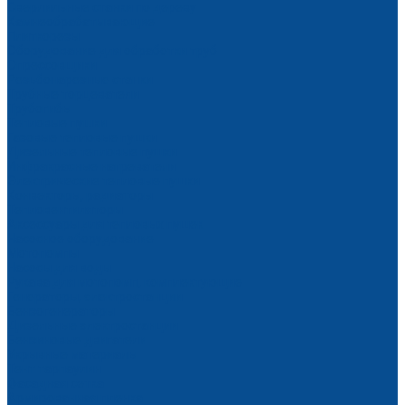
Сверлильные станки по дереву
Камнеобрабатывающие
Плиткорезы
Оборудование для обработки труб
Опрессовщики
Резьбонарезные станки
Трубные торцеватели
Трубогибы
Тепловые пушки
Газовые тепловые пушки
Дизельные тепловые пушки
Инфракрасные нагреватели
Электрические тепловые пушки
Конвекторы, радиаторы
Тепловентиляторы
Аксессуары для тепловых пушек
Насосное оборудование
Мотопомпы
Насосы для воды
Рукава для мотопомп, комплектующие
Генераторы, электростанции
Бензогенераторы
Дизельные электростанции
Бензиновые двигатели
Укрывные материалы
Тент тарпаулин
Фасадная сетка
Армированная пленка