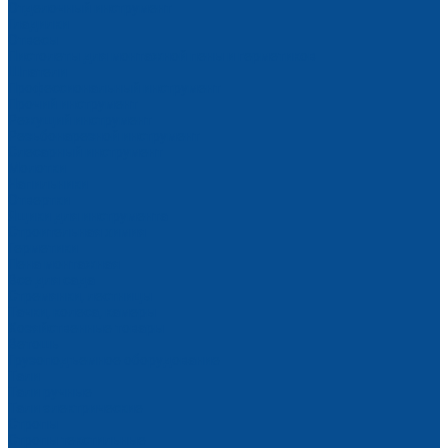
Отделочный инструмент
Гладилки
Отвесы
Пистолеты для монтажной пены и герметиков
Шпатели
Профессиональный инструмент
Прочий инструмент
Режущий инструмент
Резьбонарезной инструмент
Слесарный инструмент
Молотки
Напильники
Отвертки
Ящики для инструмента
Строительная химия
Герметики
Пена монтажная
Все для сада
Стремянки, лестницы
Тачки, колеса, камеры
Хозяйственные товары
Ветошь
Грузоподъемное оборудование
Тали
Тали ручные
Тали электрические
Стропы
Стропы текстильные