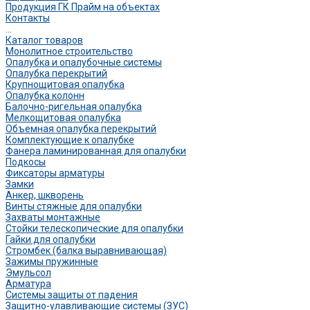
Продукция ГК Прайм на объектах
Контакты
...
Каталог товаров
Монолитное строительство
Опалубка и опалубочные системы
Опалубка перекрытий
Крупнощитовая опалубка
Опалубка колонн
Балочно-ригельная опалубка
Мелкощитовая опалубка
Объемная опалубка перекрытий
Комплектующие к опалубке
Фанера ламинированная для опалубки
Подкосы
Фиксаторы арматуры
Замки
Анкер, шкворень
Винты стяжные для опалубки
Захваты монтажные
Стойки телескопические для опалубки
Гайки для опалубки
Стромбек (балка выравнивающая)
Зажимы пружинные
Эмульсол
Арматура
Системы защиты от падения
Защитно-улавливающие системы (ЗУС)