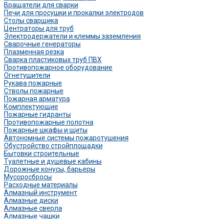
Вращатели для сварки
Печи для просушки и прокалки электродов
Столы сварщика
Центраторы для труб
Электродержатели и клеммы заземления
Сварочные генераторы
Плазменная резка
Сварка пластиковых труб ПВХ
Противопожарное оборудование
Огнетушители
Рукава пожарные
Стволы пожарные
Пожарная арматура
Комплектующие
Пожарные гидранты
Противопожарные полотна
Пожарные шкафы и щиты
Автономные системы пожаротушения
Обустройство стройплощадки
Бытовки строительные
Туалетные и душевые кабины
Дорожные конусы, барьеры
Мусоросбросы
Расходные материалы
Алмазный инструмент
Алмазные диски
Алмазные сверла
Алмазные чашки