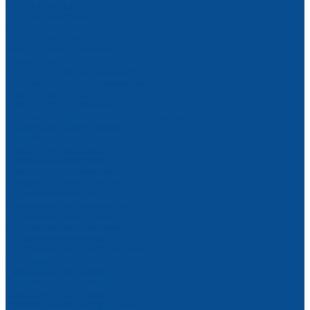
Стропы цепные
Стропы канатные
Лебедки
Лебедки ручные
Лебедки электрические
Домкраты
Блоки монтажные, полиспасты
Крановые весы, динамометры
Краны, кран-балки
Фасадные подъемники
Гидравлические тележки и штабелеры
Сварочное оборудование
Сварочные аппараты
Аргонодуговая сварка
Сварочные инверторы TIG
Ручная дуговая сварка
Сварочные выпрямители
Сварочные инверторы
Сварочные трансформаторы
Сварочные полуавтоматы
Сварочные выпрямители MIG/MAG
Подающие механизмы
Сварочные инверторы MIG/MAG
Для сварки
Проволока для сварки
Сварочные наконечники
Электроды для сварки
Газосварочное оборудование