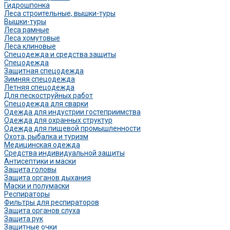
Гидрошпонка
Леса строительные, вышки-туры
Вышки-туры
Леса рамные
Леса хомутовые
Леса клиновые
Спецодежда и средства защиты
Спецодежда
Защитная спецодежда
Зимняя спецодежда
Летняя спецодежда
Для пескоструйных работ
Спецодежда для сварки
Одежда для индустрии гостеприимства
Одежда для охранных структур
Одежда для пищевой промышленности
Охота, рыбалка и туризм
Медицинская одежда
Средства индивидуальной защиты
Антисептики и маски
Защита головы
Защита органов дыхания
Маски и полумаски
Респираторы
Фильтры для респираторов
Защита органов слуха
Защита рук
Защитные очки