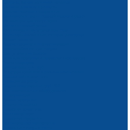
Баллоны, бачки, колпачки, тележки
Вентили, клапаны и затворы
Горелки газовые и сварочные
Комплекты и посты газовой сварки и резки
Манометры для редукторов
Машины газовой резки
Регуляторы и подогреватели газа
Редукторы баллонные, сетевые, рамповые
Резаки газовые
Рукава газовые и пневматические
Приспособления для сварки
Вращатели для сварки
Печи для просушки и прокалки электродов
Столы сварщика
Центраторы для труб
Электродержатели и клеммы заземления
Сварочные генераторы
Плазменная резка
Сварка пластиковых труб ПВХ
Противопожарное оборудование
Огнетушители
Рукава пожарные
Стволы пожарные
Пожарная арматура
Комплектующие
Пожарные гидранты
Противопожарные полотна
Пожарные шкафы и щиты