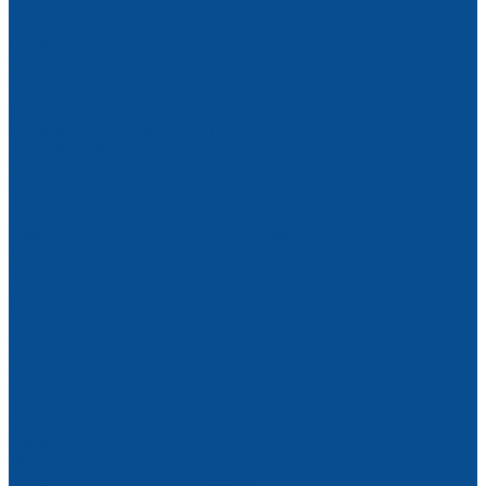
Гайковерты
Дрели, шуруповерты
Лобзики
Перфораторы
Пилы
Фрезеры
Шлифмашинки
Штроборезы (бороздоделы)
Электрорубанки
Геодезия
Нивелиры
Угломеры и уклономеры
Дальномеры лазерные
Измерители прочности бетона, пирометры
Курвиметры
Средства связи
Тахеометры
Штативы, рейки, комплектующие
Измерители температуры
Ручной инструмент
Наборы ручных инструментов
Ручной измерительный инструмент
Рулетки и линейки
Угольники
Уровни
Ножовки
Малярный инструмент
Специализированный инструмент