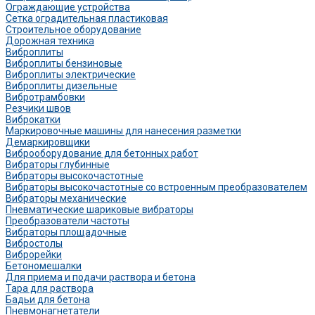
Ограждающие устройства
Сетка оградительная пластиковая
Строительное оборудование
Дорожная техника
Виброплиты
Виброплиты бензиновые
Виброплиты электрические
Виброплиты дизельные
Вибротрамбовки
Резчики швов
Виброкатки
Маркировочные машины для нанесения разметки
Демаркировщики
Виброоборудование для бетонных работ
Вибраторы глубинные
Вибраторы высокочастотные
Вибраторы высокочастотные со встроенным преобразователем
Вибраторы механические
Пневматические шариковые вибраторы
Преобразователи частоты
Вибраторы площадочные
Вибростолы
Виброрейки
Бетономешалки
Для приема и подачи раствора и бетона
Тара для раствора
Бадьи для бетона
Пневмонагнетатели