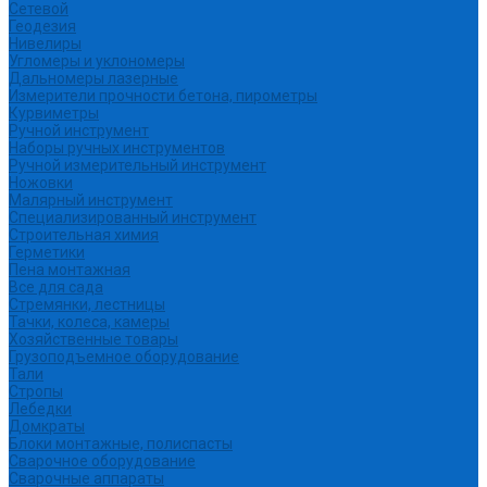
Сетевой
Геодезия
Нивелиры
Угломеры и уклономеры
Дальномеры лазерные
Измерители прочности бетона, пирометры
Курвиметры
Ручной инструмент
Наборы ручных инструментов
Ручной измерительный инструмент
Ножовки
Малярный инструмент
Специализированный инструмент
Строительная химия
Герметики
Пена монтажная
Все для сада
Стремянки, лестницы
Тачки, колеса, камеры
Хозяйственные товары
Грузоподъемное оборудование
Тали
Стропы
Лебедки
Домкраты
Блоки монтажные, полиспасты
Сварочное оборудование
Сварочные аппараты