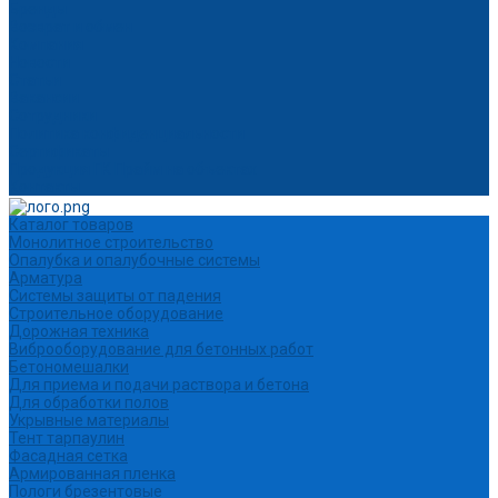
Бренды
Возврат и обмен
Компания
Новости
Статьи
Вакансии
Сотрудники
Политика конфиденциальности
Сертификаты
Продукция ГК Прайм на объектах
Контакты
Каталог товаров
Монолитное строительство
Опалубка и опалубочные системы
Арматура
Системы защиты от падения
Строительное оборудование
Дорожная техника
Виброоборудование для бетонных работ
Бетономешалки
Для приема и подачи раствора и бетона
Для обработки полов
Укрывные материалы
Тент тарпаулин
Фасадная сетка
Армированная пленка
Пологи брезентовые