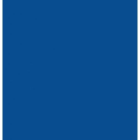
Заклепки
Ленты
Наборы крепежных изделий
Саморезы и шурупы
Хомуты
Шайбы
Шурупы
Круги зачистные
Круги торцевые лепестковые
Металлорежущий инструмент
Корончатые сверла
Отрезные диски
Шарошки по металлу
Промышленная химия
Антикоры и защитные покрытия
Масла
Смазки
Сетка штукатурная
Щетки для УШМ
Распродажа
Партнеры
Калькуляторы
Акции
Помощь
Покупки
Условия оплаты
Условия доставки
Вопрос - ответ