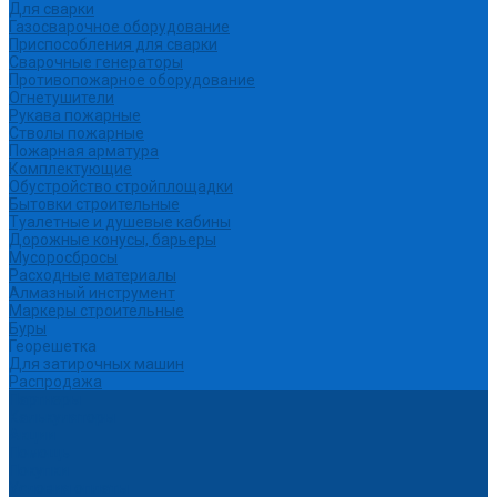
Для сварки
Газосварочное оборудование
Приспособления для сварки
Сварочные генераторы
Противопожарное оборудование
Огнетушители
Рукава пожарные
Стволы пожарные
Пожарная арматура
Комплектующие
Обустройство стройплощадки
Бытовки строительные
Туалетные и душевые кабины
Дорожные конусы, барьеры
Мусоросбросы
Расходные материалы
Алмазный инструмент
Маркеры строительные
Буры
Георешетка
Для затирочных машин
Распродажа
Партнеры
Калькуляторы
Акции
Помощь
Покупки
Условия оплаты