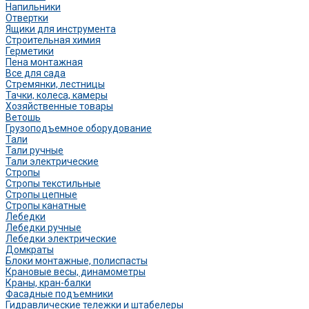
Напильники
Отвертки
Ящики для инструмента
Строительная химия
Герметики
Пена монтажная
Все для сада
Стремянки, лестницы
Тачки, колеса, камеры
Хозяйственные товары
Ветошь
Грузоподъемное оборудование
Тали
Тали ручные
Тали электрические
Стропы
Стропы текстильные
Стропы цепные
Стропы канатные
Лебедки
Лебедки ручные
Лебедки электрические
Домкраты
Блоки монтажные, полиспасты
Крановые весы, динамометры
Краны, кран-балки
Фасадные подъемники
Гидравлические тележки и штабелеры