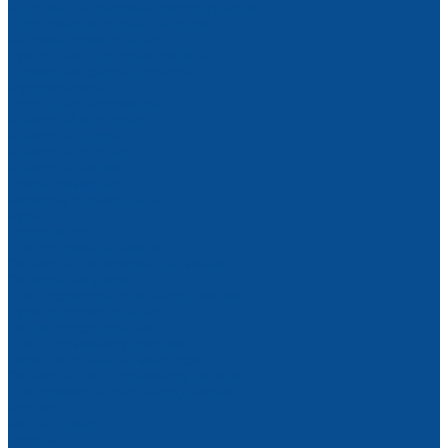
Автономные системы пожаротушения
Обустройство стройплощадки
Бытовки строительные
Туалетные и душевые кабины
Дорожные конусы, барьеры
Мусоросбросы
Расходные материалы
Алмазный инструмент
Алмазные диски
Алмазные сверла
Алмазные чашки
Фрезы алмазные
Маркеры строительные
Буры
Георешетка
Для затирочных машин
Запчасти для затирочных машин
Затирочные диски
Для пескоструйного оборудования
Рукава пескоструйные
Сопла пескоструйные
Для пневмооборудования
Пики для отбойных молотков
Запчасти для пневмооборудования
Для строительного оборудования
Крепеж
Болты и гайки
Гвозди