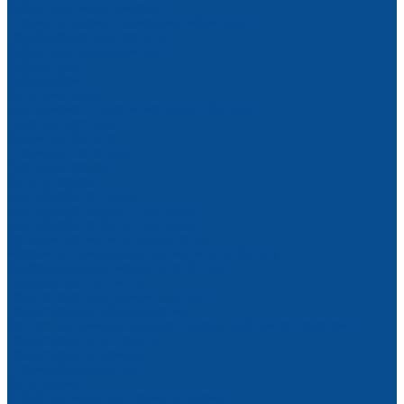
Вибраторы механические
Пневматические шариковые вибраторы
Преобразователи частоты
Вибраторы площадочные
Вибростолы
Виброрейки
Бетономешалки
Для приема и подачи раствора и бетона
Тара для раствора
Бадьи для бетона
Пневмонагнетатели
Растворонасосы
Бетононасосы
Для обработки полов
Для отделки деревянных полов
Для обработки бетонных полов
Затирочные машины (вертолеты)
Мозаично-шлифовальные машины по бетону
Фрезеровальные машины по бетону
Тележки для топпинга
Парогенераторы промышленные
Пескоструйное оборудование
Запчасти и комплектующие к пескоструйным аппаратам
Пескоструйные аппараты
Пескоструйные камеры
Пневмооборудование
Бетоноломы
Отбойные молотки пневматические