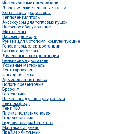
Инфракрасные нагреватели
Электрические тепловые пушки
Конвекторы, радиаторы
Тепловентиляторы
Аксессуары для тепловых пушек
Насосное оборудование
Мотопомпы
Насосы для воды
Рукава для мотопомп, комплектующие
Генераторы, электростанции
Бензогенераторы
Дизельные электростанции
Бензиновые двигатели
Укрывные материалы
Тент тарпаулин
Фасадная сетка
Армированная пленка
Пологи брезентовые
Брезент
Геотекстиль
Пленка воздушно-пузырьковая
Тент оксфорд
Тент ПВХ
Пленка полиэтиленовая
Гидроизоляция
Гидроизоляция Пенетрон
Мастика битумная
Праймер битумный