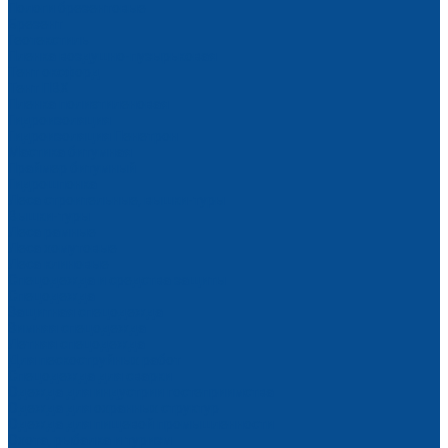
Пологи брезентовые
Брезент
Геотекстиль
Пленка воздушно-пузырьковая
Тент оксфорд
Тент ПВХ
Пленка полиэтиленовая
Гидроизоляция
Гидроизоляция Пенетрон
Мастика битумная
Праймер битумный
Гидрошпонка
Леса строительные, вышки-туры
Вышки-туры
Леса рамные
Леса хомутовые
Леса клиновые
Спецодежда и средства защиты
Спецодежда
Защитная спецодежда
Зимняя спецодежда
Летняя спецодежда
Для пескоструйных работ
Спецодежда для сварки
Одежда для индустрии гостеприимства
Одежда для охранных структур
Одежда для пищевой промышленности
Охота, рыбалка и туризм