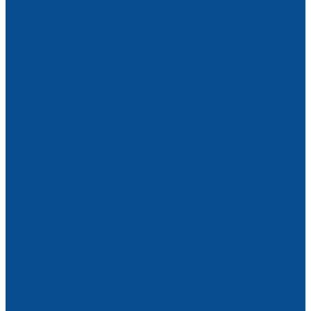
Условия доставки
Вопрос - ответ
Бренды
Возврат и обмен
Компания
Новости
Статьи
Вакансии
Сотрудники
Политика конфиденциальности
Сертификаты
Продукция ГК Прайм на объектах
Контакты
...
Каталог товаров
Монолитное строительство
Опалубка и опалубочные системы
Опалубка перекрытий
Крупнощитовая опалубка
Опалубка колонн
Балочно-ригельная опалубка
Мелкощитовая опалубка
Объемная опалубка перекрытий
Комплектующие к опалубке
Фанера ламинированная для опалубки
Подкосы
Фиксаторы арматуры
Замки