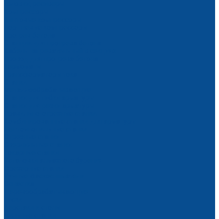
Головки, ресиверы
Компрессоры
Винтовые компрессоры
Поршневые компрессоры
Прогрев бетона
Станции для прогрева бетона
Кабель нагревательный в секциях
Провод для прогрева бетона
Термоматы
Трансформаторы тока
Станки
Металлообрабатывающие
Станки для гибки арматуры
Станки для резки арматуры
Правильно-отрезные станки
Комбинированные станки для арматуры
Ленточнопильные станки
Отрезные станки
Сверлильные станки
Токарные станки
Установки алмазного бурения
Фрезерные станки
Ручные фаскосниматели
Оснастка
Деревообрабатывающие
Тиски
Верстаки и столы
Пильные станки