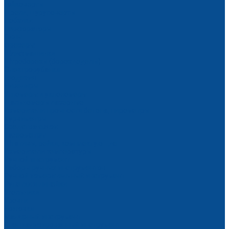
Гайковерты
Дрели, шуруповерты
Лобзики
Перфораторы
Пилы
Фрезеры
Шлифмашинки
Штроборезы (бороздоделы)
Электрорубанки
Геодезия
Нивелиры
Угломеры и уклономеры
Дальномеры лазерные
Измерители прочности бетона, пирометры
Курвиметры
Средства связи
Тахеометры
Штативы, рейки, комплектующие
Измерители температуры
Ручной инструмент
Наборы ручных инструментов
Ручной измерительный инструмент
Рулетки и линейки
Угольники
Уровни
Ножовки
Малярный инструмент
Специализированный инструмент