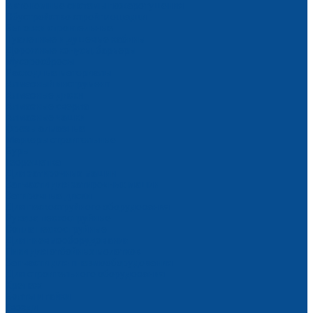
Автономные системы пожаротушения
Обустройство стройплощадки
Бытовки строительные
Туалетные и душевые кабины
Дорожные конусы, барьеры
Мусоросбросы
Расходные материалы
Алмазный инструмент
Алмазные диски
Алмазные сверла
Алмазные чашки
Фрезы алмазные
Маркеры строительные
Буры
Георешетка
Для затирочных машин
Запчасти для затирочных машин
Затирочные диски
Для пескоструйного оборудования
Рукава пескоструйные
Сопла пескоструйные
Для пневмооборудования
Пики для отбойных молотков
Запчасти для пневмооборудования
Для строительного оборудования
Крепеж
Болты и гайки
Гвозди