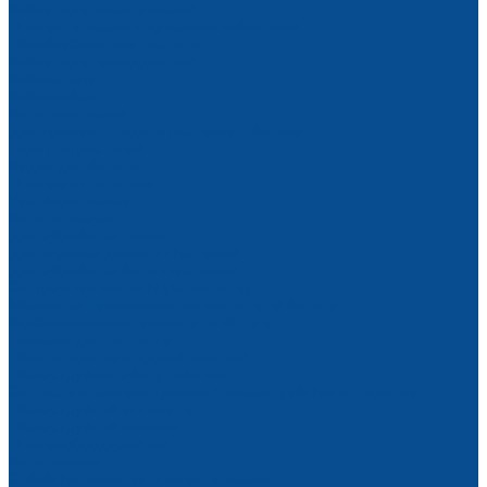
Вибраторы механические
Пневматические шариковые вибраторы
Преобразователи частоты
Вибраторы площадочные
Вибростолы
Виброрейки
Бетономешалки
Для приема и подачи раствора и бетона
Тара для раствора
Бадьи для бетона
Пневмонагнетатели
Растворонасосы
Бетононасосы
Для обработки полов
Для отделки деревянных полов
Для обработки бетонных полов
Затирочные машины (вертолеты)
Мозаично-шлифовальные машины по бетону
Фрезеровальные машины по бетону
Тележки для топпинга
Парогенераторы промышленные
Пескоструйное оборудование
Запчасти и комплектующие к пескоструйным аппаратам
Пескоструйные аппараты
Пескоструйные камеры
Пневмооборудование
Бетоноломы
Отбойные молотки пневматические