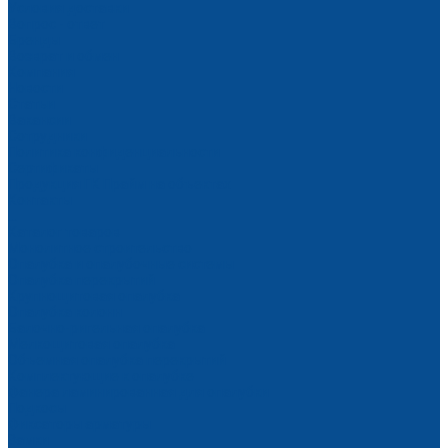
Условия доставки
Вопрос - ответ
Бренды
Возврат и обмен
Компания
Новости
Статьи
Вакансии
Сотрудники
Политика конфиденциальности
Сертификаты
Продукция ГК Прайм на объектах
Контакты
...
Каталог товаров
Монолитное строительство
Опалубка и опалубочные системы
Опалубка перекрытий
Крупнощитовая опалубка
Опалубка колонн
Балочно-ригельная опалубка
Мелкощитовая опалубка
Объемная опалубка перекрытий
Комплектующие к опалубке
Фанера ламинированная для опалубки
Подкосы
Фиксаторы арматуры
Замки