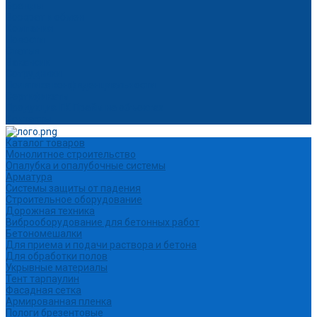
Бренды
Возврат и обмен
Компания
Новости
Статьи
Вакансии
Сотрудники
Политика конфиденциальности
Сертификаты
Продукция ГК Прайм на объектах
Контакты
Каталог товаров
Монолитное строительство
Опалубка и опалубочные системы
Арматура
Системы защиты от падения
Строительное оборудование
Дорожная техника
Виброоборудование для бетонных работ
Бетономешалки
Для приема и подачи раствора и бетона
Для обработки полов
Укрывные материалы
Тент тарпаулин
Фасадная сетка
Армированная пленка
Пологи брезентовые