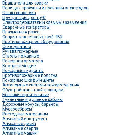
Вращатели для сварки
Печи для просушки и прокалки электродов
Столы сварщика
Центраторы для труб
Электродержатели и клеммы заземления
Сварочные генераторы
Плазменная резка
Сварка пластиковых труб ПВХ
Противопожарное оборудование
Огнетушители
Рукава пожарные
Стволы пожарные
Пожарная арматура
Комплектующие
Пожарные гидранты
Противопожарные полотна
Пожарные шкафы и щиты
Автономные системы пожаротушения
Обустройство стройплощадки
Бытовки строительные
Туалетные и душевые кабины
Дорожные конусы, барьеры
Мусоросбросы
Расходные материалы
Алмазный инструмент
Алмазные диски
Алмазные сверла
Алмазные чашки