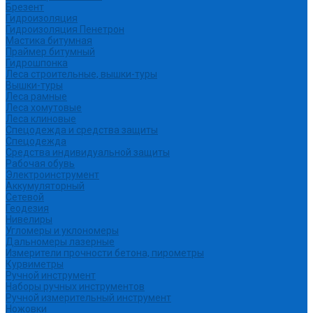
Брезент
Гидроизоляция
Гидроизоляция Пенетрон
Мастика битумная
Праймер битумный
Гидрошпонка
Леса строительные, вышки-туры
Вышки-туры
Леса рамные
Леса хомутовые
Леса клиновые
Спецодежда и средства защиты
Спецодежда
Средства индивидуальной защиты
Рабочая обувь
Электроинструмент
Аккумуляторный
Сетевой
Геодезия
Нивелиры
Угломеры и уклономеры
Дальномеры лазерные
Измерители прочности бетона, пирометры
Курвиметры
Ручной инструмент
Наборы ручных инструментов
Ручной измерительный инструмент
Ножовки