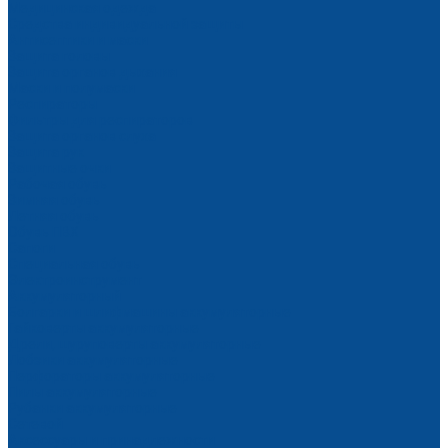
Медицинская одежда
Средства индивидуальной защиты
Антисептики и маски
Защита головы
Защита органов дыхания
Маски и полумаски
Респираторы
Фильтры для респираторов
Защита органов слуха
Защита рук
Защитные очки
Рабочая обувь
Зимняя обувь
Летняя обувь
Обувь ПВХ
Сапоги
Специальная обувь
Электроинструмент
Аккумуляторный
Болгарки и шлифмашины аккумуляторные
Гайковерты аккумуляторные
Дрели, шуруповерты аккумуляторные
Лобзики аккумуляторные
Перфораторы аккумуляторные
Пилы аккумуляторные
Рубанки аккумуляторные
Сетевой
Аксессуары и принадлежности