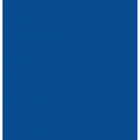
Стропы цепные
Стропы канатные
Лебедки
Лебедки ручные
Лебедки электрические
Домкраты
Блоки монтажные, полиспасты
Крановые весы, динамометры
Краны, кран-балки
Фасадные подъемники
Гидравлические тележки и штабелеры
Сварочное оборудование
Сварочные аппараты
Аргонодуговая сварка
Сварочные инверторы TIG
Ручная дуговая сварка
Сварочные выпрямители
Сварочные инверторы
Сварочные трансформаторы
Сварочные полуавтоматы
Сварочные выпрямители MIG/MAG
Подающие механизмы
Сварочные инверторы MIG/MAG
Для сварки
Проволока для сварки
Сварочные наконечники
Электроды для сварки
Газосварочное оборудование