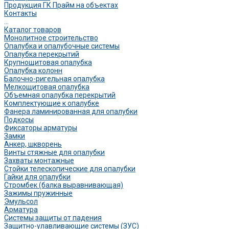
Продукция ГК Прайм на объектах
Контакты
...
Каталог товаров
Монолитное строительство
Опалубка и опалубочные системы
Опалубка перекрытий
Крупнощитовая опалубка
Опалубка колонн
Балочно-ригельная опалубка
Мелкощитовая опалубка
Объемная опалубка перекрытий
Комплектующие к опалубке
Фанера ламинированная для опалубки
Подкосы
Фиксаторы арматуры
Замки
Анкер, шкворень
Винты стяжные для опалубки
Захваты монтажные
Стойки телескопические для опалубки
Гайки для опалубки
Стромбек (балка выравнивающая)
Зажимы пружинные
Эмульсол
Арматура
Системы защиты от падения
Защитно-улавливающие системы (ЗУС)