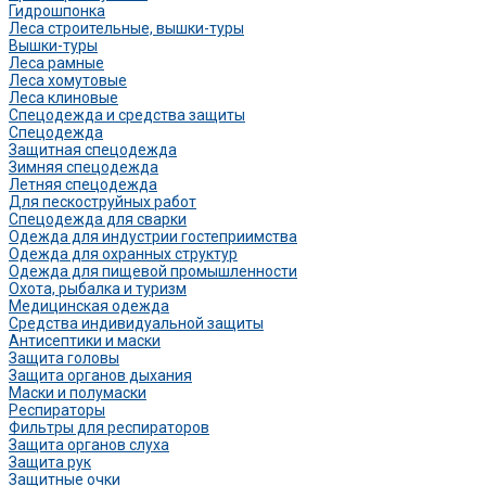
Гидрошпонка
Леса строительные, вышки-туры
Вышки-туры
Леса рамные
Леса хомутовые
Леса клиновые
Спецодежда и средства защиты
Спецодежда
Защитная спецодежда
Зимняя спецодежда
Летняя спецодежда
Для пескоструйных работ
Спецодежда для сварки
Одежда для индустрии гостеприимства
Одежда для охранных структур
Одежда для пищевой промышленности
Охота, рыбалка и туризм
Медицинская одежда
Средства индивидуальной защиты
Антисептики и маски
Защита головы
Защита органов дыхания
Маски и полумаски
Респираторы
Фильтры для респираторов
Защита органов слуха
Защита рук
Защитные очки