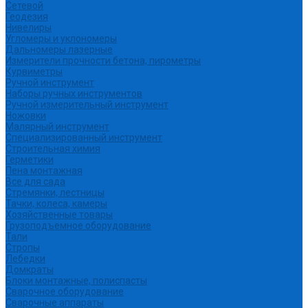
Сетевой
Геодезия
Нивелиры
Угломеры и уклономеры
Дальномеры лазерные
Измерители прочности бетона, пирометры
Курвиметры
Ручной инструмент
Наборы ручных инструментов
Ручной измерительный инструмент
Ножовки
Малярный инструмент
Специализированный инструмент
Строительная химия
Герметики
Пена монтажная
Все для сада
Стремянки, лестницы
Тачки, колеса, камеры
Хозяйственные товары
Грузоподъемное оборудование
Тали
Стропы
Лебедки
Домкраты
Блоки монтажные, полиспасты
Сварочное оборудование
Сварочные аппараты