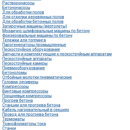
Растворонасосы
Бетононасосы
Для обработки полов
Для отделки деревянных полов
Для обработки бетонных полов
Затирочные машины (вертолеты)
Мозаично-шлифовальные машины по бетону
Фрезеровальные машины по бетону
Тележки для топпинга
Парогенераторы промышленные
Пескоструйное оборудование
Запчасти и комплектующие к пескоструйным аппаратам
Пескоструйные аппараты
Пескоструйные камеры
Пневмооборудование
Бетоноломы
Отбойные молотки пневматические
Головки, ресиверы
Компрессоры
Винтовые компрессоры
Поршневые компрессоры
Прогрев бетона
Станции для прогрева бетона
Кабель нагревательный в секциях
Провод для прогрева бетона
Термоматы
Трансформаторы тока
Станки