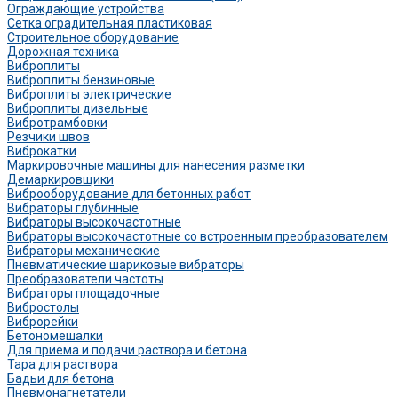
Ограждающие устройства
Сетка оградительная пластиковая
Строительное оборудование
Дорожная техника
Виброплиты
Виброплиты бензиновые
Виброплиты электрические
Виброплиты дизельные
Вибротрамбовки
Резчики швов
Виброкатки
Маркировочные машины для нанесения разметки
Демаркировщики
Виброоборудование для бетонных работ
Вибраторы глубинные
Вибраторы высокочастотные
Вибраторы высокочастотные со встроенным преобразователем
Вибраторы механические
Пневматические шариковые вибраторы
Преобразователи частоты
Вибраторы площадочные
Вибростолы
Виброрейки
Бетономешалки
Для приема и подачи раствора и бетона
Тара для раствора
Бадьи для бетона
Пневмонагнетатели