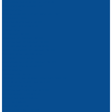
Сверлильные станки по дереву
Камнеобрабатывающие
Плиткорезы
Оборудование для обработки труб
Опрессовщики
Резьбонарезные станки
Трубные торцеватели
Трубогибы
Тепловые пушки
Газовые тепловые пушки
Дизельные тепловые пушки
Инфракрасные нагреватели
Электрические тепловые пушки
Конвекторы, радиаторы
Тепловентиляторы
Аксессуары для тепловых пушек
Насосное оборудование
Мотопомпы
Насосы для воды
Рукава для мотопомп, комплектующие
Генераторы, электростанции
Бензогенераторы
Дизельные электростанции
Бензиновые двигатели
Укрывные материалы
Тент тарпаулин
Фасадная сетка
Армированная пленка