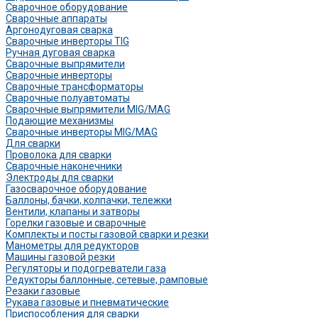
Сварочное оборудование
Сварочные аппараты
Аргонодуговая сварка
Сварочные инверторы TIG
Ручная дуговая сварка
Сварочные выпрямители
Сварочные инверторы
Сварочные трансформаторы
Сварочные полуавтоматы
Сварочные выпрямители MIG/MAG
Подающие механизмы
Сварочные инверторы MIG/MAG
Для сварки
Проволока для сварки
Сварочные наконечники
Электроды для сварки
Газосварочное оборудование
Баллоны, бачки, колпачки, тележки
Вентили, клапаны и затворы
Горелки газовые и сварочные
Комплекты и посты газовой сварки и резки
Манометры для редукторов
Машины газовой резки
Регуляторы и подогреватели газа
Редукторы баллонные, сетевые, рамповые
Резаки газовые
Рукава газовые и пневматические
Приспособления для сварки