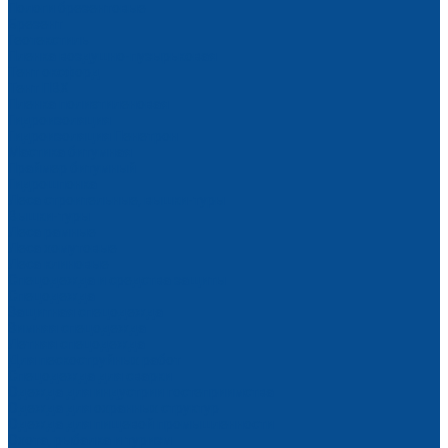
Пологи брезентовые
Брезент
Геотекстиль
Пленка воздушно-пузырьковая
Тент оксфорд
Тент ПВХ
Пленка полиэтиленовая
Гидроизоляция
Гидроизоляция Пенетрон
Мастика битумная
Праймер битумный
Гидрошпонка
Леса строительные, вышки-туры
Вышки-туры
Леса рамные
Леса хомутовые
Леса клиновые
Спецодежда и средства защиты
Спецодежда
Защитная спецодежда
Зимняя спецодежда
Летняя спецодежда
Для пескоструйных работ
Спецодежда для сварки
Одежда для индустрии гостеприимства
Одежда для охранных структур
Одежда для пищевой промышленности
Охота, рыбалка и туризм