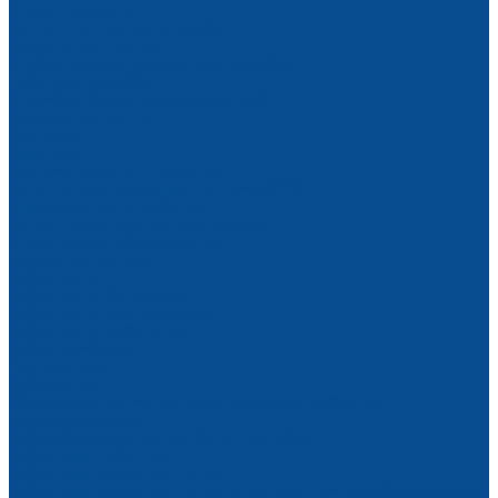
Анкер, шкворень
Винты стяжные для опалубки
Захваты монтажные
Стойки телескопические для опалубки
Гайки для опалубки
Стромбек (балка выравнивающая)
Зажимы пружинные
Эмульсол
Арматура
Системы защиты от падения
Защитно-улавливающие системы (ЗУС)
Ограждающие устройства
Сетка оградительная пластиковая
Строительное оборудование
Дорожная техника
Виброплиты
Виброплиты бензиновые
Виброплиты электрические
Виброплиты дизельные
Вибротрамбовки
Резчики швов
Виброкатки
Маркировочные машины для нанесения разметки
Демаркировщики
Виброоборудование для бетонных работ
Вибраторы глубинные
Вибраторы высокочастотные
Вибраторы высокочастотные со встроенным преобразователем