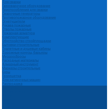
Для сварки
Газосварочное оборудование
Приспособления для сварки
Сварочные генераторы
Противопожарное оборудование
Огнетушители
Рукава пожарные
Стволы пожарные
Пожарная арматура
Комплектующие
Обустройство стройплощадки
Бытовки строительные
Туалетные и душевые кабины
Дорожные конусы, барьеры
Мусоросбросы
Расходные материалы
Алмазный инструмент
Маркеры строительные
Буры
Георешетка
Для затирочных машин
Распродажа
Партнеры
Калькуляторы
Акции
Помощь
Покупки
Условия оплаты