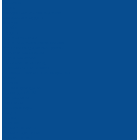
Заклепки
Ленты
Наборы крепежных изделий
Саморезы и шурупы
Хомуты
Шайбы
Шурупы
Круги зачистные
Круги торцевые лепестковые
Металлорежущий инструмент
Корончатые сверла
Отрезные диски
Шарошки по металлу
Промышленная химия
Антикоры и защитные покрытия
Масла
Смазки
Сетка штукатурная
Щетки для УШМ
Распродажа
Партнеры
Калькуляторы
Акции
Помощь
Покупки
Условия оплаты
Условия доставки
Вопрос - ответ