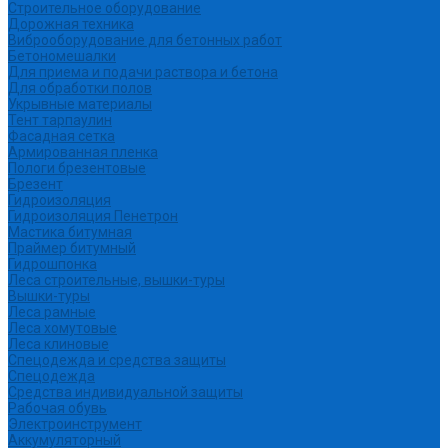
Строительное оборудование
Дорожная техника
Виброоборудование для бетонных работ
Бетономешалки
Для приема и подачи раствора и бетона
Для обработки полов
Укрывные материалы
Тент тарпаулин
Фасадная сетка
Армированная пленка
Пологи брезентовые
Брезент
Гидроизоляция
Гидроизоляция Пенетрон
Мастика битумная
Праймер битумный
Гидрошпонка
Леса строительные, вышки-туры
Вышки-туры
Леса рамные
Леса хомутовые
Леса клиновые
Спецодежда и средства защиты
Спецодежда
Средства индивидуальной защиты
Рабочая обувь
Электроинструмент
Аккумуляторный