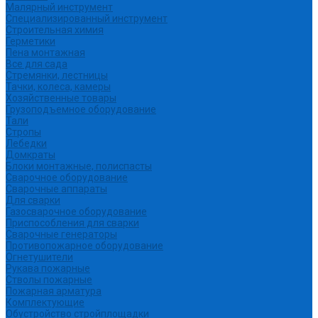
Малярный инструмент
Специализированный инструмент
Строительная химия
Герметики
Пена монтажная
Все для сада
Стремянки, лестницы
Тачки, колеса, камеры
Хозяйственные товары
Грузоподъемное оборудование
Тали
Стропы
Лебедки
Домкраты
Блоки монтажные, полиспасты
Сварочное оборудование
Сварочные аппараты
Для сварки
Газосварочное оборудование
Приспособления для сварки
Сварочные генераторы
Противопожарное оборудование
Огнетушители
Рукава пожарные
Стволы пожарные
Пожарная арматура
Комплектующие
Обустройство стройплощадки