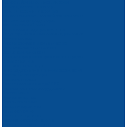
Баллоны, бачки, колпачки, тележки
Вентили, клапаны и затворы
Горелки газовые и сварочные
Комплекты и посты газовой сварки и резки
Манометры для редукторов
Машины газовой резки
Регуляторы и подогреватели газа
Редукторы баллонные, сетевые, рамповые
Резаки газовые
Рукава газовые и пневматические
Приспособления для сварки
Вращатели для сварки
Печи для просушки и прокалки электродов
Столы сварщика
Центраторы для труб
Электродержатели и клеммы заземления
Сварочные генераторы
Плазменная резка
Сварка пластиковых труб ПВХ
Противопожарное оборудование
Огнетушители
Рукава пожарные
Стволы пожарные
Пожарная арматура
Комплектующие
Пожарные гидранты
Противопожарные полотна
Пожарные шкафы и щиты