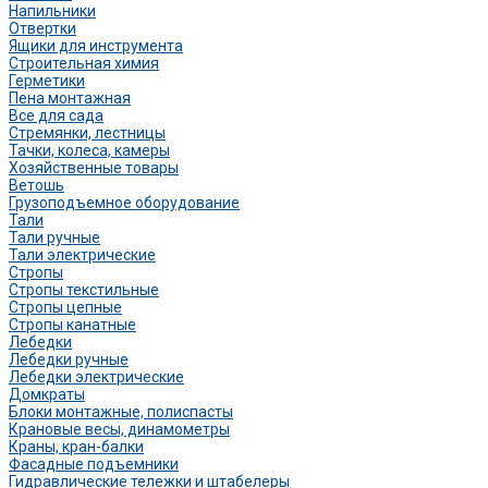
Напильники
Отвертки
Ящики для инструмента
Строительная химия
Герметики
Пена монтажная
Все для сада
Стремянки, лестницы
Тачки, колеса, камеры
Хозяйственные товары
Ветошь
Грузоподъемное оборудование
Тали
Тали ручные
Тали электрические
Стропы
Стропы текстильные
Стропы цепные
Стропы канатные
Лебедки
Лебедки ручные
Лебедки электрические
Домкраты
Блоки монтажные, полиспасты
Крановые весы, динамометры
Краны, кран-балки
Фасадные подъемники
Гидравлические тележки и штабелеры