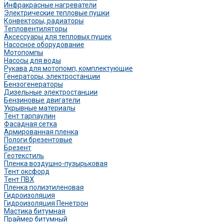
Инфракрасные нагреватели
Электрические тепловые пушки
Конвекторы, радиаторы
Тепловентиляторы
Аксессуары для тепловых пушек
Насосное оборудование
Мотопомпы
Насосы для воды
Рукава для мотопомп, комплектующие
Генераторы, электростанции
Бензогенераторы
Дизельные электростанции
Бензиновые двигатели
Укрывные материалы
Тент тарпаулин
Фасадная сетка
Армированная пленка
Пологи брезентовые
Брезент
Геотекстиль
Пленка воздушно-пузырьковая
Тент оксфорд
Тент ПВХ
Пленка полиэтиленовая
Гидроизоляция
Гидроизоляция Пенетрон
Мастика битумная
Праймер битумный