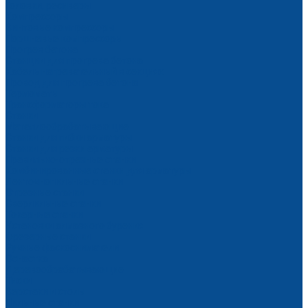
Головки, ресиверы
Компрессоры
Винтовые компрессоры
Поршневые компрессоры
Прогрев бетона
Станции для прогрева бетона
Кабель нагревательный в секциях
Провод для прогрева бетона
Термоматы
Трансформаторы тока
Станки
Металлообрабатывающие
Станки для гибки арматуры
Станки для резки арматуры
Правильно-отрезные станки
Комбинированные станки для арматуры
Ленточнопильные станки
Отрезные станки
Сверлильные станки
Токарные станки
Установки алмазного бурения
Фрезерные станки
Ручные фаскосниматели
Оснастка
Деревообрабатывающие
Тиски
Верстаки и столы
Пильные станки