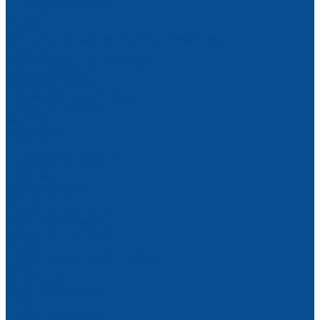
Отделочный инструмент
Гладилки
Отвесы
Пистолеты для монтажной пены и герметиков
Шпатели
Профессиональный инструмент
Прочий инструмент
Режущий инструмент
Резьбонарезной инструмент
Слесарный инструмент
Молотки
Напильники
Отвертки
Ящики для инструмента
Строительная химия
Герметики
Пена монтажная
Все для сада
Стремянки, лестницы
Тачки, колеса, камеры
Хозяйственные товары
Ветошь
Грузоподъемное оборудование
Тали
Тали ручные
Тали электрические
Стропы
Стропы текстильные