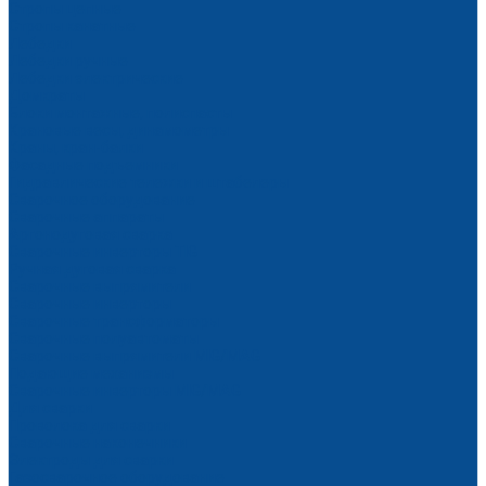
Стропы цепные
Стропы канатные
Лебедки
Лебедки ручные
Лебедки электрические
Домкраты
Блоки монтажные, полиспасты
Крановые весы, динамометры
Краны, кран-балки
Фасадные подъемники
Гидравлические тележки и штабелеры
Сварочное оборудование
Сварочные аппараты
Аргонодуговая сварка
Сварочные инверторы TIG
Ручная дуговая сварка
Сварочные выпрямители
Сварочные инверторы
Сварочные трансформаторы
Сварочные полуавтоматы
Сварочные выпрямители MIG/MAG
Подающие механизмы
Сварочные инверторы MIG/MAG
Для сварки
Проволока для сварки
Сварочные наконечники
Электроды для сварки
Газосварочное оборудование