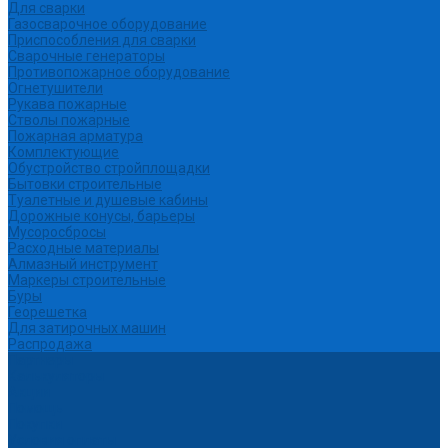
Для сварки
Газосварочное оборудование
Приспособления для сварки
Сварочные генераторы
Противопожарное оборудование
Огнетушители
Рукава пожарные
Стволы пожарные
Пожарная арматура
Комплектующие
Обустройство стройплощадки
Бытовки строительные
Туалетные и душевые кабины
Дорожные конусы, барьеры
Мусоросбросы
Расходные материалы
Алмазный инструмент
Маркеры строительные
Буры
Георешетка
Для затирочных машин
Распродажа
Партнеры
Калькуляторы
Акции
Помощь
Покупки
Условия оплаты