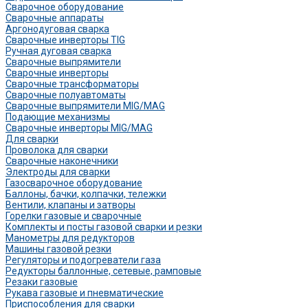
Сварочное оборудование
Сварочные аппараты
Аргонодуговая сварка
Сварочные инверторы TIG
Ручная дуговая сварка
Сварочные выпрямители
Сварочные инверторы
Сварочные трансформаторы
Сварочные полуавтоматы
Сварочные выпрямители MIG/MAG
Подающие механизмы
Сварочные инверторы MIG/MAG
Для сварки
Проволока для сварки
Сварочные наконечники
Электроды для сварки
Газосварочное оборудование
Баллоны, бачки, колпачки, тележки
Вентили, клапаны и затворы
Горелки газовые и сварочные
Комплекты и посты газовой сварки и резки
Манометры для редукторов
Машины газовой резки
Регуляторы и подогреватели газа
Редукторы баллонные, сетевые, рамповые
Резаки газовые
Рукава газовые и пневматические
Приспособления для сварки