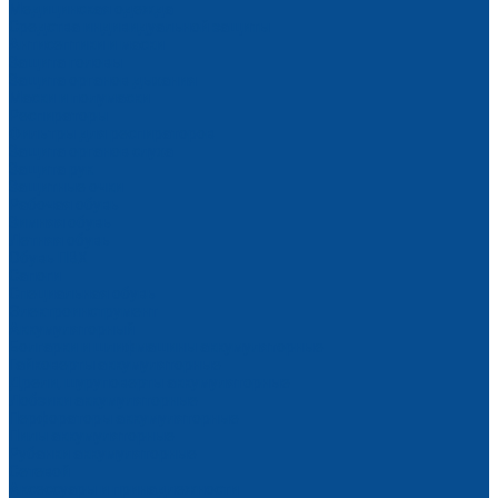
Медицинская одежда
Средства индивидуальной защиты
Антисептики и маски
Защита головы
Защита органов дыхания
Маски и полумаски
Респираторы
Фильтры для респираторов
Защита органов слуха
Защита рук
Защитные очки
Рабочая обувь
Зимняя обувь
Летняя обувь
Обувь ПВХ
Сапоги
Специальная обувь
Электроинструмент
Аккумуляторный
Болгарки и шлифмашины аккумуляторные
Гайковерты аккумуляторные
Дрели, шуруповерты аккумуляторные
Лобзики аккумуляторные
Перфораторы аккумуляторные
Пилы аккумуляторные
Рубанки аккумуляторные
Сетевой
Аксессуары и принадлежности