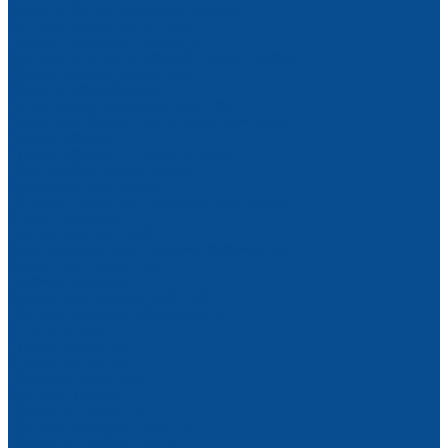
Баллоны, бачки, колпачки, тележки
Вентили, клапаны и затворы
Горелки газовые и сварочные
Комплекты и посты газовой сварки и резки
Манометры для редукторов
Машины газовой резки
Регуляторы и подогреватели газа
Редукторы баллонные, сетевые, рамповые
Резаки газовые
Рукава газовые и пневматические
Приспособления для сварки
Вращатели для сварки
Печи для просушки и прокалки электродов
Столы сварщика
Центраторы для труб
Электродержатели и клеммы заземления
Сварочные генераторы
Плазменная резка
Сварка пластиковых труб ПВХ
Противопожарное оборудование
Огнетушители
Рукава пожарные
Стволы пожарные
Пожарная арматура
Комплектующие
Пожарные гидранты
Противопожарные полотна
Пожарные шкафы и щиты