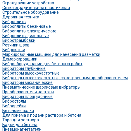
Ограждающие устройства
Сетка оградительная пластиковая
Строительное оборудование
Дорожная техника
Виброплиты
Виброплиты бензиновые
Виброплиты электрические
Виброплиты дизельные
Вибротрамбовки
Резчики швов
Виброкатки
Маркировочные машины для нанесения разметки
Демаркировщики
Виброоборудование для бетонных работ
Вибраторы глубинные
Вибраторы высокочастотные
Вибраторы высокочастотные со встроенным преобразователем
Вибраторы механические
Пневматические шариковые вибраторы
Преобразователи частоты
Вибраторы площадочные
Вибростолы
Виброрейки
Бетономешалки
Для приема и подачи раствора и бетона
Тара для раствора
Бадьи для бетона
Пневмонагнетатели