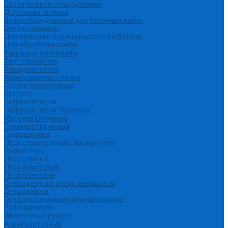
Строительное оборудование
Дорожная техника
Виброоборудование для бетонных работ
Бетономешалки
Для приема и подачи раствора и бетона
Для обработки полов
Укрывные материалы
Тент тарпаулин
Фасадная сетка
Армированная пленка
Пологи брезентовые
Брезент
Гидроизоляция
Гидроизоляция Пенетрон
Мастика битумная
Праймер битумный
Гидрошпонка
Леса строительные, вышки-туры
Вышки-туры
Леса рамные
Леса хомутовые
Леса клиновые
Спецодежда и средства защиты
Спецодежда
Средства индивидуальной защиты
Рабочая обувь
Электроинструмент
Аккумуляторный