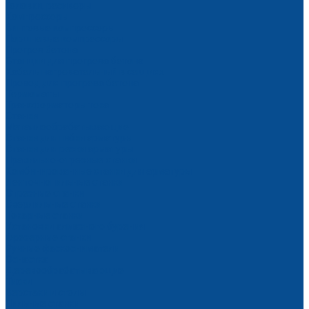
Головки, ресиверы
Компрессоры
Винтовые компрессоры
Поршневые компрессоры
Прогрев бетона
Станции для прогрева бетона
Кабель нагревательный в секциях
Провод для прогрева бетона
Термоматы
Трансформаторы тока
Станки
Металлообрабатывающие
Станки для гибки арматуры
Станки для резки арматуры
Правильно-отрезные станки
Комбинированные станки для арматуры
Ленточнопильные станки
Отрезные станки
Сверлильные станки
Токарные станки
Установки алмазного бурения
Фрезерные станки
Ручные фаскосниматели
Оснастка
Деревообрабатывающие
Тиски
Верстаки и столы
Пильные станки