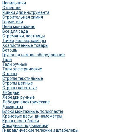
Напильники
Отвертки
Ящики для инструмента
Строительная химия
Герметики
Пена монтажная
Все для сада
Стремянки, лестницы
Тачки, колеса, камеры
Хозяйственные товары
Ветошь
Грузоподъемное оборудование
Тали
Тали ручные
Тали электрические
Стропы
Стропы текстильные
Стропы цепные
Стропы канатные
Лебедки
Лебедки ручные
Лебедки электрические
Домкраты
Блоки монтажные, полиспасты
Крановые весы, динамометры
Краны, кран-балки
Фасадные подъемники
Гидравлические тележки и штабелеры