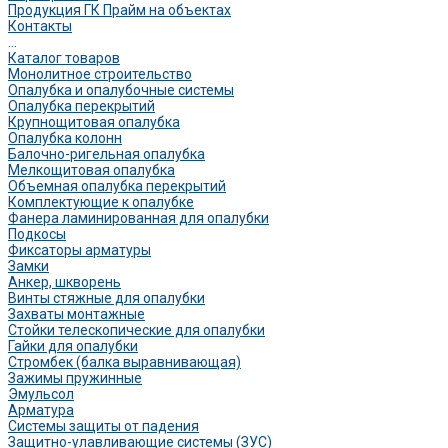
Продукция ГК Прайм на объектах
Контакты
...
Каталог товаров
Монолитное строительство
Опалубка и опалубочные системы
Опалубка перекрытий
Крупнощитовая опалубка
Опалубка колонн
Балочно-ригельная опалубка
Мелкощитовая опалубка
Объемная опалубка перекрытий
Комплектующие к опалубке
Фанера ламинированная для опалубки
Подкосы
Фиксаторы арматуры
Замки
Анкер, шкворень
Винты стяжные для опалубки
Захваты монтажные
Стойки телескопические для опалубки
Гайки для опалубки
Стромбек (балка выравнивающая)
Зажимы пружинные
Эмульсол
Арматура
Системы защиты от падения
Защитно-улавливающие системы (ЗУС)