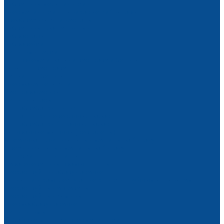
Вибраторы механические
Пневматические шариковые вибраторы
Преобразователи частоты
Вибраторы площадочные
Вибростолы
Виброрейки
Бетономешалки
Для приема и подачи раствора и бетона
Тара для раствора
Бадьи для бетона
Пневмонагнетатели
Растворонасосы
Бетононасосы
Для обработки полов
Для отделки деревянных полов
Для обработки бетонных полов
Затирочные машины (вертолеты)
Мозаично-шлифовальные машины по бетону
Фрезеровальные машины по бетону
Тележки для топпинга
Парогенераторы промышленные
Пескоструйное оборудование
Запчасти и комплектующие к пескоструйным аппаратам
Пескоструйные аппараты
Пескоструйные камеры
Пневмооборудование
Бетоноломы
Отбойные молотки пневматические