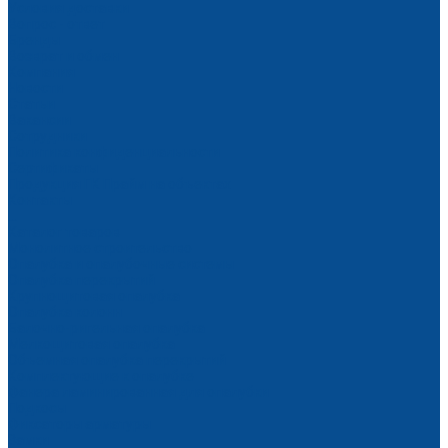
Условия доставки
Вопрос - ответ
Бренды
Возврат и обмен
Компания
Новости
Статьи
Вакансии
Сотрудники
Политика конфиденциальности
Сертификаты
Продукция ГК Прайм на объектах
Контакты
...
Каталог товаров
Монолитное строительство
Опалубка и опалубочные системы
Опалубка перекрытий
Крупнощитовая опалубка
Опалубка колонн
Балочно-ригельная опалубка
Мелкощитовая опалубка
Объемная опалубка перекрытий
Комплектующие к опалубке
Фанера ламинированная для опалубки
Подкосы
Фиксаторы арматуры
Замки