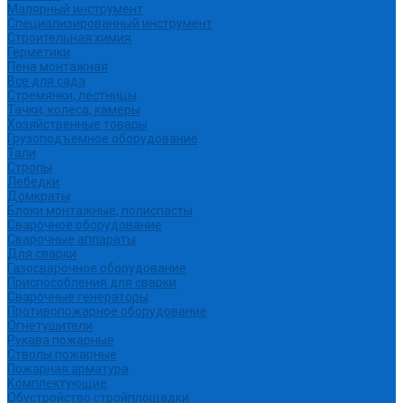
Малярный инструмент
Специализированный инструмент
Строительная химия
Герметики
Пена монтажная
Все для сада
Стремянки, лестницы
Тачки, колеса, камеры
Хозяйственные товары
Грузоподъемное оборудование
Тали
Стропы
Лебедки
Домкраты
Блоки монтажные, полиспасты
Сварочное оборудование
Сварочные аппараты
Для сварки
Газосварочное оборудование
Приспособления для сварки
Сварочные генераторы
Противопожарное оборудование
Огнетушители
Рукава пожарные
Стволы пожарные
Пожарная арматура
Комплектующие
Обустройство стройплощадки