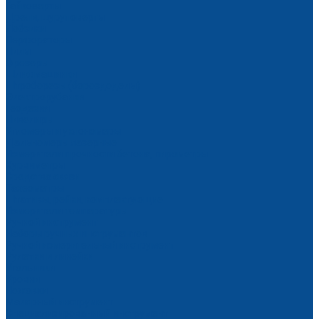
Гайковерты
Дрели, шуруповерты
Лобзики
Перфораторы
Пилы
Фрезеры
Шлифмашинки
Штроборезы (бороздоделы)
Электрорубанки
Геодезия
Нивелиры
Угломеры и уклономеры
Дальномеры лазерные
Измерители прочности бетона, пирометры
Курвиметры
Средства связи
Тахеометры
Штативы, рейки, комплектующие
Измерители температуры
Ручной инструмент
Наборы ручных инструментов
Ручной измерительный инструмент
Рулетки и линейки
Угольники
Уровни
Ножовки
Малярный инструмент
Специализированный инструмент