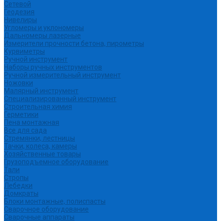
Сетевой
Геодезия
Нивелиры
Угломеры и уклономеры
Дальномеры лазерные
Измерители прочности бетона, пирометры
Курвиметры
Ручной инструмент
Наборы ручных инструментов
Ручной измерительный инструмент
Ножовки
Малярный инструмент
Специализированный инструмент
Строительная химия
Герметики
Пена монтажная
Все для сада
Стремянки, лестницы
Тачки, колеса, камеры
Хозяйственные товары
Грузоподъемное оборудование
Тали
Стропы
Лебедки
Домкраты
Блоки монтажные, полиспасты
Сварочное оборудование
Сварочные аппараты