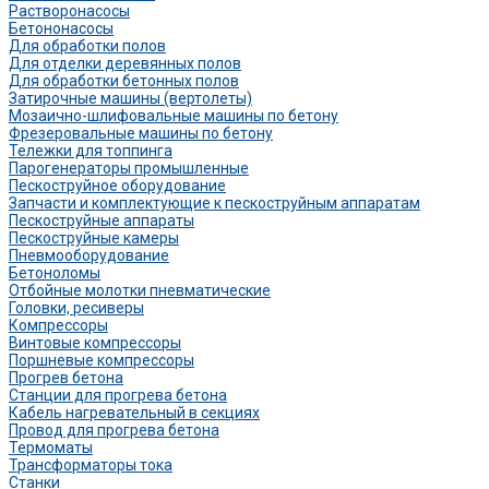
Растворонасосы
Бетононасосы
Для обработки полов
Для отделки деревянных полов
Для обработки бетонных полов
Затирочные машины (вертолеты)
Мозаично-шлифовальные машины по бетону
Фрезеровальные машины по бетону
Тележки для топпинга
Парогенераторы промышленные
Пескоструйное оборудование
Запчасти и комплектующие к пескоструйным аппаратам
Пескоструйные аппараты
Пескоструйные камеры
Пневмооборудование
Бетоноломы
Отбойные молотки пневматические
Головки, ресиверы
Компрессоры
Винтовые компрессоры
Поршневые компрессоры
Прогрев бетона
Станции для прогрева бетона
Кабель нагревательный в секциях
Провод для прогрева бетона
Термоматы
Трансформаторы тока
Станки