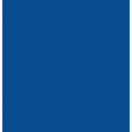
Автономные системы пожаротушения
Обустройство стройплощадки
Бытовки строительные
Туалетные и душевые кабины
Дорожные конусы, барьеры
Мусоросбросы
Расходные материалы
Алмазный инструмент
Алмазные диски
Алмазные сверла
Алмазные чашки
Фрезы алмазные
Маркеры строительные
Буры
Георешетка
Для затирочных машин
Запчасти для затирочных машин
Затирочные диски
Для пескоструйного оборудования
Рукава пескоструйные
Сопла пескоструйные
Для пневмооборудования
Пики для отбойных молотков
Запчасти для пневмооборудования
Для строительного оборудования
Крепеж
Болты и гайки
Гвозди