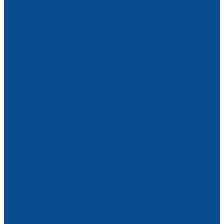
Анкер, шкворень
Винты стяжные для опалубки
Захваты монтажные
Стойки телескопические для опалубки
Гайки для опалубки
Стромбек (балка выравнивающая)
Зажимы пружинные
Эмульсол
Арматура
Системы защиты от падения
Защитно-улавливающие системы (ЗУС)
Ограждающие устройства
Сетка оградительная пластиковая
Строительное оборудование
Дорожная техника
Виброплиты
Виброплиты бензиновые
Виброплиты электрические
Виброплиты дизельные
Вибротрамбовки
Резчики швов
Виброкатки
Маркировочные машины для нанесения разметки
Демаркировщики
Виброоборудование для бетонных работ
Вибраторы глубинные
Вибраторы высокочастотные
Вибраторы высокочастотные со встроенным преобразователем