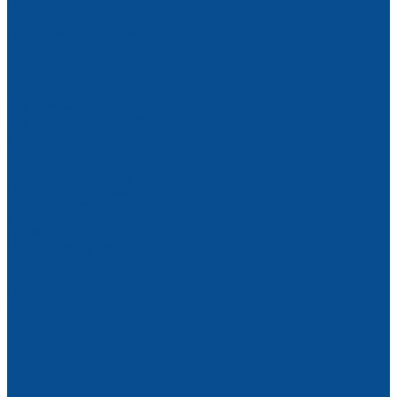
Заклепки
Ленты
Наборы крепежных изделий
Саморезы и шурупы
Хомуты
Шайбы
Шурупы
Круги зачистные
Круги торцевые лепестковые
Металлорежущий инструмент
Корончатые сверла
Отрезные диски
Шарошки по металлу
Промышленная химия
Антикоры и защитные покрытия
Масла
Смазки
Сетка штукатурная
Щетки для УШМ
Распродажа
Партнеры
Калькуляторы
Акции
Помощь
Покупки
Условия оплаты
Условия доставки
Вопрос - ответ