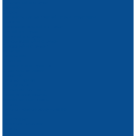
Отделочный инструмент
Гладилки
Отвесы
Пистолеты для монтажной пены и герметиков
Шпатели
Профессиональный инструмент
Прочий инструмент
Режущий инструмент
Резьбонарезной инструмент
Слесарный инструмент
Молотки
Напильники
Отвертки
Ящики для инструмента
Строительная химия
Герметики
Пена монтажная
Все для сада
Стремянки, лестницы
Тачки, колеса, камеры
Хозяйственные товары
Ветошь
Грузоподъемное оборудование
Тали
Тали ручные
Тали электрические
Стропы
Стропы текстильные