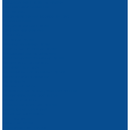
Сверлильные станки по дереву
Камнеобрабатывающие
Плиткорезы
Оборудование для обработки труб
Опрессовщики
Резьбонарезные станки
Трубные торцеватели
Трубогибы
Тепловые пушки
Газовые тепловые пушки
Дизельные тепловые пушки
Инфракрасные нагреватели
Электрические тепловые пушки
Конвекторы, радиаторы
Тепловентиляторы
Аксессуары для тепловых пушек
Насосное оборудование
Мотопомпы
Насосы для воды
Рукава для мотопомп, комплектующие
Генераторы, электростанции
Бензогенераторы
Дизельные электростанции
Бензиновые двигатели
Укрывные материалы
Тент тарпаулин
Фасадная сетка
Армированная пленка