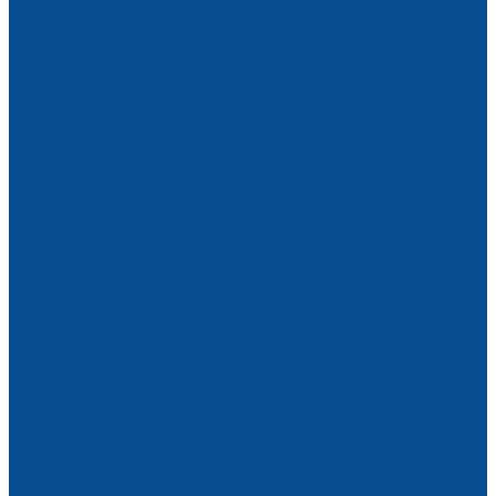
Пологи брезентовые
Брезент
Геотекстиль
Пленка воздушно-пузырьковая
Тент оксфорд
Тент ПВХ
Пленка полиэтиленовая
Гидроизоляция
Гидроизоляция Пенетрон
Мастика битумная
Праймер битумный
Гидрошпонка
Леса строительные, вышки-туры
Вышки-туры
Леса рамные
Леса хомутовые
Леса клиновые
Спецодежда и средства защиты
Спецодежда
Защитная спецодежда
Зимняя спецодежда
Летняя спецодежда
Для пескоструйных работ
Спецодежда для сварки
Одежда для индустрии гостеприимства
Одежда для охранных структур
Одежда для пищевой промышленности
Охота, рыбалка и туризм