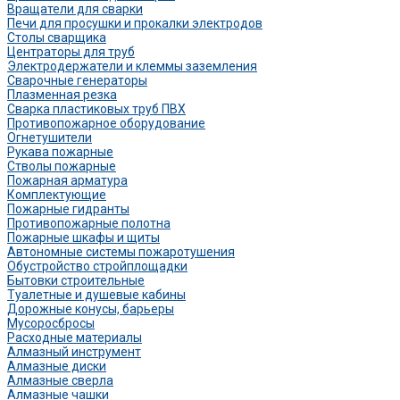
Вращатели для сварки
Печи для просушки и прокалки электродов
Столы сварщика
Центраторы для труб
Электродержатели и клеммы заземления
Сварочные генераторы
Плазменная резка
Сварка пластиковых труб ПВХ
Противопожарное оборудование
Огнетушители
Рукава пожарные
Стволы пожарные
Пожарная арматура
Комплектующие
Пожарные гидранты
Противопожарные полотна
Пожарные шкафы и щиты
Автономные системы пожаротушения
Обустройство стройплощадки
Бытовки строительные
Туалетные и душевые кабины
Дорожные конусы, барьеры
Мусоросбросы
Расходные материалы
Алмазный инструмент
Алмазные диски
Алмазные сверла
Алмазные чашки