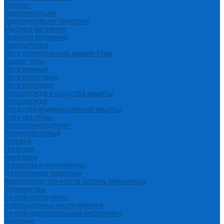
Брезент
Гидроизоляция
Гидроизоляция Пенетрон
Мастика битумная
Праймер битумный
Гидрошпонка
Леса строительные, вышки-туры
Вышки-туры
Леса рамные
Леса хомутовые
Леса клиновые
Спецодежда и средства защиты
Спецодежда
Средства индивидуальной защиты
Рабочая обувь
Электроинструмент
Аккумуляторный
Сетевой
Геодезия
Нивелиры
Угломеры и уклономеры
Дальномеры лазерные
Измерители прочности бетона, пирометры
Курвиметры
Ручной инструмент
Наборы ручных инструментов
Ручной измерительный инструмент
Ножовки