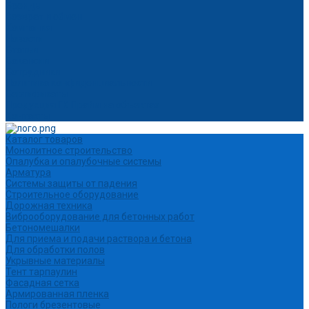
Бренды
Возврат и обмен
Компания
Новости
Статьи
Вакансии
Сотрудники
Политика конфиденциальности
Сертификаты
Продукция ГК Прайм на объектах
Контакты
Каталог товаров
Монолитное строительство
Опалубка и опалубочные системы
Арматура
Системы защиты от падения
Строительное оборудование
Дорожная техника
Виброоборудование для бетонных работ
Бетономешалки
Для приема и подачи раствора и бетона
Для обработки полов
Укрывные материалы
Тент тарпаулин
Фасадная сетка
Армированная пленка
Пологи брезентовые