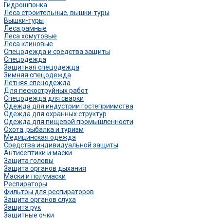
Гидрошпонка
Леса строительные, вышки-туры
Вышки-туры
Леса рамные
Леса хомутовые
Леса клиновые
Спецодежда и средства защиты
Спецодежда
Защитная спецодежда
Зимняя спецодежда
Летняя спецодежда
Для пескоструйных работ
Спецодежда для сварки
Одежда для индустрии гостеприимства
Одежда для охранных структур
Одежда для пищевой промышленности
Охота, рыбалка и туризм
Медицинская одежда
Средства индивидуальной защиты
Антисептики и маски
Защита головы
Защита органов дыхания
Маски и полумаски
Респираторы
Фильтры для респираторов
Защита органов слуха
Защита рук
Защитные очки