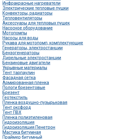
Инфракрасные нагреватели
Электрические тепловые пушки
Конвекторы, радиаторы
Тепловентиляторы
Аксессуары для тепловых пушек
Насосное оборудование
Мотопомпы
Насосы для воды
Рукава для мотопомп, комплектующие
Генераторы, электростанции
Бензогенераторы
Дизельные электростанции
Бензиновые двигатели
Укрывные материалы
Тент тарпаулин
Фасадная сетка
Армированная пленка
Пологи брезентовые
Брезент
Геотекстиль
Пленка воздушно-пузырьковая
Тент оксфорд
Тент ПВХ
Пленка полиэтиленовая
Гидроизоляция
Гидроизоляция Пенетрон
Мастика битумная
Праймер битумный