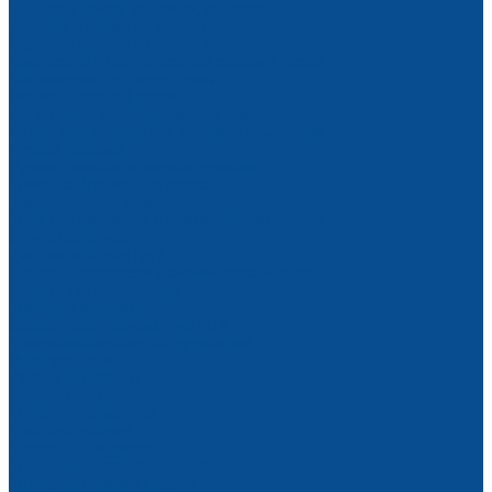
Баллоны, бачки, колпачки, тележки
Вентили, клапаны и затворы
Горелки газовые и сварочные
Комплекты и посты газовой сварки и резки
Манометры для редукторов
Машины газовой резки
Регуляторы и подогреватели газа
Редукторы баллонные, сетевые, рамповые
Резаки газовые
Рукава газовые и пневматические
Приспособления для сварки
Вращатели для сварки
Печи для просушки и прокалки электродов
Столы сварщика
Центраторы для труб
Электродержатели и клеммы заземления
Сварочные генераторы
Плазменная резка
Сварка пластиковых труб ПВХ
Противопожарное оборудование
Огнетушители
Рукава пожарные
Стволы пожарные
Пожарная арматура
Комплектующие
Пожарные гидранты
Противопожарные полотна
Пожарные шкафы и щиты