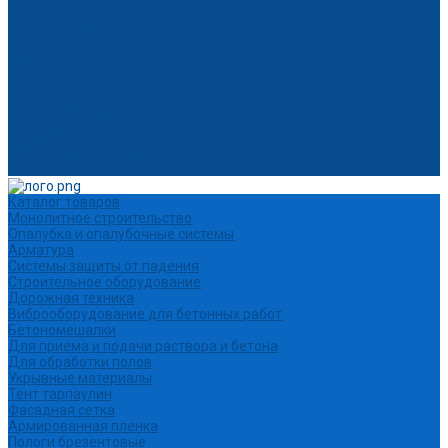
Бренды
Возврат и обмен
Компания
Новости
Статьи
Вакансии
Сотрудники
Политика конфиденциальности
Сертификаты
Продукция ГК Прайм на объектах
Контакты
Каталог товаров
Монолитное строительство
Опалубка и опалубочные системы
Арматура
Системы защиты от падения
Строительное оборудование
Дорожная техника
Виброоборудование для бетонных работ
Бетономешалки
Для приема и подачи раствора и бетона
Для обработки полов
Укрывные материалы
Тент тарпаулин
Фасадная сетка
Армированная пленка
Пологи брезентовые