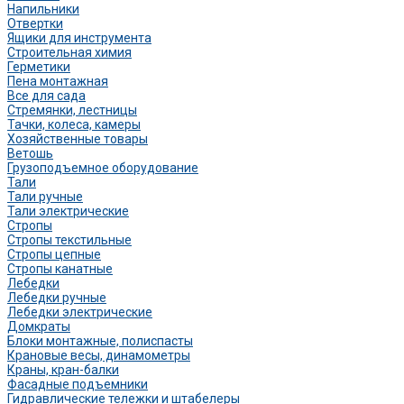
Напильники
Отвертки
Ящики для инструмента
Строительная химия
Герметики
Пена монтажная
Все для сада
Стремянки, лестницы
Тачки, колеса, камеры
Хозяйственные товары
Ветошь
Грузоподъемное оборудование
Тали
Тали ручные
Тали электрические
Стропы
Стропы текстильные
Стропы цепные
Стропы канатные
Лебедки
Лебедки ручные
Лебедки электрические
Домкраты
Блоки монтажные, полиспасты
Крановые весы, динамометры
Краны, кран-балки
Фасадные подъемники
Гидравлические тележки и штабелеры