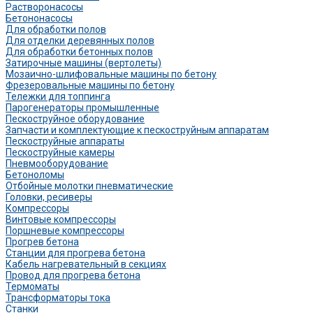
Растворонасосы
Бетононасосы
Для обработки полов
Для отделки деревянных полов
Для обработки бетонных полов
Затирочные машины (вертолеты)
Мозаично-шлифовальные машины по бетону
Фрезеровальные машины по бетону
Тележки для топпинга
Парогенераторы промышленные
Пескоструйное оборудование
Запчасти и комплектующие к пескоструйным аппаратам
Пескоструйные аппараты
Пескоструйные камеры
Пневмооборудование
Бетоноломы
Отбойные молотки пневматические
Головки, ресиверы
Компрессоры
Винтовые компрессоры
Поршневые компрессоры
Прогрев бетона
Станции для прогрева бетона
Кабель нагревательный в секциях
Провод для прогрева бетона
Термоматы
Трансформаторы тока
Станки