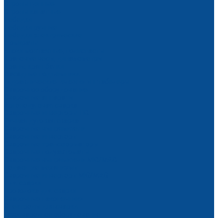
Стропы цепные
Стропы канатные
Лебедки
Лебедки ручные
Лебедки электрические
Домкраты
Блоки монтажные, полиспасты
Крановые весы, динамометры
Краны, кран-балки
Фасадные подъемники
Гидравлические тележки и штабелеры
Сварочное оборудование
Сварочные аппараты
Аргонодуговая сварка
Сварочные инверторы TIG
Ручная дуговая сварка
Сварочные выпрямители
Сварочные инверторы
Сварочные трансформаторы
Сварочные полуавтоматы
Сварочные выпрямители MIG/MAG
Подающие механизмы
Сварочные инверторы MIG/MAG
Для сварки
Проволока для сварки
Сварочные наконечники
Электроды для сварки
Газосварочное оборудование