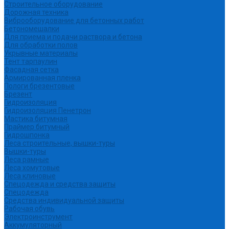
Строительное оборудование
Дорожная техника
Виброоборудование для бетонных работ
Бетономешалки
Для приема и подачи раствора и бетона
Для обработки полов
Укрывные материалы
Тент тарпаулин
Фасадная сетка
Армированная пленка
Пологи брезентовые
Брезент
Гидроизоляция
Гидроизоляция Пенетрон
Мастика битумная
Праймер битумный
Гидрошпонка
Леса строительные, вышки-туры
Вышки-туры
Леса рамные
Леса хомутовые
Леса клиновые
Спецодежда и средства защиты
Спецодежда
Средства индивидуальной защиты
Рабочая обувь
Электроинструмент
Аккумуляторный