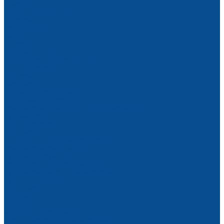
Гайковерты
Дрели, шуруповерты
Лобзики
Перфораторы
Пилы
Фрезеры
Шлифмашинки
Штроборезы (бороздоделы)
Электрорубанки
Геодезия
Нивелиры
Угломеры и уклономеры
Дальномеры лазерные
Измерители прочности бетона, пирометры
Курвиметры
Средства связи
Тахеометры
Штативы, рейки, комплектующие
Измерители температуры
Ручной инструмент
Наборы ручных инструментов
Ручной измерительный инструмент
Рулетки и линейки
Угольники
Уровни
Ножовки
Малярный инструмент
Специализированный инструмент