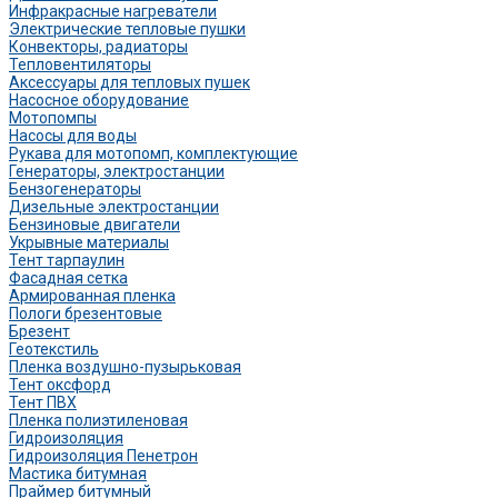
Инфракрасные нагреватели
Электрические тепловые пушки
Конвекторы, радиаторы
Тепловентиляторы
Аксессуары для тепловых пушек
Насосное оборудование
Мотопомпы
Насосы для воды
Рукава для мотопомп, комплектующие
Генераторы, электростанции
Бензогенераторы
Дизельные электростанции
Бензиновые двигатели
Укрывные материалы
Тент тарпаулин
Фасадная сетка
Армированная пленка
Пологи брезентовые
Брезент
Геотекстиль
Пленка воздушно-пузырьковая
Тент оксфорд
Тент ПВХ
Пленка полиэтиленовая
Гидроизоляция
Гидроизоляция Пенетрон
Мастика битумная
Праймер битумный