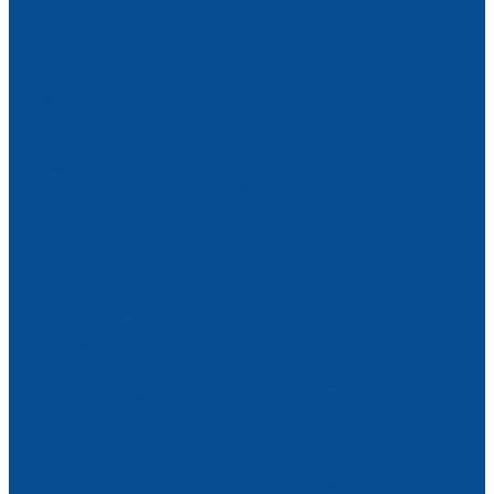
Анкер, шкворень
Винты стяжные для опалубки
Захваты монтажные
Стойки телескопические для опалубки
Гайки для опалубки
Стромбек (балка выравнивающая)
Зажимы пружинные
Эмульсол
Арматура
Системы защиты от падения
Защитно-улавливающие системы (ЗУС)
Ограждающие устройства
Сетка оградительная пластиковая
Строительное оборудование
Дорожная техника
Виброплиты
Виброплиты бензиновые
Виброплиты электрические
Виброплиты дизельные
Вибротрамбовки
Резчики швов
Виброкатки
Маркировочные машины для нанесения разметки
Демаркировщики
Виброоборудование для бетонных работ
Вибраторы глубинные
Вибраторы высокочастотные
Вибраторы высокочастотные со встроенным преобразователем