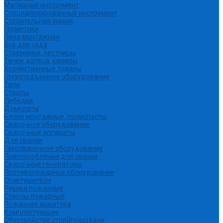
Малярный инструмент
Специализированный инструмент
Строительная химия
Герметики
Пена монтажная
Все для сада
Стремянки, лестницы
Тачки, колеса, камеры
Хозяйственные товары
Грузоподъемное оборудование
Тали
Стропы
Лебедки
Домкраты
Блоки монтажные, полиспасты
Сварочное оборудование
Сварочные аппараты
Для сварки
Газосварочное оборудование
Приспособления для сварки
Сварочные генераторы
Противопожарное оборудование
Огнетушители
Рукава пожарные
Стволы пожарные
Пожарная арматура
Комплектующие
Обустройство стройплощадки