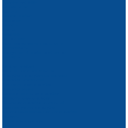
Условия доставки
Вопрос - ответ
Бренды
Возврат и обмен
Компания
Новости
Статьи
Вакансии
Сотрудники
Политика конфиденциальности
Сертификаты
Продукция ГК Прайм на объектах
Контакты
...
Каталог товаров
Монолитное строительство
Опалубка и опалубочные системы
Опалубка перекрытий
Крупнощитовая опалубка
Опалубка колонн
Балочно-ригельная опалубка
Мелкощитовая опалубка
Объемная опалубка перекрытий
Комплектующие к опалубке
Фанера ламинированная для опалубки
Подкосы
Фиксаторы арматуры
Замки