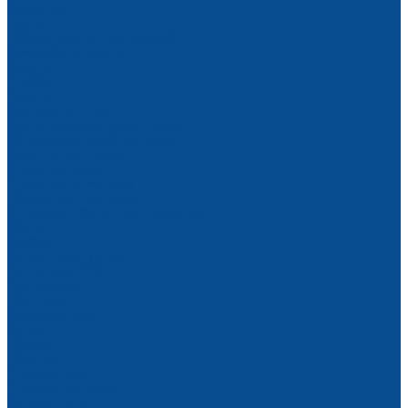
Заклепки
Ленты
Наборы крепежных изделий
Саморезы и шурупы
Хомуты
Шайбы
Шурупы
Круги зачистные
Круги торцевые лепестковые
Металлорежущий инструмент
Корончатые сверла
Отрезные диски
Шарошки по металлу
Промышленная химия
Антикоры и защитные покрытия
Масла
Смазки
Сетка штукатурная
Щетки для УШМ
Распродажа
Партнеры
Калькуляторы
Акции
Помощь
Покупки
Условия оплаты
Условия доставки
Вопрос - ответ