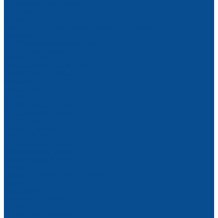
Отделочный инструмент
Гладилки
Отвесы
Пистолеты для монтажной пены и герметиков
Шпатели
Профессиональный инструмент
Прочий инструмент
Режущий инструмент
Резьбонарезной инструмент
Слесарный инструмент
Молотки
Напильники
Отвертки
Ящики для инструмента
Строительная химия
Герметики
Пена монтажная
Все для сада
Стремянки, лестницы
Тачки, колеса, камеры
Хозяйственные товары
Ветошь
Грузоподъемное оборудование
Тали
Тали ручные
Тали электрические
Стропы
Стропы текстильные