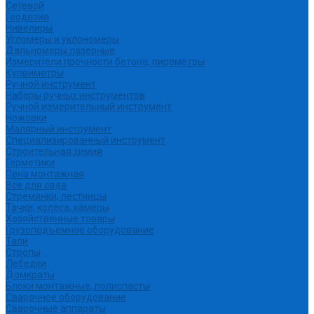
Сетевой
Геодезия
Нивелиры
Угломеры и уклономеры
Дальномеры лазерные
Измерители прочности бетона, пирометры
Курвиметры
Ручной инструмент
Наборы ручных инструментов
Ручной измерительный инструмент
Ножовки
Малярный инструмент
Специализированный инструмент
Строительная химия
Герметики
Пена монтажная
Все для сада
Стремянки, лестницы
Тачки, колеса, камеры
Хозяйственные товары
Грузоподъемное оборудование
Тали
Стропы
Лебедки
Домкраты
Блоки монтажные, полиспасты
Сварочное оборудование
Сварочные аппараты