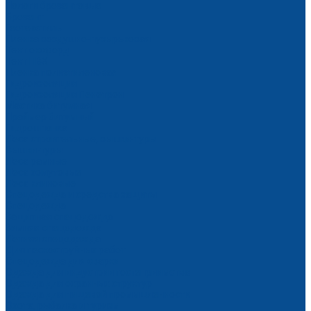
Пологи брезентовые
Брезент
Геотекстиль
Пленка воздушно-пузырьковая
Тент оксфорд
Тент ПВХ
Пленка полиэтиленовая
Гидроизоляция
Гидроизоляция Пенетрон
Мастика битумная
Праймер битумный
Гидрошпонка
Леса строительные, вышки-туры
Вышки-туры
Леса рамные
Леса хомутовые
Леса клиновые
Спецодежда и средства защиты
Спецодежда
Защитная спецодежда
Зимняя спецодежда
Летняя спецодежда
Для пескоструйных работ
Спецодежда для сварки
Одежда для индустрии гостеприимства
Одежда для охранных структур
Одежда для пищевой промышленности
Охота, рыбалка и туризм