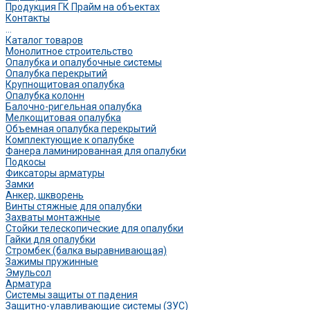
Продукция ГК Прайм на объектах
Контакты
...
Каталог товаров
Монолитное строительство
Опалубка и опалубочные системы
Опалубка перекрытий
Крупнощитовая опалубка
Опалубка колонн
Балочно-ригельная опалубка
Мелкощитовая опалубка
Объемная опалубка перекрытий
Комплектующие к опалубке
Фанера ламинированная для опалубки
Подкосы
Фиксаторы арматуры
Замки
Анкер, шкворень
Винты стяжные для опалубки
Захваты монтажные
Стойки телескопические для опалубки
Гайки для опалубки
Стромбек (балка выравнивающая)
Зажимы пружинные
Эмульсол
Арматура
Системы защиты от падения
Защитно-улавливающие системы (ЗУС)