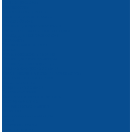
Головки, ресиверы
Компрессоры
Винтовые компрессоры
Поршневые компрессоры
Прогрев бетона
Станции для прогрева бетона
Кабель нагревательный в секциях
Провод для прогрева бетона
Термоматы
Трансформаторы тока
Станки
Металлообрабатывающие
Станки для гибки арматуры
Станки для резки арматуры
Правильно-отрезные станки
Комбинированные станки для арматуры
Ленточнопильные станки
Отрезные станки
Сверлильные станки
Токарные станки
Установки алмазного бурения
Фрезерные станки
Ручные фаскосниматели
Оснастка
Деревообрабатывающие
Тиски
Верстаки и столы
Пильные станки