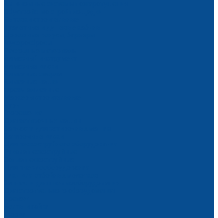
Автономные системы пожаротушения
Обустройство стройплощадки
Бытовки строительные
Туалетные и душевые кабины
Дорожные конусы, барьеры
Мусоросбросы
Расходные материалы
Алмазный инструмент
Алмазные диски
Алмазные сверла
Алмазные чашки
Фрезы алмазные
Маркеры строительные
Буры
Георешетка
Для затирочных машин
Запчасти для затирочных машин
Затирочные диски
Для пескоструйного оборудования
Рукава пескоструйные
Сопла пескоструйные
Для пневмооборудования
Пики для отбойных молотков
Запчасти для пневмооборудования
Для строительного оборудования
Крепеж
Болты и гайки
Гвозди