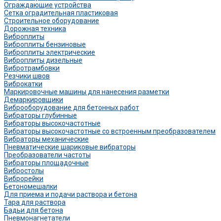
Ограждающие устройства
Сетка оградительная пластиковая
Строительное оборудование
Дорожная техника
Виброплиты
Виброплиты бензиновые
Виброплиты электрические
Виброплиты дизельные
Вибротрамбовки
Резчики швов
Виброкатки
Маркировочные машины для нанесения разметки
Демаркировщики
Виброоборудование для бетонных работ
Вибраторы глубинные
Вибраторы высокочастотные
Вибраторы высокочастотные со встроенным преобразователем
Вибраторы механические
Пневматические шариковые вибраторы
Преобразователи частоты
Вибраторы площадочные
Вибростолы
Виброрейки
Бетономешалки
Для приема и подачи раствора и бетона
Тара для раствора
Бадьи для бетона
Пневмонагнетатели