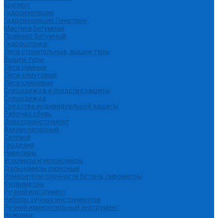
Брезент
Гидроизоляция
Гидроизоляция Пенетрон
Мастика битумная
Праймер битумный
Гидрошпонка
Леса строительные, вышки-туры
Вышки-туры
Леса рамные
Леса хомутовые
Леса клиновые
Спецодежда и средства защиты
Спецодежда
Средства индивидуальной защиты
Рабочая обувь
Электроинструмент
Аккумуляторный
Сетевой
Геодезия
Нивелиры
Угломеры и уклономеры
Дальномеры лазерные
Измерители прочности бетона, пирометры
Курвиметры
Ручной инструмент
Наборы ручных инструментов
Ручной измерительный инструмент
Ножовки