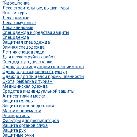
Гидрошпонка
Леса строительные, вышки-туры
Вышки-туры
Леса рамные
Леса хомутовые
Леса клиновые
Спецодежда и средства защиты
Спецодежда
Защитная спецодежда
Зимняя спецодежда
Летняя спецодежда
Для пескоструйных работ
Спецодежда для сварки
Одежда для индустрии гостеприимства
Одежда для охранных структур
Одежда для пищевой промышленности
Охота, рыбалка и туризм
Медицинская одежда
Средства индивидуальной защиты
Антисептики и маски
Защита головы
Защита органов дыхания
Маски и полумаски
Респираторы
Фильтры для респираторов
Защита органов слуха
Защита рук
Защитные очки