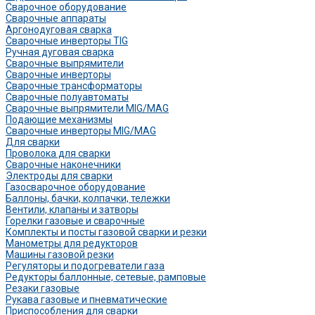
Сварочное оборудование
Сварочные аппараты
Аргонодуговая сварка
Сварочные инверторы TIG
Ручная дуговая сварка
Сварочные выпрямители
Сварочные инверторы
Сварочные трансформаторы
Сварочные полуавтоматы
Сварочные выпрямители MIG/MAG
Подающие механизмы
Сварочные инверторы MIG/MAG
Для сварки
Проволока для сварки
Сварочные наконечники
Электроды для сварки
Газосварочное оборудование
Баллоны, бачки, колпачки, тележки
Вентили, клапаны и затворы
Горелки газовые и сварочные
Комплекты и посты газовой сварки и резки
Манометры для редукторов
Машины газовой резки
Регуляторы и подогреватели газа
Редукторы баллонные, сетевые, рамповые
Резаки газовые
Рукава газовые и пневматические
Приспособления для сварки