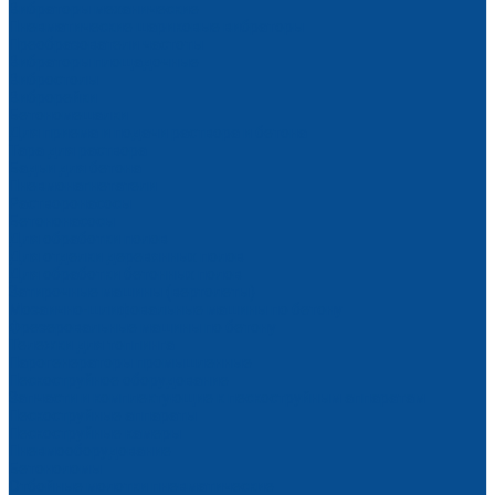
Вибраторы механические
Пневматические шариковые вибраторы
Преобразователи частоты
Вибраторы площадочные
Вибростолы
Виброрейки
Бетономешалки
Для приема и подачи раствора и бетона
Тара для раствора
Бадьи для бетона
Пневмонагнетатели
Растворонасосы
Бетононасосы
Для обработки полов
Для отделки деревянных полов
Для обработки бетонных полов
Затирочные машины (вертолеты)
Мозаично-шлифовальные машины по бетону
Фрезеровальные машины по бетону
Тележки для топпинга
Парогенераторы промышленные
Пескоструйное оборудование
Запчасти и комплектующие к пескоструйным аппаратам
Пескоструйные аппараты
Пескоструйные камеры
Пневмооборудование
Бетоноломы
Отбойные молотки пневматические