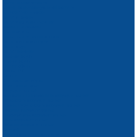
Медицинская одежда
Средства индивидуальной защиты
Антисептики и маски
Защита головы
Защита органов дыхания
Маски и полумаски
Респираторы
Фильтры для респираторов
Защита органов слуха
Защита рук
Защитные очки
Рабочая обувь
Зимняя обувь
Летняя обувь
Обувь ПВХ
Сапоги
Специальная обувь
Электроинструмент
Аккумуляторный
Болгарки и шлифмашины аккумуляторные
Гайковерты аккумуляторные
Дрели, шуруповерты аккумуляторные
Лобзики аккумуляторные
Перфораторы аккумуляторные
Пилы аккумуляторные
Рубанки аккумуляторные
Сетевой
Аксессуары и принадлежности