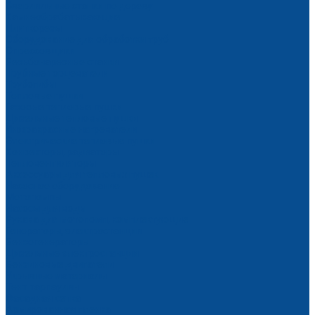
Сверлильные станки по дереву
Камнеобрабатывающие
Плиткорезы
Оборудование для обработки труб
Опрессовщики
Резьбонарезные станки
Трубные торцеватели
Трубогибы
Тепловые пушки
Газовые тепловые пушки
Дизельные тепловые пушки
Инфракрасные нагреватели
Электрические тепловые пушки
Конвекторы, радиаторы
Тепловентиляторы
Аксессуары для тепловых пушек
Насосное оборудование
Мотопомпы
Насосы для воды
Рукава для мотопомп, комплектующие
Генераторы, электростанции
Бензогенераторы
Дизельные электростанции
Бензиновые двигатели
Укрывные материалы
Тент тарпаулин
Фасадная сетка
Армированная пленка