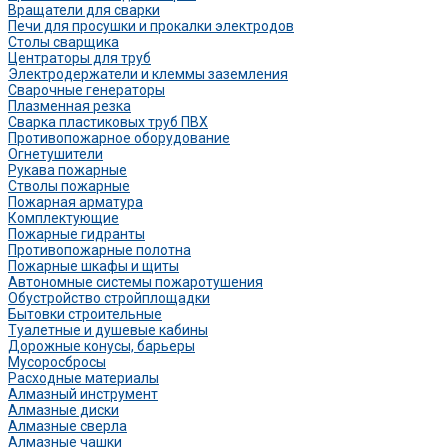
Вращатели для сварки
Печи для просушки и прокалки электродов
Столы сварщика
Центраторы для труб
Электродержатели и клеммы заземления
Сварочные генераторы
Плазменная резка
Сварка пластиковых труб ПВХ
Противопожарное оборудование
Огнетушители
Рукава пожарные
Стволы пожарные
Пожарная арматура
Комплектующие
Пожарные гидранты
Противопожарные полотна
Пожарные шкафы и щиты
Автономные системы пожаротушения
Обустройство стройплощадки
Бытовки строительные
Туалетные и душевые кабины
Дорожные конусы, барьеры
Мусоросбросы
Расходные материалы
Алмазный инструмент
Алмазные диски
Алмазные сверла
Алмазные чашки