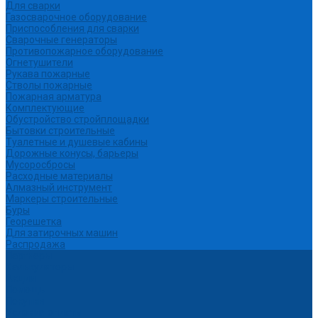
Для сварки
Газосварочное оборудование
Приспособления для сварки
Сварочные генераторы
Противопожарное оборудование
Огнетушители
Рукава пожарные
Стволы пожарные
Пожарная арматура
Комплектующие
Обустройство стройплощадки
Бытовки строительные
Туалетные и душевые кабины
Дорожные конусы, барьеры
Мусоросбросы
Расходные материалы
Алмазный инструмент
Маркеры строительные
Буры
Георешетка
Для затирочных машин
Распродажа
Партнеры
Калькуляторы
Акции
Помощь
Покупки
Условия оплаты