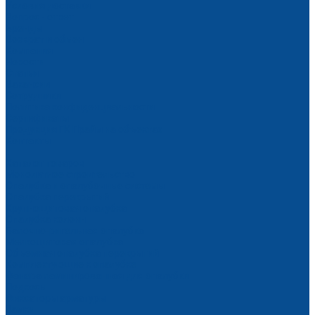
Условия доставки
Вопрос - ответ
Бренды
Возврат и обмен
Компания
Новости
Статьи
Вакансии
Сотрудники
Политика конфиденциальности
Сертификаты
Продукция ГК Прайм на объектах
Контакты
...
Каталог товаров
Монолитное строительство
Опалубка и опалубочные системы
Опалубка перекрытий
Крупнощитовая опалубка
Опалубка колонн
Балочно-ригельная опалубка
Мелкощитовая опалубка
Объемная опалубка перекрытий
Комплектующие к опалубке
Фанера ламинированная для опалубки
Подкосы
Фиксаторы арматуры
Замки