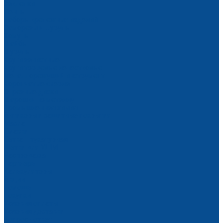
Заклепки
Ленты
Наборы крепежных изделий
Саморезы и шурупы
Хомуты
Шайбы
Шурупы
Круги зачистные
Круги торцевые лепестковые
Металлорежущий инструмент
Корончатые сверла
Отрезные диски
Шарошки по металлу
Промышленная химия
Антикоры и защитные покрытия
Масла
Смазки
Сетка штукатурная
Щетки для УШМ
Распродажа
Партнеры
Калькуляторы
Акции
Помощь
Покупки
Условия оплаты
Условия доставки
Вопрос - ответ