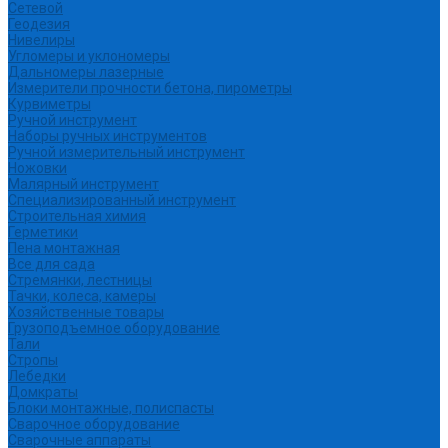
Сетевой
Геодезия
Нивелиры
Угломеры и уклономеры
Дальномеры лазерные
Измерители прочности бетона, пирометры
Курвиметры
Ручной инструмент
Наборы ручных инструментов
Ручной измерительный инструмент
Ножовки
Малярный инструмент
Специализированный инструмент
Строительная химия
Герметики
Пена монтажная
Все для сада
Стремянки, лестницы
Тачки, колеса, камеры
Хозяйственные товары
Грузоподъемное оборудование
Тали
Стропы
Лебедки
Домкраты
Блоки монтажные, полиспасты
Сварочное оборудование
Сварочные аппараты