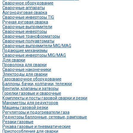
Сварочное оборудование
Сварочные аппараты
Аргонодуговая сварка
Сварочные инверторы TIG
Ручная дуговая сварка
Сварочные выпрямители
Сварочные инверторы
Сварочные трансформаторы
Сварочные полуавтоматы
Сварочные выпрямители MIG/MAG
Подающие механизмы
Сварочные инверторы MIG/MAG
Для сварки
Проволока для сварки
Сварочные наконечники
Электроды для сварки
Газосварочное оборудование
Баллоны, бачки, колпачки, тележки
Вентили, клапаны и затворы
Горелки газовые и сварочные
Комплекты и посты газовой сварки и резки
Манометры для редукторов
Машины газовой резки
Регуляторы и подогреватели газа
Редукторы баллонные, сетевые, рамповые
Резаки газовые
Рукава газовые и пневматические
Приспособления для сварки