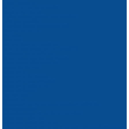
Анкер, шкворень
Винты стяжные для опалубки
Захваты монтажные
Стойки телескопические для опалубки
Гайки для опалубки
Стромбек (балка выравнивающая)
Зажимы пружинные
Эмульсол
Арматура
Системы защиты от падения
Защитно-улавливающие системы (ЗУС)
Ограждающие устройства
Сетка оградительная пластиковая
Строительное оборудование
Дорожная техника
Виброплиты
Виброплиты бензиновые
Виброплиты электрические
Виброплиты дизельные
Вибротрамбовки
Резчики швов
Виброкатки
Маркировочные машины для нанесения разметки
Демаркировщики
Виброоборудование для бетонных работ
Вибраторы глубинные
Вибраторы высокочастотные
Вибраторы высокочастотные со встроенным преобразователем