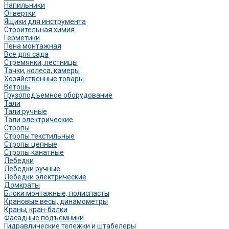
Напильники
Отвертки
Ящики для инструмента
Строительная химия
Герметики
Пена монтажная
Все для сада
Стремянки, лестницы
Тачки, колеса, камеры
Хозяйственные товары
Ветошь
Грузоподъемное оборудование
Тали
Тали ручные
Тали электрические
Стропы
Стропы текстильные
Стропы цепные
Стропы канатные
Лебедки
Лебедки ручные
Лебедки электрические
Домкраты
Блоки монтажные, полиспасты
Крановые весы, динамометры
Краны, кран-балки
Фасадные подъемники
Гидравлические тележки и штабелеры