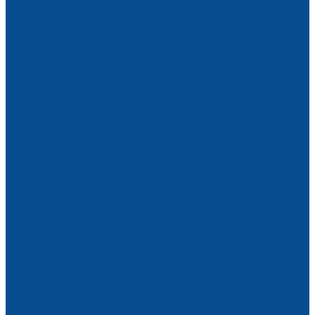
Головки, ресиверы
Компрессоры
Винтовые компрессоры
Поршневые компрессоры
Прогрев бетона
Станции для прогрева бетона
Кабель нагревательный в секциях
Провод для прогрева бетона
Термоматы
Трансформаторы тока
Станки
Металлообрабатывающие
Станки для гибки арматуры
Станки для резки арматуры
Правильно-отрезные станки
Комбинированные станки для арматуры
Ленточнопильные станки
Отрезные станки
Сверлильные станки
Токарные станки
Установки алмазного бурения
Фрезерные станки
Ручные фаскосниматели
Оснастка
Деревообрабатывающие
Тиски
Верстаки и столы
Пильные станки