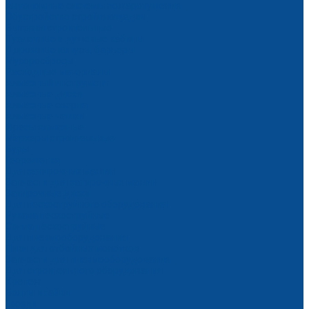
Автономные системы пожаротушения
Обустройство стройплощадки
Бытовки строительные
Туалетные и душевые кабины
Дорожные конусы, барьеры
Мусоросбросы
Расходные материалы
Алмазный инструмент
Алмазные диски
Алмазные сверла
Алмазные чашки
Фрезы алмазные
Маркеры строительные
Буры
Георешетка
Для затирочных машин
Запчасти для затирочных машин
Затирочные диски
Для пескоструйного оборудования
Рукава пескоструйные
Сопла пескоструйные
Для пневмооборудования
Пики для отбойных молотков
Запчасти для пневмооборудования
Для строительного оборудования
Крепеж
Болты и гайки
Гвозди