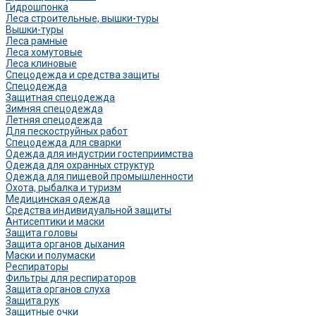
Гидрошпонка
Леса строительные, вышки-туры
Вышки-туры
Леса рамные
Леса хомутовые
Леса клиновые
Спецодежда и средства защиты
Спецодежда
Защитная спецодежда
Зимняя спецодежда
Летняя спецодежда
Для пескоструйных работ
Спецодежда для сварки
Одежда для индустрии гостеприимства
Одежда для охранных структур
Одежда для пищевой промышленности
Охота, рыбалка и туризм
Медицинская одежда
Средства индивидуальной защиты
Антисептики и маски
Защита головы
Защита органов дыхания
Маски и полумаски
Респираторы
Фильтры для респираторов
Защита органов слуха
Защита рук
Защитные очки