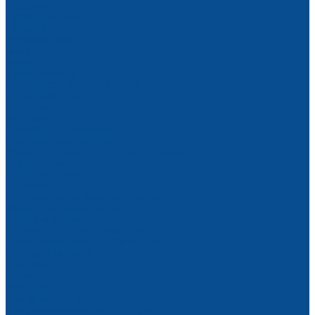
Гайковерты
Дрели, шуруповерты
Лобзики
Перфораторы
Пилы
Фрезеры
Шлифмашинки
Штроборезы (бороздоделы)
Электрорубанки
Геодезия
Нивелиры
Угломеры и уклономеры
Дальномеры лазерные
Измерители прочности бетона, пирометры
Курвиметры
Средства связи
Тахеометры
Штативы, рейки, комплектующие
Измерители температуры
Ручной инструмент
Наборы ручных инструментов
Ручной измерительный инструмент
Рулетки и линейки
Угольники
Уровни
Ножовки
Малярный инструмент
Специализированный инструмент