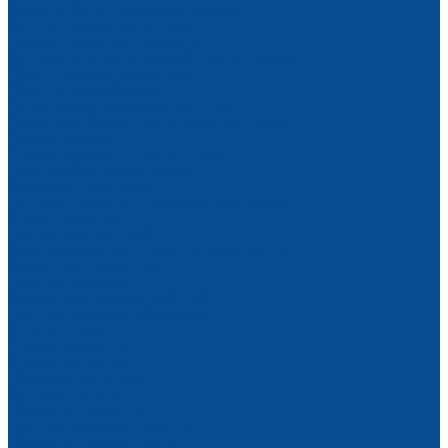
Баллоны, бачки, колпачки, тележки
Вентили, клапаны и затворы
Горелки газовые и сварочные
Комплекты и посты газовой сварки и резки
Манометры для редукторов
Машины газовой резки
Регуляторы и подогреватели газа
Редукторы баллонные, сетевые, рамповые
Резаки газовые
Рукава газовые и пневматические
Приспособления для сварки
Вращатели для сварки
Печи для просушки и прокалки электродов
Столы сварщика
Центраторы для труб
Электродержатели и клеммы заземления
Сварочные генераторы
Плазменная резка
Сварка пластиковых труб ПВХ
Противопожарное оборудование
Огнетушители
Рукава пожарные
Стволы пожарные
Пожарная арматура
Комплектующие
Пожарные гидранты
Противопожарные полотна
Пожарные шкафы и щиты