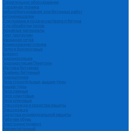
Строительное оборудование
Дорожная техника
Виброоборудование для бетонных работ
Бетономешалки
Для приема и подачи раствора и бетона
Для обработки полов
Укрывные материалы
Тент тарпаулин
Фасадная сетка
Армированная пленка
Пологи брезентовые
Брезент
Гидроизоляция
Гидроизоляция Пенетрон
Мастика битумная
Праймер битумный
Гидрошпонка
Леса строительные, вышки-туры
Вышки-туры
Леса рамные
Леса хомутовые
Леса клиновые
Спецодежда и средства защиты
Спецодежда
Средства индивидуальной защиты
Рабочая обувь
Электроинструмент
Аккумуляторный