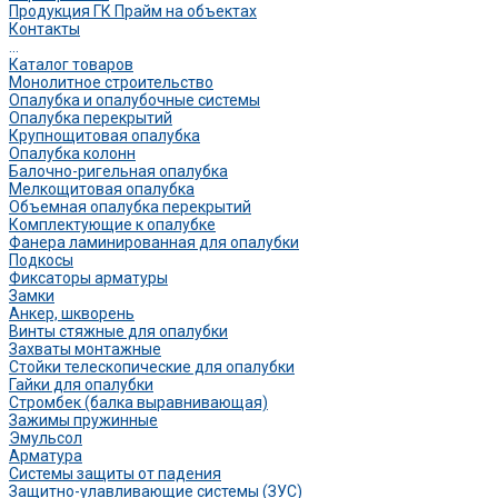
Продукция ГК Прайм на объектах
Контакты
...
Каталог товаров
Монолитное строительство
Опалубка и опалубочные системы
Опалубка перекрытий
Крупнощитовая опалубка
Опалубка колонн
Балочно-ригельная опалубка
Мелкощитовая опалубка
Объемная опалубка перекрытий
Комплектующие к опалубке
Фанера ламинированная для опалубки
Подкосы
Фиксаторы арматуры
Замки
Анкер, шкворень
Винты стяжные для опалубки
Захваты монтажные
Стойки телескопические для опалубки
Гайки для опалубки
Стромбек (балка выравнивающая)
Зажимы пружинные
Эмульсол
Арматура
Системы защиты от падения
Защитно-улавливающие системы (ЗУС)