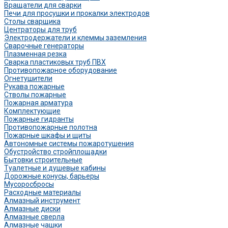
Вращатели для сварки
Печи для просушки и прокалки электродов
Столы сварщика
Центраторы для труб
Электродержатели и клеммы заземления
Сварочные генераторы
Плазменная резка
Сварка пластиковых труб ПВХ
Противопожарное оборудование
Огнетушители
Рукава пожарные
Стволы пожарные
Пожарная арматура
Комплектующие
Пожарные гидранты
Противопожарные полотна
Пожарные шкафы и щиты
Автономные системы пожаротушения
Обустройство стройплощадки
Бытовки строительные
Туалетные и душевые кабины
Дорожные конусы, барьеры
Мусоросбросы
Расходные материалы
Алмазный инструмент
Алмазные диски
Алмазные сверла
Алмазные чашки