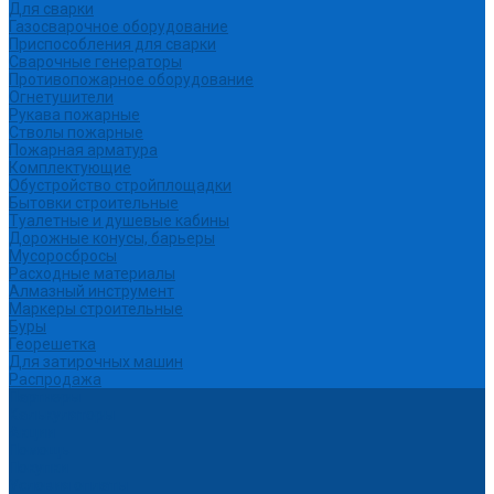
Для сварки
Газосварочное оборудование
Приспособления для сварки
Сварочные генераторы
Противопожарное оборудование
Огнетушители
Рукава пожарные
Стволы пожарные
Пожарная арматура
Комплектующие
Обустройство стройплощадки
Бытовки строительные
Туалетные и душевые кабины
Дорожные конусы, барьеры
Мусоросбросы
Расходные материалы
Алмазный инструмент
Маркеры строительные
Буры
Георешетка
Для затирочных машин
Распродажа
Партнеры
Калькуляторы
Акции
Помощь
Покупки
Условия оплаты