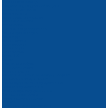
Медицинская одежда
Средства индивидуальной защиты
Антисептики и маски
Защита головы
Защита органов дыхания
Маски и полумаски
Респираторы
Фильтры для респираторов
Защита органов слуха
Защита рук
Защитные очки
Рабочая обувь
Зимняя обувь
Летняя обувь
Обувь ПВХ
Сапоги
Специальная обувь
Электроинструмент
Аккумуляторный
Болгарки и шлифмашины аккумуляторные
Гайковерты аккумуляторные
Дрели, шуруповерты аккумуляторные
Лобзики аккумуляторные
Перфораторы аккумуляторные
Пилы аккумуляторные
Рубанки аккумуляторные
Сетевой
Аксессуары и принадлежности