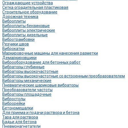
Ограждающие устройства
Сетка оградительная пластиковая
Строительное оборудование
Дорожная техника
Виброплиты
Виброплиты бензиновые
Виброплиты электрические
Виброплиты дизельные
Вибротрамбовки
Резчики швов
Виброкатки
Маркировочные машины для нанесения разметки
Демаркировщики
Виброоборудование для бетонных работ
Вибраторы глубинные
Вибраторы высокочастотные
Вибраторы высокочастотные со встроенным преобразователем
Вибраторы механические
Пневматические шариковые вибраторы
Преобразователи частоты
Вибраторы площадочные
Вибростолы
Виброрейки
Бетономешалки
Для приема и подачи раствора и бетона
Тара для раствора
Бадьи для бетона
Пневмонагнетатели