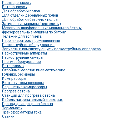
Растворонасосы
Бетононасосы
Для обработки полов
Для отделки деревянных полов
Для обработки бетонных полов
Затирочные машины (вертолеты)
Мозаично-шлифовальные машины по бетону
Фрезеровальные машины по бетону
Тележки для топпинга
Парогенераторы промышленные
Пескоструйное оборудование
Запчасти и комплектующие к пескоструйным аппаратам
Пескоструйные аппараты
Пескоструйные камеры
Пневмооборудование
Бетоноломы
Отбойные молотки пневматические
Головки, ресиверы
Компрессоры
Винтовые компрессоры
Поршневые компрессоры
Прогрев бетона
Станции для прогрева бетона
Кабель нагревательный в секциях
Провод для прогрева бетона
Термоматы
Трансформаторы тока
Станки