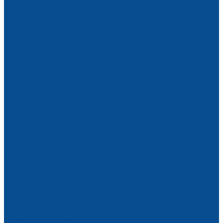
Отделочный инструмент
Гладилки
Отвесы
Пистолеты для монтажной пены и герметиков
Шпатели
Профессиональный инструмент
Прочий инструмент
Режущий инструмент
Резьбонарезной инструмент
Слесарный инструмент
Молотки
Напильники
Отвертки
Ящики для инструмента
Строительная химия
Герметики
Пена монтажная
Все для сада
Стремянки, лестницы
Тачки, колеса, камеры
Хозяйственные товары
Ветошь
Грузоподъемное оборудование
Тали
Тали ручные
Тали электрические
Стропы
Стропы текстильные