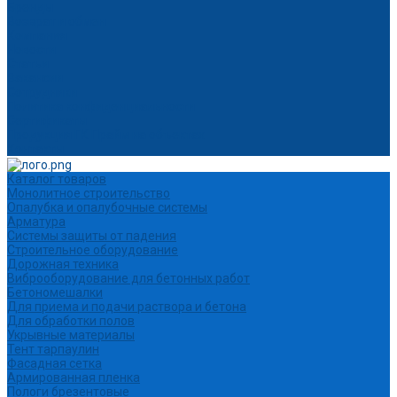
Бренды
Возврат и обмен
Компания
Новости
Статьи
Вакансии
Сотрудники
Политика конфиденциальности
Сертификаты
Продукция ГК Прайм на объектах
Контакты
Каталог товаров
Монолитное строительство
Опалубка и опалубочные системы
Арматура
Системы защиты от падения
Строительное оборудование
Дорожная техника
Виброоборудование для бетонных работ
Бетономешалки
Для приема и подачи раствора и бетона
Для обработки полов
Укрывные материалы
Тент тарпаулин
Фасадная сетка
Армированная пленка
Пологи брезентовые