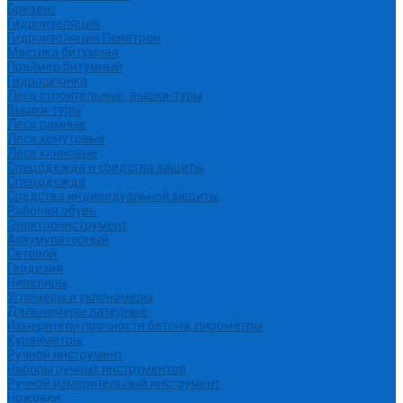
Брезент
Гидроизоляция
Гидроизоляция Пенетрон
Мастика битумная
Праймер битумный
Гидрошпонка
Леса строительные, вышки-туры
Вышки-туры
Леса рамные
Леса хомутовые
Леса клиновые
Спецодежда и средства защиты
Спецодежда
Средства индивидуальной защиты
Рабочая обувь
Электроинструмент
Аккумуляторный
Сетевой
Геодезия
Нивелиры
Угломеры и уклономеры
Дальномеры лазерные
Измерители прочности бетона, пирометры
Курвиметры
Ручной инструмент
Наборы ручных инструментов
Ручной измерительный инструмент
Ножовки