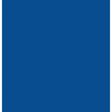
Пологи брезентовые
Брезент
Геотекстиль
Пленка воздушно-пузырьковая
Тент оксфорд
Тент ПВХ
Пленка полиэтиленовая
Гидроизоляция
Гидроизоляция Пенетрон
Мастика битумная
Праймер битумный
Гидрошпонка
Леса строительные, вышки-туры
Вышки-туры
Леса рамные
Леса хомутовые
Леса клиновые
Спецодежда и средства защиты
Спецодежда
Защитная спецодежда
Зимняя спецодежда
Летняя спецодежда
Для пескоструйных работ
Спецодежда для сварки
Одежда для индустрии гостеприимства
Одежда для охранных структур
Одежда для пищевой промышленности
Охота, рыбалка и туризм