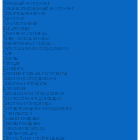
Малярный инструмент
Специализированный инструмент
Строительная химия
Герметики
Пена монтажная
Все для сада
Стремянки, лестницы
Тачки, колеса, камеры
Хозяйственные товары
Грузоподъемное оборудование
Тали
Стропы
Лебедки
Домкраты
Блоки монтажные, полиспасты
Сварочное оборудование
Сварочные аппараты
Для сварки
Газосварочное оборудование
Приспособления для сварки
Сварочные генераторы
Противопожарное оборудование
Огнетушители
Рукава пожарные
Стволы пожарные
Пожарная арматура
Комплектующие
Обустройство стройплощадки