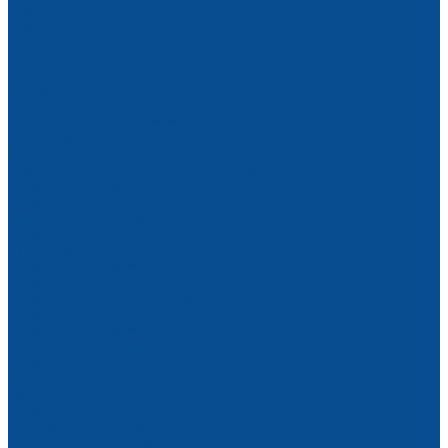
Стропы цепные
Стропы канатные
Лебедки
Лебедки ручные
Лебедки электрические
Домкраты
Блоки монтажные, полиспасты
Крановые весы, динамометры
Краны, кран-балки
Фасадные подъемники
Гидравлические тележки и штабелеры
Сварочное оборудование
Сварочные аппараты
Аргонодуговая сварка
Сварочные инверторы TIG
Ручная дуговая сварка
Сварочные выпрямители
Сварочные инверторы
Сварочные трансформаторы
Сварочные полуавтоматы
Сварочные выпрямители MIG/MAG
Подающие механизмы
Сварочные инверторы MIG/MAG
Для сварки
Проволока для сварки
Сварочные наконечники
Электроды для сварки
Газосварочное оборудование