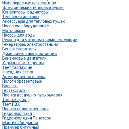
Инфракрасные нагреватели
Электрические тепловые пушки
Конвекторы, радиаторы
Тепловентиляторы
Аксессуары для тепловых пушек
Насосное оборудование
Мотопомпы
Насосы для воды
Рукава для мотопомп, комплектующие
Генераторы, электростанции
Бензогенераторы
Дизельные электростанции
Бензиновые двигатели
Укрывные материалы
Тент тарпаулин
Фасадная сетка
Армированная пленка
Пологи брезентовые
Брезент
Геотекстиль
Пленка воздушно-пузырьковая
Тент оксфорд
Тент ПВХ
Пленка полиэтиленовая
Гидроизоляция
Гидроизоляция Пенетрон
Мастика битумная
Праймер битумный