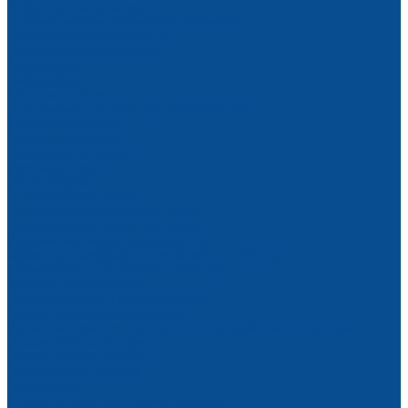
Вибраторы механические
Пневматические шариковые вибраторы
Преобразователи частоты
Вибраторы площадочные
Вибростолы
Виброрейки
Бетономешалки
Для приема и подачи раствора и бетона
Тара для раствора
Бадьи для бетона
Пневмонагнетатели
Растворонасосы
Бетононасосы
Для обработки полов
Для отделки деревянных полов
Для обработки бетонных полов
Затирочные машины (вертолеты)
Мозаично-шлифовальные машины по бетону
Фрезеровальные машины по бетону
Тележки для топпинга
Парогенераторы промышленные
Пескоструйное оборудование
Запчасти и комплектующие к пескоструйным аппаратам
Пескоструйные аппараты
Пескоструйные камеры
Пневмооборудование
Бетоноломы
Отбойные молотки пневматические