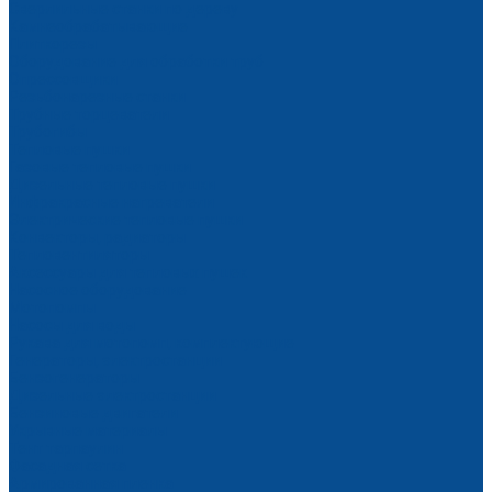
Сверлильные станки по дереву
Камнеобрабатывающие
Плиткорезы
Оборудование для обработки труб
Опрессовщики
Резьбонарезные станки
Трубные торцеватели
Трубогибы
Тепловые пушки
Газовые тепловые пушки
Дизельные тепловые пушки
Инфракрасные нагреватели
Электрические тепловые пушки
Конвекторы, радиаторы
Тепловентиляторы
Аксессуары для тепловых пушек
Насосное оборудование
Мотопомпы
Насосы для воды
Рукава для мотопомп, комплектующие
Генераторы, электростанции
Бензогенераторы
Дизельные электростанции
Бензиновые двигатели
Укрывные материалы
Тент тарпаулин
Фасадная сетка
Армированная пленка