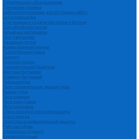
Строительное оборудование
Дорожная техника
Виброоборудование для бетонных работ
Бетономешалки
Для приема и подачи раствора и бетона
Для обработки полов
Укрывные материалы
Тент тарпаулин
Фасадная сетка
Армированная пленка
Пологи брезентовые
Брезент
Гидроизоляция
Гидроизоляция Пенетрон
Мастика битумная
Праймер битумный
Гидрошпонка
Леса строительные, вышки-туры
Вышки-туры
Леса рамные
Леса хомутовые
Леса клиновые
Спецодежда и средства защиты
Спецодежда
Средства индивидуальной защиты
Рабочая обувь
Электроинструмент
Аккумуляторный