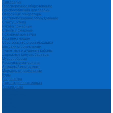
Для сварки
Газосварочное оборудование
Приспособления для сварки
Сварочные генераторы
Противопожарное оборудование
Огнетушители
Рукава пожарные
Стволы пожарные
Пожарная арматура
Комплектующие
Обустройство стройплощадки
Бытовки строительные
Туалетные и душевые кабины
Дорожные конусы, барьеры
Мусоросбросы
Расходные материалы
Алмазный инструмент
Маркеры строительные
Буры
Георешетка
Для затирочных машин
Распродажа
Партнеры
Калькуляторы
Акции
Помощь
Покупки
Условия оплаты