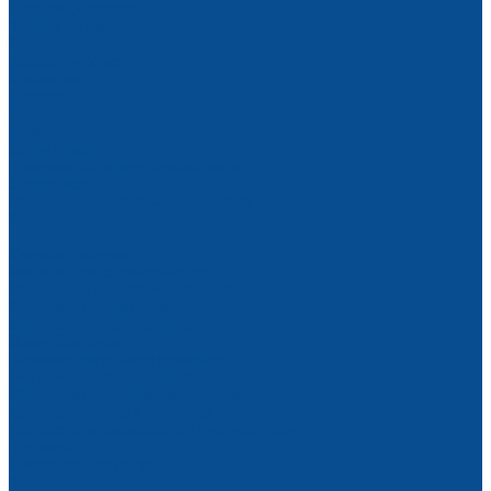
Условия доставки
Вопрос - ответ
Бренды
Возврат и обмен
Компания
Новости
Статьи
Вакансии
Сотрудники
Политика конфиденциальности
Сертификаты
Продукция ГК Прайм на объектах
Контакты
...
Каталог товаров
Монолитное строительство
Опалубка и опалубочные системы
Опалубка перекрытий
Крупнощитовая опалубка
Опалубка колонн
Балочно-ригельная опалубка
Мелкощитовая опалубка
Объемная опалубка перекрытий
Комплектующие к опалубке
Фанера ламинированная для опалубки
Подкосы
Фиксаторы арматуры
Замки