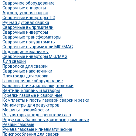
Сварочное оборудование
Сварочные аппараты
Аргонодуговая сварка
Сварочные инверторы TIG
Ручная дуговая сварка
Сварочные выпрямители
Сварочные инверторы
Сварочные трансформаторы
Сварочные полуавтоматы
Сварочные выпрямители MIG/MAG
Подающие механизмы
Сварочные инверторы MIG/MAG
Для сварки
Проволока для сварки
Сварочные наконечники
Электроды для сварки
Газосварочное оборудование
Баллоны, бачки, колпачки, тележки
Вентили, клапаны и затворы
Горелки газовые и сварочные
Комплекты и посты газовой сварки и резки
Манометры для редукторов
Машины газовой резки
Регуляторы и подогреватели газа
Редукторы баллонные, сетевые, рамповые
Резаки газовые
Рукава газовые и пневматические
Приспособления для сварки