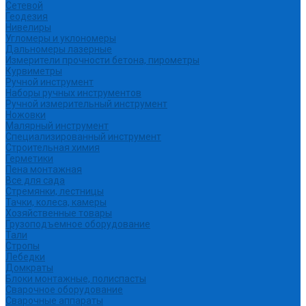
Сетевой
Геодезия
Нивелиры
Угломеры и уклономеры
Дальномеры лазерные
Измерители прочности бетона, пирометры
Курвиметры
Ручной инструмент
Наборы ручных инструментов
Ручной измерительный инструмент
Ножовки
Малярный инструмент
Специализированный инструмент
Строительная химия
Герметики
Пена монтажная
Все для сада
Стремянки, лестницы
Тачки, колеса, камеры
Хозяйственные товары
Грузоподъемное оборудование
Тали
Стропы
Лебедки
Домкраты
Блоки монтажные, полиспасты
Сварочное оборудование
Сварочные аппараты