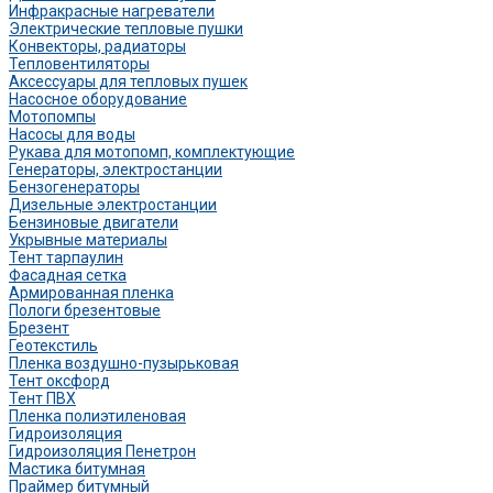
Инфракрасные нагреватели
Электрические тепловые пушки
Конвекторы, радиаторы
Тепловентиляторы
Аксессуары для тепловых пушек
Насосное оборудование
Мотопомпы
Насосы для воды
Рукава для мотопомп, комплектующие
Генераторы, электростанции
Бензогенераторы
Дизельные электростанции
Бензиновые двигатели
Укрывные материалы
Тент тарпаулин
Фасадная сетка
Армированная пленка
Пологи брезентовые
Брезент
Геотекстиль
Пленка воздушно-пузырьковая
Тент оксфорд
Тент ПВХ
Пленка полиэтиленовая
Гидроизоляция
Гидроизоляция Пенетрон
Мастика битумная
Праймер битумный