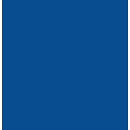
Автономные системы пожаротушения
Обустройство стройплощадки
Бытовки строительные
Туалетные и душевые кабины
Дорожные конусы, барьеры
Мусоросбросы
Расходные материалы
Алмазный инструмент
Алмазные диски
Алмазные сверла
Алмазные чашки
Фрезы алмазные
Маркеры строительные
Буры
Георешетка
Для затирочных машин
Запчасти для затирочных машин
Затирочные диски
Для пескоструйного оборудования
Рукава пескоструйные
Сопла пескоструйные
Для пневмооборудования
Пики для отбойных молотков
Запчасти для пневмооборудования
Для строительного оборудования
Крепеж
Болты и гайки
Гвозди