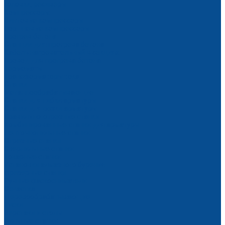
Головки, ресиверы
Компрессоры
Винтовые компрессоры
Поршневые компрессоры
Прогрев бетона
Станции для прогрева бетона
Кабель нагревательный в секциях
Провод для прогрева бетона
Термоматы
Трансформаторы тока
Станки
Металлообрабатывающие
Станки для гибки арматуры
Станки для резки арматуры
Правильно-отрезные станки
Комбинированные станки для арматуры
Ленточнопильные станки
Отрезные станки
Сверлильные станки
Токарные станки
Установки алмазного бурения
Фрезерные станки
Ручные фаскосниматели
Оснастка
Деревообрабатывающие
Тиски
Верстаки и столы
Пильные станки