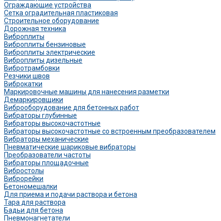
Ограждающие устройства
Сетка оградительная пластиковая
Строительное оборудование
Дорожная техника
Виброплиты
Виброплиты бензиновые
Виброплиты электрические
Виброплиты дизельные
Вибротрамбовки
Резчики швов
Виброкатки
Маркировочные машины для нанесения разметки
Демаркировщики
Виброоборудование для бетонных работ
Вибраторы глубинные
Вибраторы высокочастотные
Вибраторы высокочастотные со встроенным преобразователем
Вибраторы механические
Пневматические шариковые вибраторы
Преобразователи частоты
Вибраторы площадочные
Вибростолы
Виброрейки
Бетономешалки
Для приема и подачи раствора и бетона
Тара для раствора
Бадьи для бетона
Пневмонагнетатели