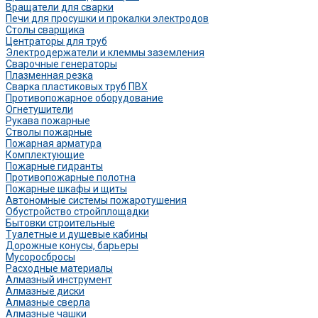
Вращатели для сварки
Печи для просушки и прокалки электродов
Столы сварщика
Центраторы для труб
Электродержатели и клеммы заземления
Сварочные генераторы
Плазменная резка
Сварка пластиковых труб ПВХ
Противопожарное оборудование
Огнетушители
Рукава пожарные
Стволы пожарные
Пожарная арматура
Комплектующие
Пожарные гидранты
Противопожарные полотна
Пожарные шкафы и щиты
Автономные системы пожаротушения
Обустройство стройплощадки
Бытовки строительные
Туалетные и душевые кабины
Дорожные конусы, барьеры
Мусоросбросы
Расходные материалы
Алмазный инструмент
Алмазные диски
Алмазные сверла
Алмазные чашки