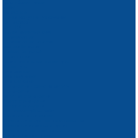
Пологи брезентовые
Брезент
Геотекстиль
Пленка воздушно-пузырьковая
Тент оксфорд
Тент ПВХ
Пленка полиэтиленовая
Гидроизоляция
Гидроизоляция Пенетрон
Мастика битумная
Праймер битумный
Гидрошпонка
Леса строительные, вышки-туры
Вышки-туры
Леса рамные
Леса хомутовые
Леса клиновые
Спецодежда и средства защиты
Спецодежда
Защитная спецодежда
Зимняя спецодежда
Летняя спецодежда
Для пескоструйных работ
Спецодежда для сварки
Одежда для индустрии гостеприимства
Одежда для охранных структур
Одежда для пищевой промышленности
Охота, рыбалка и туризм