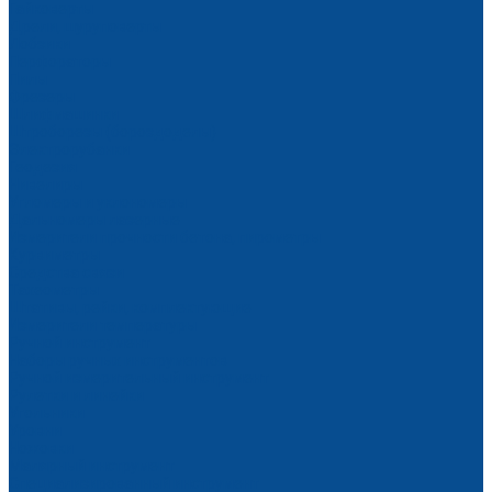
Гайковерты
Дрели, шуруповерты
Лобзики
Перфораторы
Пилы
Фрезеры
Шлифмашинки
Штроборезы (бороздоделы)
Электрорубанки
Геодезия
Нивелиры
Угломеры и уклономеры
Дальномеры лазерные
Измерители прочности бетона, пирометры
Курвиметры
Средства связи
Тахеометры
Штативы, рейки, комплектующие
Измерители температуры
Ручной инструмент
Наборы ручных инструментов
Ручной измерительный инструмент
Рулетки и линейки
Угольники
Уровни
Ножовки
Малярный инструмент
Специализированный инструмент