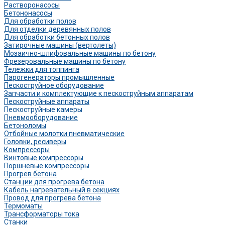
Растворонасосы
Бетононасосы
Для обработки полов
Для отделки деревянных полов
Для обработки бетонных полов
Затирочные машины (вертолеты)
Мозаично-шлифовальные машины по бетону
Фрезеровальные машины по бетону
Тележки для топпинга
Парогенераторы промышленные
Пескоструйное оборудование
Запчасти и комплектующие к пескоструйным аппаратам
Пескоструйные аппараты
Пескоструйные камеры
Пневмооборудование
Бетоноломы
Отбойные молотки пневматические
Головки, ресиверы
Компрессоры
Винтовые компрессоры
Поршневые компрессоры
Прогрев бетона
Станции для прогрева бетона
Кабель нагревательный в секциях
Провод для прогрева бетона
Термоматы
Трансформаторы тока
Станки