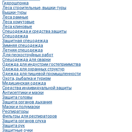
Гидрошпонка
Леса строительные, вышки-туры
Вышки-туры
Леса рамные
Леса хомутовые
Леса клиновые
Спецодежда и средства защиты
Спецодежда
Защитная спецодежда
Зимняя спецодежда
Летняя спецодежда
Для пескоструйных работ
Спецодежда для сварки
Одежда для индустрии гостеприимства
Одежда для охранных структур
Одежда для пищевой промышленности
Охота, рыбалка и туризм
Медицинская одежда
Средства индивидуальной защиты
Антисептики и маски
Защита головы
Защита органов дыхания
Маски и полумаски
Респираторы
Фильтры для респираторов
Защита органов слуха
Защита рук
Защитные очки