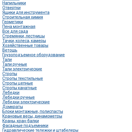
Напильники
Отвертки
Ящики для инструмента
Строительная химия
Герметики
Пена монтажная
Все для сада
Стремянки, лестницы
Тачки, колеса, камеры
Хозяйственные товары
Ветошь
Грузоподъемное оборудование
Тали
Тали ручные
Тали электрические
Стропы
Стропы текстильные
Стропы цепные
Стропы канатные
Лебедки
Лебедки ручные
Лебедки электрические
Домкраты
Блоки монтажные, полиспасты
Крановые весы, динамометры
Краны, кран-балки
Фасадные подъемники
Гидравлические тележки и штабелеры