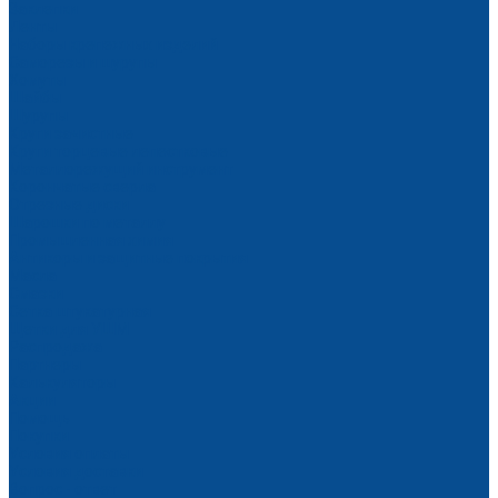
Заклепки
Ленты
Наборы крепежных изделий
Саморезы и шурупы
Хомуты
Шайбы
Шурупы
Круги зачистные
Круги торцевые лепестковые
Металлорежущий инструмент
Корончатые сверла
Отрезные диски
Шарошки по металлу
Промышленная химия
Антикоры и защитные покрытия
Масла
Смазки
Сетка штукатурная
Щетки для УШМ
Распродажа
Партнеры
Калькуляторы
Акции
Помощь
Покупки
Условия оплаты
Условия доставки
Вопрос - ответ