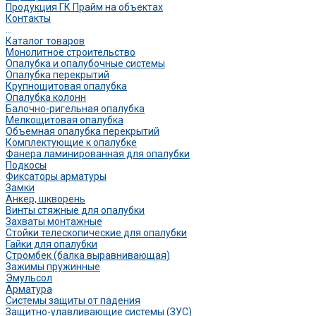
Продукция ГК Прайм на объектах
Контакты
...
Каталог товаров
Монолитное строительство
Опалубка и опалубочные системы
Опалубка перекрытий
Крупнощитовая опалубка
Опалубка колонн
Балочно-ригельная опалубка
Мелкощитовая опалубка
Объемная опалубка перекрытий
Комплектующие к опалубке
Фанера ламинированная для опалубки
Подкосы
Фиксаторы арматуры
Замки
Анкер, шкворень
Винты стяжные для опалубки
Захваты монтажные
Стойки телескопические для опалубки
Гайки для опалубки
Стромбек (балка выравнивающая)
Зажимы пружинные
Эмульсол
Арматура
Системы защиты от падения
Защитно-улавливающие системы (ЗУС)