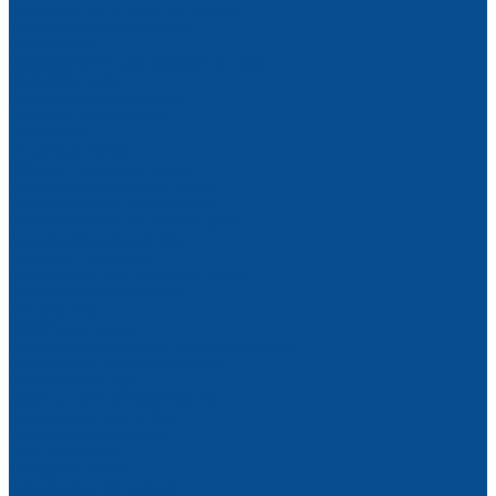
Сверлильные станки по дереву
Камнеобрабатывающие
Плиткорезы
Оборудование для обработки труб
Опрессовщики
Резьбонарезные станки
Трубные торцеватели
Трубогибы
Тепловые пушки
Газовые тепловые пушки
Дизельные тепловые пушки
Инфракрасные нагреватели
Электрические тепловые пушки
Конвекторы, радиаторы
Тепловентиляторы
Аксессуары для тепловых пушек
Насосное оборудование
Мотопомпы
Насосы для воды
Рукава для мотопомп, комплектующие
Генераторы, электростанции
Бензогенераторы
Дизельные электростанции
Бензиновые двигатели
Укрывные материалы
Тент тарпаулин
Фасадная сетка
Армированная пленка