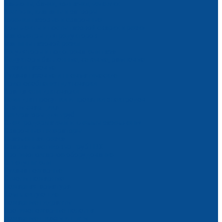
Баллоны, бачки, колпачки, тележки
Вентили, клапаны и затворы
Горелки газовые и сварочные
Комплекты и посты газовой сварки и резки
Манометры для редукторов
Машины газовой резки
Регуляторы и подогреватели газа
Редукторы баллонные, сетевые, рамповые
Резаки газовые
Рукава газовые и пневматические
Приспособления для сварки
Вращатели для сварки
Печи для просушки и прокалки электродов
Столы сварщика
Центраторы для труб
Электродержатели и клеммы заземления
Сварочные генераторы
Плазменная резка
Сварка пластиковых труб ПВХ
Противопожарное оборудование
Огнетушители
Рукава пожарные
Стволы пожарные
Пожарная арматура
Комплектующие
Пожарные гидранты
Противопожарные полотна
Пожарные шкафы и щиты