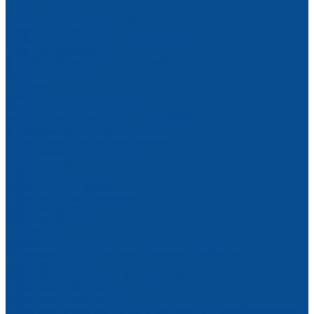
Анкер, шкворень
Винты стяжные для опалубки
Захваты монтажные
Стойки телескопические для опалубки
Гайки для опалубки
Стромбек (балка выравнивающая)
Зажимы пружинные
Эмульсол
Арматура
Системы защиты от падения
Защитно-улавливающие системы (ЗУС)
Ограждающие устройства
Сетка оградительная пластиковая
Строительное оборудование
Дорожная техника
Виброплиты
Виброплиты бензиновые
Виброплиты электрические
Виброплиты дизельные
Вибротрамбовки
Резчики швов
Виброкатки
Маркировочные машины для нанесения разметки
Демаркировщики
Виброоборудование для бетонных работ
Вибраторы глубинные
Вибраторы высокочастотные
Вибраторы высокочастотные со встроенным преобразователем