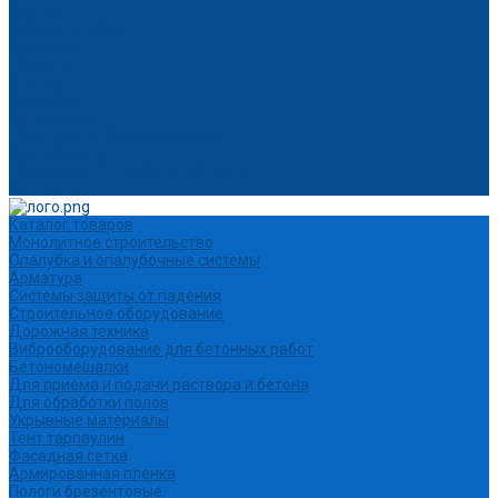
Бренды
Возврат и обмен
Компания
Новости
Статьи
Вакансии
Сотрудники
Политика конфиденциальности
Сертификаты
Продукция ГК Прайм на объектах
Контакты
Каталог товаров
Монолитное строительство
Опалубка и опалубочные системы
Арматура
Системы защиты от падения
Строительное оборудование
Дорожная техника
Виброоборудование для бетонных работ
Бетономешалки
Для приема и подачи раствора и бетона
Для обработки полов
Укрывные материалы
Тент тарпаулин
Фасадная сетка
Армированная пленка
Пологи брезентовые