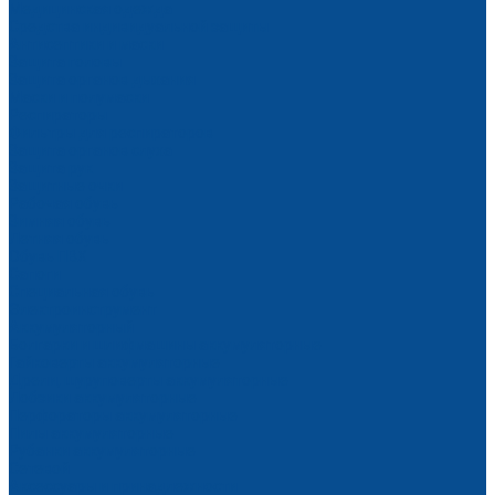
Медицинская одежда
Средства индивидуальной защиты
Антисептики и маски
Защита головы
Защита органов дыхания
Маски и полумаски
Респираторы
Фильтры для респираторов
Защита органов слуха
Защита рук
Защитные очки
Рабочая обувь
Зимняя обувь
Летняя обувь
Обувь ПВХ
Сапоги
Специальная обувь
Электроинструмент
Аккумуляторный
Болгарки и шлифмашины аккумуляторные
Гайковерты аккумуляторные
Дрели, шуруповерты аккумуляторные
Лобзики аккумуляторные
Перфораторы аккумуляторные
Пилы аккумуляторные
Рубанки аккумуляторные
Сетевой
Аксессуары и принадлежности