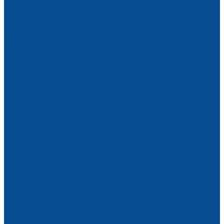
Вибраторы механические
Пневматические шариковые вибраторы
Преобразователи частоты
Вибраторы площадочные
Вибростолы
Виброрейки
Бетономешалки
Для приема и подачи раствора и бетона
Тара для раствора
Бадьи для бетона
Пневмонагнетатели
Растворонасосы
Бетононасосы
Для обработки полов
Для отделки деревянных полов
Для обработки бетонных полов
Затирочные машины (вертолеты)
Мозаично-шлифовальные машины по бетону
Фрезеровальные машины по бетону
Тележки для топпинга
Парогенераторы промышленные
Пескоструйное оборудование
Запчасти и комплектующие к пескоструйным аппаратам
Пескоструйные аппараты
Пескоструйные камеры
Пневмооборудование
Бетоноломы
Отбойные молотки пневматические