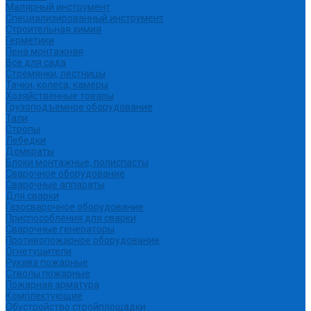
Малярный инструмент
Специализированный инструмент
Строительная химия
Герметики
Пена монтажная
Все для сада
Стремянки, лестницы
Тачки, колеса, камеры
Хозяйственные товары
Грузоподъемное оборудование
Тали
Стропы
Лебедки
Домкраты
Блоки монтажные, полиспасты
Сварочное оборудование
Сварочные аппараты
Для сварки
Газосварочное оборудование
Приспособления для сварки
Сварочные генераторы
Противопожарное оборудование
Огнетушители
Рукава пожарные
Стволы пожарные
Пожарная арматура
Комплектующие
Обустройство стройплощадки