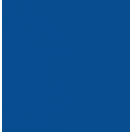
Стропы цепные
Стропы канатные
Лебедки
Лебедки ручные
Лебедки электрические
Домкраты
Блоки монтажные, полиспасты
Крановые весы, динамометры
Краны, кран-балки
Фасадные подъемники
Гидравлические тележки и штабелеры
Сварочное оборудование
Сварочные аппараты
Аргонодуговая сварка
Сварочные инверторы TIG
Ручная дуговая сварка
Сварочные выпрямители
Сварочные инверторы
Сварочные трансформаторы
Сварочные полуавтоматы
Сварочные выпрямители MIG/MAG
Подающие механизмы
Сварочные инверторы MIG/MAG
Для сварки
Проволока для сварки
Сварочные наконечники
Электроды для сварки
Газосварочное оборудование