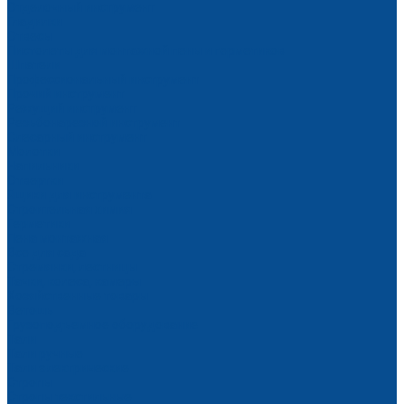
Отделочный инструмент
Гладилки
Отвесы
Пистолеты для монтажной пены и герметиков
Шпатели
Профессиональный инструмент
Прочий инструмент
Режущий инструмент
Резьбонарезной инструмент
Слесарный инструмент
Молотки
Напильники
Отвертки
Ящики для инструмента
Строительная химия
Герметики
Пена монтажная
Все для сада
Стремянки, лестницы
Тачки, колеса, камеры
Хозяйственные товары
Ветошь
Грузоподъемное оборудование
Тали
Тали ручные
Тали электрические
Стропы
Стропы текстильные