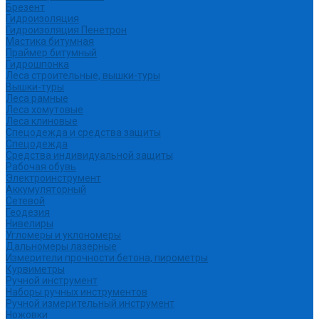
Брезент
Гидроизоляция
Гидроизоляция Пенетрон
Мастика битумная
Праймер битумный
Гидрошпонка
Леса строительные, вышки-туры
Вышки-туры
Леса рамные
Леса хомутовые
Леса клиновые
Спецодежда и средства защиты
Спецодежда
Средства индивидуальной защиты
Рабочая обувь
Электроинструмент
Аккумуляторный
Сетевой
Геодезия
Нивелиры
Угломеры и уклономеры
Дальномеры лазерные
Измерители прочности бетона, пирометры
Курвиметры
Ручной инструмент
Наборы ручных инструментов
Ручной измерительный инструмент
Ножовки