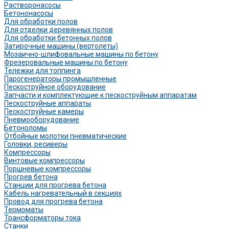
Растворонасосы
Бетононасосы
Для обработки полов
Для отделки деревянных полов
Для обработки бетонных полов
Затирочные машины (вертолеты)
Мозаично-шлифовальные машины по бетону
Фрезеровальные машины по бетону
Тележки для топпинга
Парогенераторы промышленные
Пескоструйное оборудование
Запчасти и комплектующие к пескоструйным аппаратам
Пескоструйные аппараты
Пескоструйные камеры
Пневмооборудование
Бетоноломы
Отбойные молотки пневматические
Головки, ресиверы
Компрессоры
Винтовые компрессоры
Поршневые компрессоры
Прогрев бетона
Станции для прогрева бетона
Кабель нагревательный в секциях
Провод для прогрева бетона
Термоматы
Трансформаторы тока
Станки