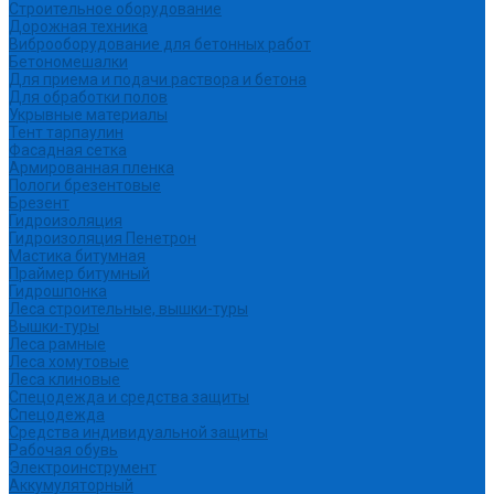
Строительное оборудование
Дорожная техника
Виброоборудование для бетонных работ
Бетономешалки
Для приема и подачи раствора и бетона
Для обработки полов
Укрывные материалы
Тент тарпаулин
Фасадная сетка
Армированная пленка
Пологи брезентовые
Брезент
Гидроизоляция
Гидроизоляция Пенетрон
Мастика битумная
Праймер битумный
Гидрошпонка
Леса строительные, вышки-туры
Вышки-туры
Леса рамные
Леса хомутовые
Леса клиновые
Спецодежда и средства защиты
Спецодежда
Средства индивидуальной защиты
Рабочая обувь
Электроинструмент
Аккумуляторный