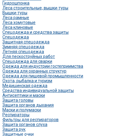
Гидрошпонка
Леса строительные, вышки-туры
Вышки-туры
Леса рамные
Леса хомутовые
Леса клиновые
Спецодежда и средства защиты
Спецодежда
Защитная спецодежда
Зимняя спецодежда
Летняя спецодежда
Для пескоструйных работ
Спецодежда для сварки
Одежда для индустрии гостеприимства
Одежда для охранных структур
Одежда для пищевой промышленности
Охота, рыбалка и туризм
Медицинская одежда
Средства индивидуальной защиты
Антисептики и маски
Защита головы
Защита органов дыхания
Маски и полумаски
Респираторы
Фильтры для респираторов
Защита органов слуха
Защита рук
Защитные очки