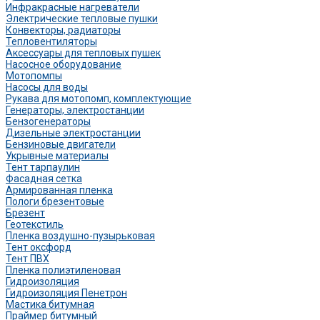
Инфракрасные нагреватели
Электрические тепловые пушки
Конвекторы, радиаторы
Тепловентиляторы
Аксессуары для тепловых пушек
Насосное оборудование
Мотопомпы
Насосы для воды
Рукава для мотопомп, комплектующие
Генераторы, электростанции
Бензогенераторы
Дизельные электростанции
Бензиновые двигатели
Укрывные материалы
Тент тарпаулин
Фасадная сетка
Армированная пленка
Пологи брезентовые
Брезент
Геотекстиль
Пленка воздушно-пузырьковая
Тент оксфорд
Тент ПВХ
Пленка полиэтиленовая
Гидроизоляция
Гидроизоляция Пенетрон
Мастика битумная
Праймер битумный