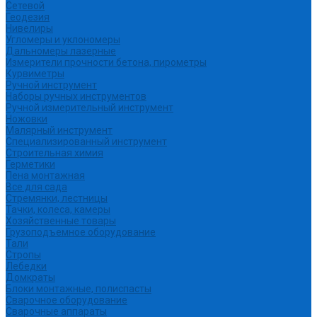
Сетевой
Геодезия
Нивелиры
Угломеры и уклономеры
Дальномеры лазерные
Измерители прочности бетона, пирометры
Курвиметры
Ручной инструмент
Наборы ручных инструментов
Ручной измерительный инструмент
Ножовки
Малярный инструмент
Специализированный инструмент
Строительная химия
Герметики
Пена монтажная
Все для сада
Стремянки, лестницы
Тачки, колеса, камеры
Хозяйственные товары
Грузоподъемное оборудование
Тали
Стропы
Лебедки
Домкраты
Блоки монтажные, полиспасты
Сварочное оборудование
Сварочные аппараты