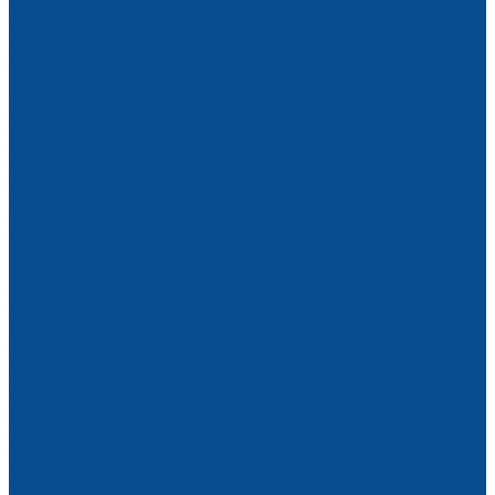
Автономные системы пожаротушения
Обустройство стройплощадки
Бытовки строительные
Туалетные и душевые кабины
Дорожные конусы, барьеры
Мусоросбросы
Расходные материалы
Алмазный инструмент
Алмазные диски
Алмазные сверла
Алмазные чашки
Фрезы алмазные
Маркеры строительные
Буры
Георешетка
Для затирочных машин
Запчасти для затирочных машин
Затирочные диски
Для пескоструйного оборудования
Рукава пескоструйные
Сопла пескоструйные
Для пневмооборудования
Пики для отбойных молотков
Запчасти для пневмооборудования
Для строительного оборудования
Крепеж
Болты и гайки
Гвозди