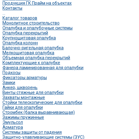
Продукция ГК Прайм на объектах
Контакты
...
Каталог товаров
Монолитное строительство
Опалубка и опалубочные системы
Опалубка перекрытий
Крупнощитовая опалубка
Опалубка колонн
Балочно-ригельная опалубка
Мелкощитовая опалубка
Объемная опалубка перекрытий
Комплектующие к опалубке
Фанера ламинированная для опалубки
Подкосы
Фиксаторы арматуры
Замки
Анкер, шкворень
Винты стяжные для опалубки
Захваты монтажные
Стойки телескопические для опалубки
Гайки для опалубки
Стромбек (балка выравнивающая)
Зажимы пружинные
Эмульсол
Арматура
Системы защиты от падения
Защитно-улавливающие системы (ЗУС)