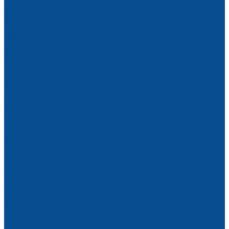
Анкер, шкворень
Винты стяжные для опалубки
Захваты монтажные
Стойки телескопические для опалубки
Гайки для опалубки
Стромбек (балка выравнивающая)
Зажимы пружинные
Эмульсол
Арматура
Системы защиты от падения
Защитно-улавливающие системы (ЗУС)
Ограждающие устройства
Сетка оградительная пластиковая
Строительное оборудование
Дорожная техника
Виброплиты
Виброплиты бензиновые
Виброплиты электрические
Виброплиты дизельные
Вибротрамбовки
Резчики швов
Виброкатки
Маркировочные машины для нанесения разметки
Демаркировщики
Виброоборудование для бетонных работ
Вибраторы глубинные
Вибраторы высокочастотные
Вибраторы высокочастотные со встроенным преобразователем