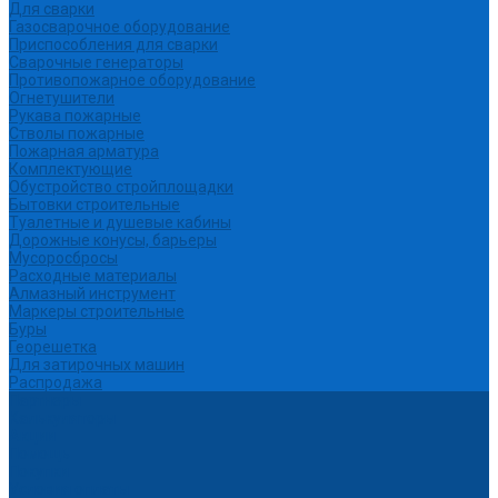
Для сварки
Газосварочное оборудование
Приспособления для сварки
Сварочные генераторы
Противопожарное оборудование
Огнетушители
Рукава пожарные
Стволы пожарные
Пожарная арматура
Комплектующие
Обустройство стройплощадки
Бытовки строительные
Туалетные и душевые кабины
Дорожные конусы, барьеры
Мусоросбросы
Расходные материалы
Алмазный инструмент
Маркеры строительные
Буры
Георешетка
Для затирочных машин
Распродажа
Партнеры
Калькуляторы
Акции
Помощь
Покупки
Условия оплаты