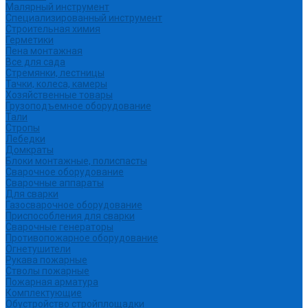
Малярный инструмент
Специализированный инструмент
Строительная химия
Герметики
Пена монтажная
Все для сада
Стремянки, лестницы
Тачки, колеса, камеры
Хозяйственные товары
Грузоподъемное оборудование
Тали
Стропы
Лебедки
Домкраты
Блоки монтажные, полиспасты
Сварочное оборудование
Сварочные аппараты
Для сварки
Газосварочное оборудование
Приспособления для сварки
Сварочные генераторы
Противопожарное оборудование
Огнетушители
Рукава пожарные
Стволы пожарные
Пожарная арматура
Комплектующие
Обустройство стройплощадки