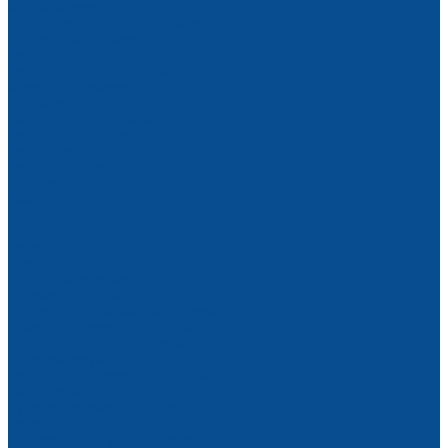
Медицинская одежда
Средства индивидуальной защиты
Антисептики и маски
Защита головы
Защита органов дыхания
Маски и полумаски
Респираторы
Фильтры для респираторов
Защита органов слуха
Защита рук
Защитные очки
Рабочая обувь
Зимняя обувь
Летняя обувь
Обувь ПВХ
Сапоги
Специальная обувь
Электроинструмент
Аккумуляторный
Болгарки и шлифмашины аккумуляторные
Гайковерты аккумуляторные
Дрели, шуруповерты аккумуляторные
Лобзики аккумуляторные
Перфораторы аккумуляторные
Пилы аккумуляторные
Рубанки аккумуляторные
Сетевой
Аксессуары и принадлежности