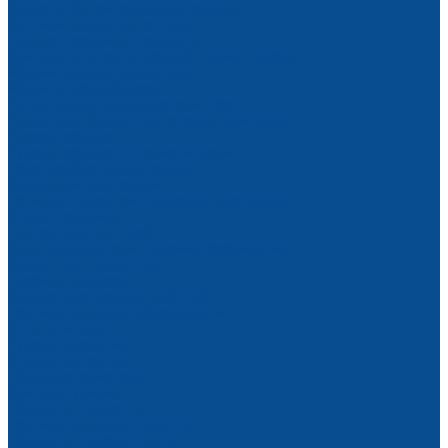
Баллоны, бачки, колпачки, тележки
Вентили, клапаны и затворы
Горелки газовые и сварочные
Комплекты и посты газовой сварки и резки
Манометры для редукторов
Машины газовой резки
Регуляторы и подогреватели газа
Редукторы баллонные, сетевые, рамповые
Резаки газовые
Рукава газовые и пневматические
Приспособления для сварки
Вращатели для сварки
Печи для просушки и прокалки электродов
Столы сварщика
Центраторы для труб
Электродержатели и клеммы заземления
Сварочные генераторы
Плазменная резка
Сварка пластиковых труб ПВХ
Противопожарное оборудование
Огнетушители
Рукава пожарные
Стволы пожарные
Пожарная арматура
Комплектующие
Пожарные гидранты
Противопожарные полотна
Пожарные шкафы и щиты