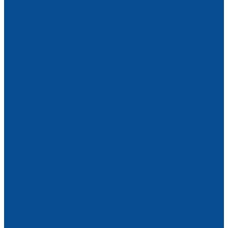
Отделочный инструмент
Гладилки
Отвесы
Пистолеты для монтажной пены и герметиков
Шпатели
Профессиональный инструмент
Прочий инструмент
Режущий инструмент
Резьбонарезной инструмент
Слесарный инструмент
Молотки
Напильники
Отвертки
Ящики для инструмента
Строительная химия
Герметики
Пена монтажная
Все для сада
Стремянки, лестницы
Тачки, колеса, камеры
Хозяйственные товары
Ветошь
Грузоподъемное оборудование
Тали
Тали ручные
Тали электрические
Стропы
Стропы текстильные