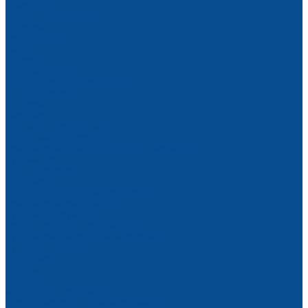
Гайковерты
Дрели, шуруповерты
Лобзики
Перфораторы
Пилы
Фрезеры
Шлифмашинки
Штроборезы (бороздоделы)
Электрорубанки
Геодезия
Нивелиры
Угломеры и уклономеры
Дальномеры лазерные
Измерители прочности бетона, пирометры
Курвиметры
Средства связи
Тахеометры
Штативы, рейки, комплектующие
Измерители температуры
Ручной инструмент
Наборы ручных инструментов
Ручной измерительный инструмент
Рулетки и линейки
Угольники
Уровни
Ножовки
Малярный инструмент
Специализированный инструмент