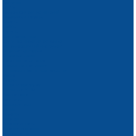
Заклепки
Ленты
Наборы крепежных изделий
Саморезы и шурупы
Хомуты
Шайбы
Шурупы
Круги зачистные
Круги торцевые лепестковые
Металлорежущий инструмент
Корончатые сверла
Отрезные диски
Шарошки по металлу
Промышленная химия
Антикоры и защитные покрытия
Масла
Смазки
Сетка штукатурная
Щетки для УШМ
Распродажа
Партнеры
Калькуляторы
Акции
Помощь
Покупки
Условия оплаты
Условия доставки
Вопрос - ответ