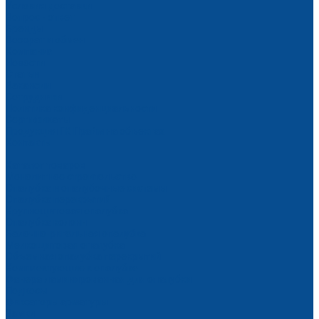
Условия доставки
Вопрос - ответ
Бренды
Возврат и обмен
Компания
Новости
Статьи
Вакансии
Сотрудники
Политика конфиденциальности
Сертификаты
Продукция ГК Прайм на объектах
Контакты
...
Каталог товаров
Монолитное строительство
Опалубка и опалубочные системы
Опалубка перекрытий
Крупнощитовая опалубка
Опалубка колонн
Балочно-ригельная опалубка
Мелкощитовая опалубка
Объемная опалубка перекрытий
Комплектующие к опалубке
Фанера ламинированная для опалубки
Подкосы
Фиксаторы арматуры
Замки