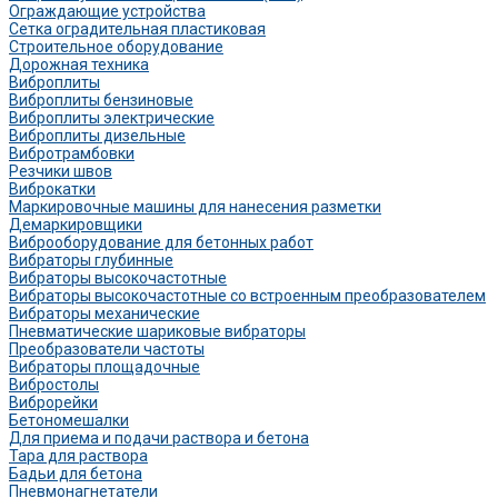
Ограждающие устройства
Сетка оградительная пластиковая
Строительное оборудование
Дорожная техника
Виброплиты
Виброплиты бензиновые
Виброплиты электрические
Виброплиты дизельные
Вибротрамбовки
Резчики швов
Виброкатки
Маркировочные машины для нанесения разметки
Демаркировщики
Виброоборудование для бетонных работ
Вибраторы глубинные
Вибраторы высокочастотные
Вибраторы высокочастотные со встроенным преобразователем
Вибраторы механические
Пневматические шариковые вибраторы
Преобразователи частоты
Вибраторы площадочные
Вибростолы
Виброрейки
Бетономешалки
Для приема и подачи раствора и бетона
Тара для раствора
Бадьи для бетона
Пневмонагнетатели