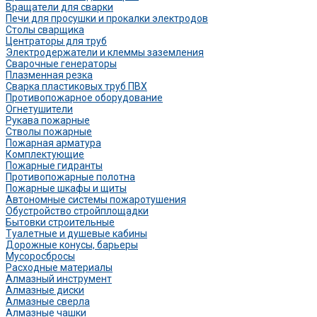
Вращатели для сварки
Печи для просушки и прокалки электродов
Столы сварщика
Центраторы для труб
Электродержатели и клеммы заземления
Сварочные генераторы
Плазменная резка
Сварка пластиковых труб ПВХ
Противопожарное оборудование
Огнетушители
Рукава пожарные
Стволы пожарные
Пожарная арматура
Комплектующие
Пожарные гидранты
Противопожарные полотна
Пожарные шкафы и щиты
Автономные системы пожаротушения
Обустройство стройплощадки
Бытовки строительные
Туалетные и душевые кабины
Дорожные конусы, барьеры
Мусоросбросы
Расходные материалы
Алмазный инструмент
Алмазные диски
Алмазные сверла
Алмазные чашки