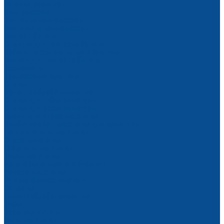
Головки, ресиверы
Компрессоры
Винтовые компрессоры
Поршневые компрессоры
Прогрев бетона
Станции для прогрева бетона
Кабель нагревательный в секциях
Провод для прогрева бетона
Термоматы
Трансформаторы тока
Станки
Металлообрабатывающие
Станки для гибки арматуры
Станки для резки арматуры
Правильно-отрезные станки
Комбинированные станки для арматуры
Ленточнопильные станки
Отрезные станки
Сверлильные станки
Токарные станки
Установки алмазного бурения
Фрезерные станки
Ручные фаскосниматели
Оснастка
Деревообрабатывающие
Тиски
Верстаки и столы
Пильные станки