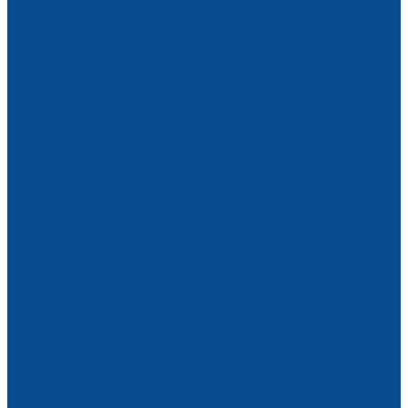
Стропы цепные
Стропы канатные
Лебедки
Лебедки ручные
Лебедки электрические
Домкраты
Блоки монтажные, полиспасты
Крановые весы, динамометры
Краны, кран-балки
Фасадные подъемники
Гидравлические тележки и штабелеры
Сварочное оборудование
Сварочные аппараты
Аргонодуговая сварка
Сварочные инверторы TIG
Ручная дуговая сварка
Сварочные выпрямители
Сварочные инверторы
Сварочные трансформаторы
Сварочные полуавтоматы
Сварочные выпрямители MIG/MAG
Подающие механизмы
Сварочные инверторы MIG/MAG
Для сварки
Проволока для сварки
Сварочные наконечники
Электроды для сварки
Газосварочное оборудование