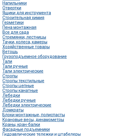
Напильники
Отвертки
Ящики для инструмента
Строительная химия
Герметики
Пена монтажная
Все для сада
Стремянки, лестницы
Тачки, колеса, камеры
Хозяйственные товары
Ветошь
Грузоподъемное оборудование
Тали
Тали ручные
Тали электрические
Стропы
Стропы текстильные
Стропы цепные
Стропы канатные
Лебедки
Лебедки ручные
Лебедки электрические
Домкраты
Блоки монтажные, полиспасты
Крановые весы, динамометры
Краны, кран-балки
Фасадные подъемники
Гидравлические тележки и штабелеры