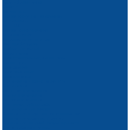
Пологи брезентовые
Брезент
Геотекстиль
Пленка воздушно-пузырьковая
Тент оксфорд
Тент ПВХ
Пленка полиэтиленовая
Гидроизоляция
Гидроизоляция Пенетрон
Мастика битумная
Праймер битумный
Гидрошпонка
Леса строительные, вышки-туры
Вышки-туры
Леса рамные
Леса хомутовые
Леса клиновые
Спецодежда и средства защиты
Спецодежда
Защитная спецодежда
Зимняя спецодежда
Летняя спецодежда
Для пескоструйных работ
Спецодежда для сварки
Одежда для индустрии гостеприимства
Одежда для охранных структур
Одежда для пищевой промышленности
Охота, рыбалка и туризм