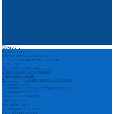
Бренды
Возврат и обмен
Компания
Новости
Статьи
Вакансии
Сотрудники
Политика конфиденциальности
Сертификаты
Продукция ГК Прайм на объектах
Контакты
Каталог товаров
Монолитное строительство
Опалубка и опалубочные системы
Арматура
Системы защиты от падения
Строительное оборудование
Дорожная техника
Виброоборудование для бетонных работ
Бетономешалки
Для приема и подачи раствора и бетона
Для обработки полов
Укрывные материалы
Тент тарпаулин
Фасадная сетка
Армированная пленка
Пологи брезентовые