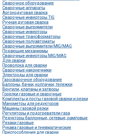
Сварочное оборудование
Сварочные аппараты
Аргонодуговая сварка
Сварочные инверторы TIG
Ручная дуговая сварка
Сварочные выпрямители
Сварочные инверторы
Сварочные трансформаторы
Сварочные полуавтоматы
Сварочные выпрямители MIG/MAG
Подающие механизмы
Сварочные инверторы MIG/MAG
Для сварки
Проволока для сварки
Сварочные наконечники
Электроды для сварки
Газосварочное оборудование
Баллоны, бачки, колпачки, тележки
Вентили, клапаны и затворы
Горелки газовые и сварочные
Комплекты и посты газовой сварки и резки
Манометры для редукторов
Машины газовой резки
Регуляторы и подогреватели газа
Редукторы баллонные, сетевые, рамповые
Резаки газовые
Рукава газовые и пневматические
Приспособления для сварки