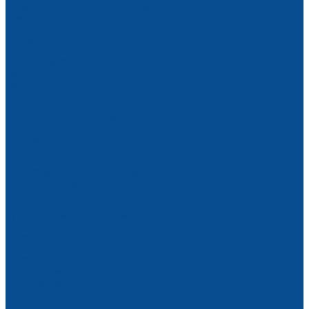
Сверлильные станки по дереву
Камнеобрабатывающие
Плиткорезы
Оборудование для обработки труб
Опрессовщики
Резьбонарезные станки
Трубные торцеватели
Трубогибы
Тепловые пушки
Газовые тепловые пушки
Дизельные тепловые пушки
Инфракрасные нагреватели
Электрические тепловые пушки
Конвекторы, радиаторы
Тепловентиляторы
Аксессуары для тепловых пушек
Насосное оборудование
Мотопомпы
Насосы для воды
Рукава для мотопомп, комплектующие
Генераторы, электростанции
Бензогенераторы
Дизельные электростанции
Бензиновые двигатели
Укрывные материалы
Тент тарпаулин
Фасадная сетка
Армированная пленка