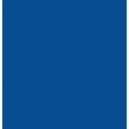
Вибраторы механические
Пневматические шариковые вибраторы
Преобразователи частоты
Вибраторы площадочные
Вибростолы
Виброрейки
Бетономешалки
Для приема и подачи раствора и бетона
Тара для раствора
Бадьи для бетона
Пневмонагнетатели
Растворонасосы
Бетононасосы
Для обработки полов
Для отделки деревянных полов
Для обработки бетонных полов
Затирочные машины (вертолеты)
Мозаично-шлифовальные машины по бетону
Фрезеровальные машины по бетону
Тележки для топпинга
Парогенераторы промышленные
Пескоструйное оборудование
Запчасти и комплектующие к пескоструйным аппаратам
Пескоструйные аппараты
Пескоструйные камеры
Пневмооборудование
Бетоноломы
Отбойные молотки пневматические