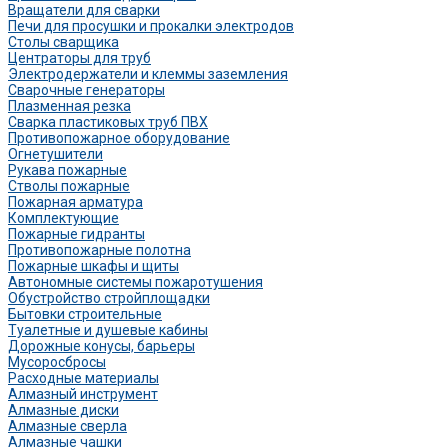
Вращатели для сварки
Печи для просушки и прокалки электродов
Столы сварщика
Центраторы для труб
Электродержатели и клеммы заземления
Сварочные генераторы
Плазменная резка
Сварка пластиковых труб ПВХ
Противопожарное оборудование
Огнетушители
Рукава пожарные
Стволы пожарные
Пожарная арматура
Комплектующие
Пожарные гидранты
Противопожарные полотна
Пожарные шкафы и щиты
Автономные системы пожаротушения
Обустройство стройплощадки
Бытовки строительные
Туалетные и душевые кабины
Дорожные конусы, барьеры
Мусоросбросы
Расходные материалы
Алмазный инструмент
Алмазные диски
Алмазные сверла
Алмазные чашки