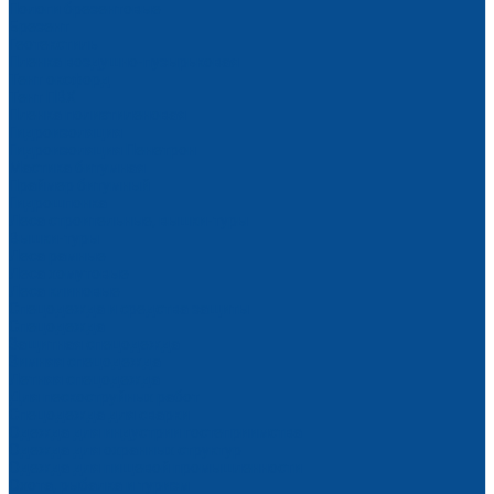
Пологи брезентовые
Брезент
Геотекстиль
Пленка воздушно-пузырьковая
Тент оксфорд
Тент ПВХ
Пленка полиэтиленовая
Гидроизоляция
Гидроизоляция Пенетрон
Мастика битумная
Праймер битумный
Гидрошпонка
Леса строительные, вышки-туры
Вышки-туры
Леса рамные
Леса хомутовые
Леса клиновые
Спецодежда и средства защиты
Спецодежда
Защитная спецодежда
Зимняя спецодежда
Летняя спецодежда
Для пескоструйных работ
Спецодежда для сварки
Одежда для индустрии гостеприимства
Одежда для охранных структур
Одежда для пищевой промышленности
Охота, рыбалка и туризм