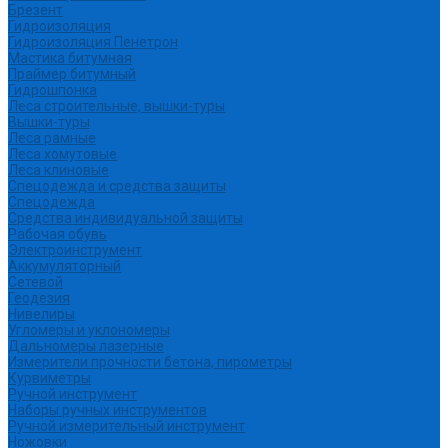
Брезент
Гидроизоляция
Гидроизоляция Пенетрон
Мастика битумная
Праймер битумный
Гидрошпонка
Леса строительные, вышки-туры
Вышки-туры
Леса рамные
Леса хомутовые
Леса клиновые
Спецодежда и средства защиты
Спецодежда
Средства индивидуальной защиты
Рабочая обувь
Электроинструмент
Аккумуляторный
Сетевой
Геодезия
Нивелиры
Угломеры и уклономеры
Дальномеры лазерные
Измерители прочности бетона, пирометры
Курвиметры
Ручной инструмент
Наборы ручных инструментов
Ручной измерительный инструмент
Ножовки