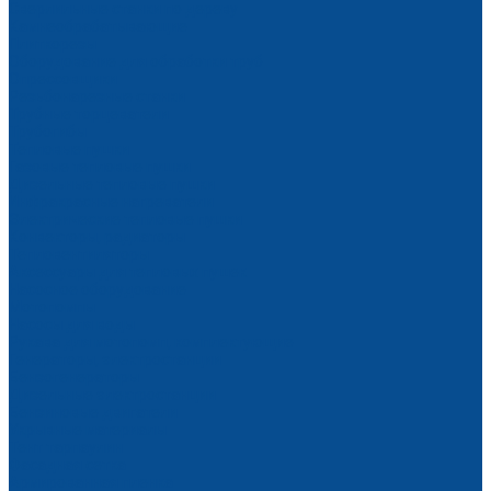
Сверлильные станки по дереву
Камнеобрабатывающие
Плиткорезы
Оборудование для обработки труб
Опрессовщики
Резьбонарезные станки
Трубные торцеватели
Трубогибы
Тепловые пушки
Газовые тепловые пушки
Дизельные тепловые пушки
Инфракрасные нагреватели
Электрические тепловые пушки
Конвекторы, радиаторы
Тепловентиляторы
Аксессуары для тепловых пушек
Насосное оборудование
Мотопомпы
Насосы для воды
Рукава для мотопомп, комплектующие
Генераторы, электростанции
Бензогенераторы
Дизельные электростанции
Бензиновые двигатели
Укрывные материалы
Тент тарпаулин
Фасадная сетка
Армированная пленка