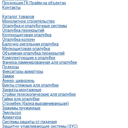
Продукция ГК Прайм на объектах
Контакты
...
Каталог товаров
Монолитное строительство
Опалубка и опалубочные системы
Опалубка перекрытий
Крупнощитовая опалубка
Опалубка колонн
Балочно-ригельная опалубка
Мелкощитовая опалубка
Объемная опалубка перекрытий
Комплектующие к опалубке
Фанера ламинированная для опалубки
Подкосы
Фиксаторы арматуры
Замки
Анкер, шкворень
Винты стяжные для опалубки
Захваты монтажные
Стойки телескопические для опалубки
Гайки для опалубки
Стромбек (балка выравнивающая)
Зажимы пружинные
Эмульсол
Арматура
Системы защиты от падения
Защитно-улавливающие системы (ЗУС)