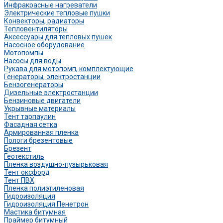
Инфракрасные нагреватели
Электрические тепловые пушки
Конвекторы, радиаторы
Тепловентиляторы
Аксессуары для тепловых пушек
Насосное оборудование
Мотопомпы
Насосы для воды
Рукава для мотопомп, комплектующие
Генераторы, электростанции
Бензогенераторы
Дизельные электростанции
Бензиновые двигатели
Укрывные материалы
Тент тарпаулин
Фасадная сетка
Армированная пленка
Пологи брезентовые
Брезент
Геотекстиль
Пленка воздушно-пузырьковая
Тент оксфорд
Тент ПВХ
Пленка полиэтиленовая
Гидроизоляция
Гидроизоляция Пенетрон
Мастика битумная
Праймер битумный