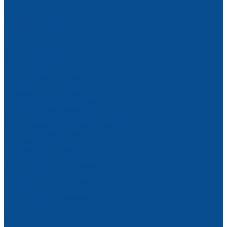
Головки, ресиверы
Компрессоры
Винтовые компрессоры
Поршневые компрессоры
Прогрев бетона
Станции для прогрева бетона
Кабель нагревательный в секциях
Провод для прогрева бетона
Термоматы
Трансформаторы тока
Станки
Металлообрабатывающие
Станки для гибки арматуры
Станки для резки арматуры
Правильно-отрезные станки
Комбинированные станки для арматуры
Ленточнопильные станки
Отрезные станки
Сверлильные станки
Токарные станки
Установки алмазного бурения
Фрезерные станки
Ручные фаскосниматели
Оснастка
Деревообрабатывающие
Тиски
Верстаки и столы
Пильные станки