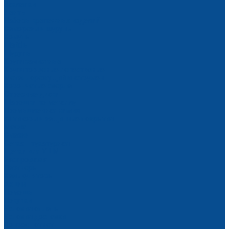
Заклепки
Ленты
Наборы крепежных изделий
Саморезы и шурупы
Хомуты
Шайбы
Шурупы
Круги зачистные
Круги торцевые лепестковые
Металлорежущий инструмент
Корончатые сверла
Отрезные диски
Шарошки по металлу
Промышленная химия
Антикоры и защитные покрытия
Масла
Смазки
Сетка штукатурная
Щетки для УШМ
Распродажа
Партнеры
Калькуляторы
Акции
Помощь
Покупки
Условия оплаты
Условия доставки
Вопрос - ответ