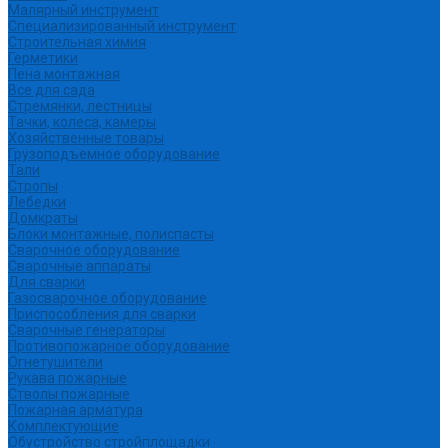
Малярный инструмент
Специализированный инструмент
Строительная химия
Герметики
Пена монтажная
Все для сада
Стремянки, лестницы
Тачки, колеса, камеры
Хозяйственные товары
Грузоподъемное оборудование
Тали
Стропы
Лебедки
Домкраты
Блоки монтажные, полиспасты
Сварочное оборудование
Сварочные аппараты
Для сварки
Газосварочное оборудование
Приспособления для сварки
Сварочные генераторы
Противопожарное оборудование
Огнетушители
Рукава пожарные
Стволы пожарные
Пожарная арматура
Комплектующие
Обустройство стройплощадки