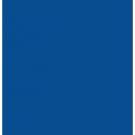
Отделочный инструмент
Гладилки
Отвесы
Пистолеты для монтажной пены и герметиков
Шпатели
Профессиональный инструмент
Прочий инструмент
Режущий инструмент
Резьбонарезной инструмент
Слесарный инструмент
Молотки
Напильники
Отвертки
Ящики для инструмента
Строительная химия
Герметики
Пена монтажная
Все для сада
Стремянки, лестницы
Тачки, колеса, камеры
Хозяйственные товары
Ветошь
Грузоподъемное оборудование
Тали
Тали ручные
Тали электрические
Стропы
Стропы текстильные