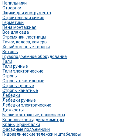
Напильники
Отвертки
Ящики для инструмента
Строительная химия
Герметики
Пена монтажная
Все для сада
Стремянки, лестницы
Тачки, колеса, камеры
Хозяйственные товары
Ветошь
Грузоподъемное оборудование
Тали
Тали ручные
Тали электрические
Стропы
Стропы текстильные
Стропы цепные
Стропы канатные
Лебедки
Лебедки ручные
Лебедки электрические
Домкраты
Блоки монтажные, полиспасты
Крановые весы, динамометры
Краны, кран-балки
Фасадные подъемники
Гидравлические тележки и штабелеры