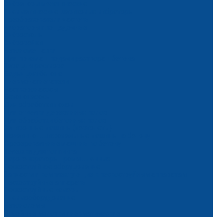
Вибраторы механические
Пневматические шариковые вибраторы
Преобразователи частоты
Вибраторы площадочные
Вибростолы
Виброрейки
Бетономешалки
Для приема и подачи раствора и бетона
Тара для раствора
Бадьи для бетона
Пневмонагнетатели
Растворонасосы
Бетононасосы
Для обработки полов
Для отделки деревянных полов
Для обработки бетонных полов
Затирочные машины (вертолеты)
Мозаично-шлифовальные машины по бетону
Фрезеровальные машины по бетону
Тележки для топпинга
Парогенераторы промышленные
Пескоструйное оборудование
Запчасти и комплектующие к пескоструйным аппаратам
Пескоструйные аппараты
Пескоструйные камеры
Пневмооборудование
Бетоноломы
Отбойные молотки пневматические