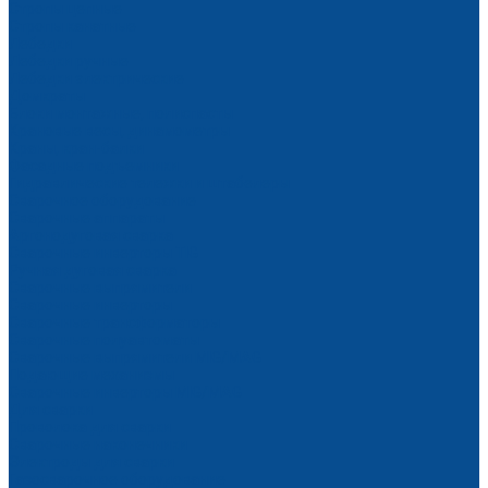
Стропы цепные
Стропы канатные
Лебедки
Лебедки ручные
Лебедки электрические
Домкраты
Блоки монтажные, полиспасты
Крановые весы, динамометры
Краны, кран-балки
Фасадные подъемники
Гидравлические тележки и штабелеры
Сварочное оборудование
Сварочные аппараты
Аргонодуговая сварка
Сварочные инверторы TIG
Ручная дуговая сварка
Сварочные выпрямители
Сварочные инверторы
Сварочные трансформаторы
Сварочные полуавтоматы
Сварочные выпрямители MIG/MAG
Подающие механизмы
Сварочные инверторы MIG/MAG
Для сварки
Проволока для сварки
Сварочные наконечники
Электроды для сварки
Газосварочное оборудование