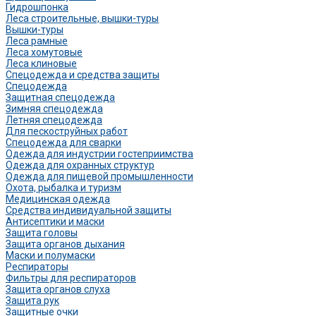
Гидрошпонка
Леса строительные, вышки-туры
Вышки-туры
Леса рамные
Леса хомутовые
Леса клиновые
Спецодежда и средства защиты
Спецодежда
Защитная спецодежда
Зимняя спецодежда
Летняя спецодежда
Для пескоструйных работ
Спецодежда для сварки
Одежда для индустрии гостеприимства
Одежда для охранных структур
Одежда для пищевой промышленности
Охота, рыбалка и туризм
Медицинская одежда
Средства индивидуальной защиты
Антисептики и маски
Защита головы
Защита органов дыхания
Маски и полумаски
Респираторы
Фильтры для респираторов
Защита органов слуха
Защита рук
Защитные очки