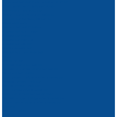
Автономные системы пожаротушения
Обустройство стройплощадки
Бытовки строительные
Туалетные и душевые кабины
Дорожные конусы, барьеры
Мусоросбросы
Расходные материалы
Алмазный инструмент
Алмазные диски
Алмазные сверла
Алмазные чашки
Фрезы алмазные
Маркеры строительные
Буры
Георешетка
Для затирочных машин
Запчасти для затирочных машин
Затирочные диски
Для пескоструйного оборудования
Рукава пескоструйные
Сопла пескоструйные
Для пневмооборудования
Пики для отбойных молотков
Запчасти для пневмооборудования
Для строительного оборудования
Крепеж
Болты и гайки
Гвозди