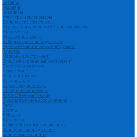
Сетевой
Геодезия
Нивелиры
Угломеры и уклономеры
Дальномеры лазерные
Измерители прочности бетона, пирометры
Курвиметры
Ручной инструмент
Наборы ручных инструментов
Ручной измерительный инструмент
Ножовки
Малярный инструмент
Специализированный инструмент
Строительная химия
Герметики
Пена монтажная
Все для сада
Стремянки, лестницы
Тачки, колеса, камеры
Хозяйственные товары
Грузоподъемное оборудование
Тали
Стропы
Лебедки
Домкраты
Блоки монтажные, полиспасты
Сварочное оборудование
Сварочные аппараты