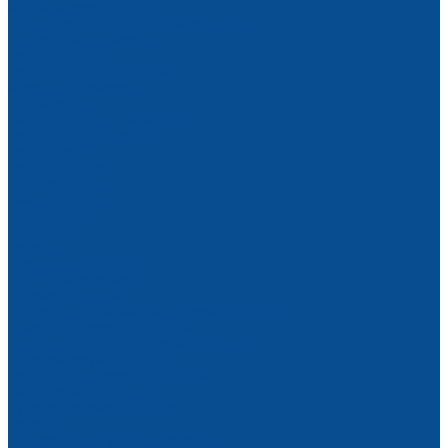
Медицинская одежда
Средства индивидуальной защиты
Антисептики и маски
Защита головы
Защита органов дыхания
Маски и полумаски
Респираторы
Фильтры для респираторов
Защита органов слуха
Защита рук
Защитные очки
Рабочая обувь
Зимняя обувь
Летняя обувь
Обувь ПВХ
Сапоги
Специальная обувь
Электроинструмент
Аккумуляторный
Болгарки и шлифмашины аккумуляторные
Гайковерты аккумуляторные
Дрели, шуруповерты аккумуляторные
Лобзики аккумуляторные
Перфораторы аккумуляторные
Пилы аккумуляторные
Рубанки аккумуляторные
Сетевой
Аксессуары и принадлежности