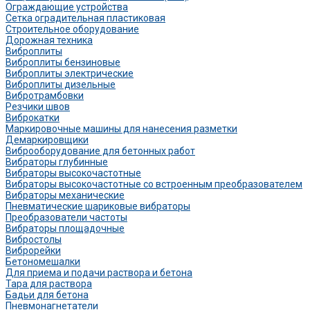
Ограждающие устройства
Сетка оградительная пластиковая
Строительное оборудование
Дорожная техника
Виброплиты
Виброплиты бензиновые
Виброплиты электрические
Виброплиты дизельные
Вибротрамбовки
Резчики швов
Виброкатки
Маркировочные машины для нанесения разметки
Демаркировщики
Виброоборудование для бетонных работ
Вибраторы глубинные
Вибраторы высокочастотные
Вибраторы высокочастотные со встроенным преобразователем
Вибраторы механические
Пневматические шариковые вибраторы
Преобразователи частоты
Вибраторы площадочные
Вибростолы
Виброрейки
Бетономешалки
Для приема и подачи раствора и бетона
Тара для раствора
Бадьи для бетона
Пневмонагнетатели