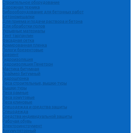
Строительное оборудование
Дорожная техника
Виброоборудование для бетонных работ
Бетономешалки
Для приема и подачи раствора и бетона
Для обработки полов
Укрывные материалы
Тент тарпаулин
Фасадная сетка
Армированная пленка
Пологи брезентовые
Брезент
Гидроизоляция
Гидроизоляция Пенетрон
Мастика битумная
Праймер битумный
Гидрошпонка
Леса строительные, вышки-туры
Вышки-туры
Леса рамные
Леса хомутовые
Леса клиновые
Спецодежда и средства защиты
Спецодежда
Средства индивидуальной защиты
Рабочая обувь
Электроинструмент
Аккумуляторный