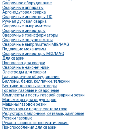
Сварочное оборудование
Сварочные аппараты
Аргонодуговая сварка
Сварочные инверторы TIG
Ручная дуговая сварка
Сварочные выпрямители
Сварочные инверторы
Сварочные трансформаторы
Сварочные полуавтоматы
Сварочные выпрямители MIG/MAG
Подающие механизмы
Сварочные инверторы MIG/MAG
Для сварки
Проволока для сварки
Сварочные наконечники
Электроды для сварки
Газосварочное оборудование
Баллоны, бачки, колпачки, тележки
Вентили, клапаны и затворы
Горелки газовые и сварочные
Комплекты и посты газовой сварки и резки
Манометры для редукторов
Машины газовой резки
Регуляторы и подогреватели газа
Редукторы баллонные, сетевые, рамповые
Резаки газовые
Рукава газовые и пневматические
Приспособления для сварки