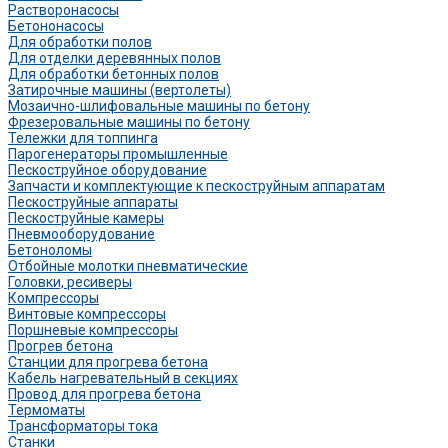
Растворонасосы
Бетононасосы
Для обработки полов
Для отделки деревянных полов
Для обработки бетонных полов
Затирочные машины (вертолеты)
Мозаично-шлифовальные машины по бетону
Фрезеровальные машины по бетону
Тележки для топпинга
Парогенераторы промышленные
Пескоструйное оборудование
Запчасти и комплектующие к пескоструйным аппаратам
Пескоструйные аппараты
Пескоструйные камеры
Пневмооборудование
Бетоноломы
Отбойные молотки пневматические
Головки, ресиверы
Компрессоры
Винтовые компрессоры
Поршневые компрессоры
Прогрев бетона
Станции для прогрева бетона
Кабель нагревательный в секциях
Провод для прогрева бетона
Термоматы
Трансформаторы тока
Станки