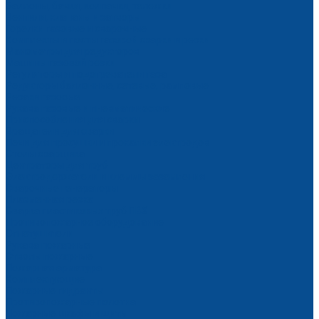
Баллоны, бачки, колпачки, тележки
Вентили, клапаны и затворы
Горелки газовые и сварочные
Комплекты и посты газовой сварки и резки
Манометры для редукторов
Машины газовой резки
Регуляторы и подогреватели газа
Редукторы баллонные, сетевые, рамповые
Резаки газовые
Рукава газовые и пневматические
Приспособления для сварки
Вращатели для сварки
Печи для просушки и прокалки электродов
Столы сварщика
Центраторы для труб
Электродержатели и клеммы заземления
Сварочные генераторы
Плазменная резка
Сварка пластиковых труб ПВХ
Противопожарное оборудование
Огнетушители
Рукава пожарные
Стволы пожарные
Пожарная арматура
Комплектующие
Пожарные гидранты
Противопожарные полотна
Пожарные шкафы и щиты