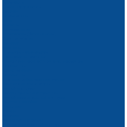
Гайковерты
Дрели, шуруповерты
Лобзики
Перфораторы
Пилы
Фрезеры
Шлифмашинки
Штроборезы (бороздоделы)
Электрорубанки
Геодезия
Нивелиры
Угломеры и уклономеры
Дальномеры лазерные
Измерители прочности бетона, пирометры
Курвиметры
Средства связи
Тахеометры
Штативы, рейки, комплектующие
Измерители температуры
Ручной инструмент
Наборы ручных инструментов
Ручной измерительный инструмент
Рулетки и линейки
Угольники
Уровни
Ножовки
Малярный инструмент
Специализированный инструмент