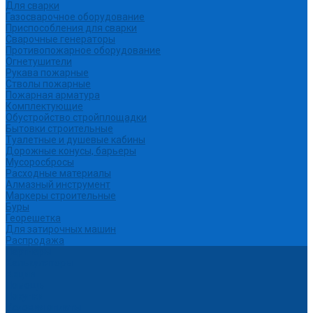
Для сварки
Газосварочное оборудование
Приспособления для сварки
Сварочные генераторы
Противопожарное оборудование
Огнетушители
Рукава пожарные
Стволы пожарные
Пожарная арматура
Комплектующие
Обустройство стройплощадки
Бытовки строительные
Туалетные и душевые кабины
Дорожные конусы, барьеры
Мусоросбросы
Расходные материалы
Алмазный инструмент
Маркеры строительные
Буры
Георешетка
Для затирочных машин
Распродажа
Партнеры
Калькуляторы
Акции
Помощь
Покупки
Условия оплаты