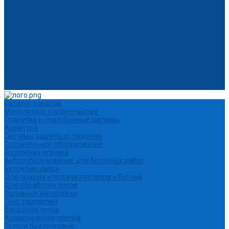
Бренды
Возврат и обмен
Компания
Новости
Статьи
Вакансии
Сотрудники
Политика конфиденциальности
Сертификаты
Продукция ГК Прайм на объектах
Контакты
Каталог товаров
Монолитное строительство
Опалубка и опалубочные системы
Арматура
Системы защиты от падения
Строительное оборудование
Дорожная техника
Виброоборудование для бетонных работ
Бетономешалки
Для приема и подачи раствора и бетона
Для обработки полов
Укрывные материалы
Тент тарпаулин
Фасадная сетка
Армированная пленка
Пологи брезентовые