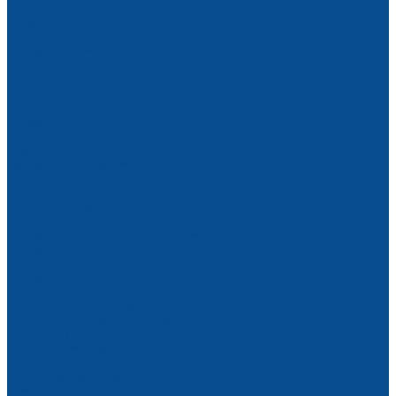
Условия доставки
Вопрос - ответ
Бренды
Возврат и обмен
Компания
Новости
Статьи
Вакансии
Сотрудники
Политика конфиденциальности
Сертификаты
Продукция ГК Прайм на объектах
Контакты
...
Каталог товаров
Монолитное строительство
Опалубка и опалубочные системы
Опалубка перекрытий
Крупнощитовая опалубка
Опалубка колонн
Балочно-ригельная опалубка
Мелкощитовая опалубка
Объемная опалубка перекрытий
Комплектующие к опалубке
Фанера ламинированная для опалубки
Подкосы
Фиксаторы арматуры
Замки