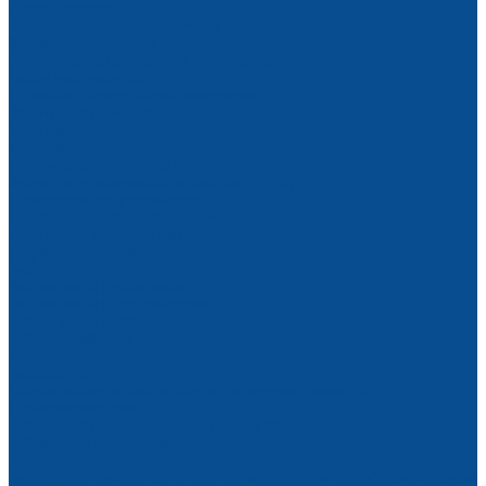
Анкер, шкворень
Винты стяжные для опалубки
Захваты монтажные
Стойки телескопические для опалубки
Гайки для опалубки
Стромбек (балка выравнивающая)
Зажимы пружинные
Эмульсол
Арматура
Системы защиты от падения
Защитно-улавливающие системы (ЗУС)
Ограждающие устройства
Сетка оградительная пластиковая
Строительное оборудование
Дорожная техника
Виброплиты
Виброплиты бензиновые
Виброплиты электрические
Виброплиты дизельные
Вибротрамбовки
Резчики швов
Виброкатки
Маркировочные машины для нанесения разметки
Демаркировщики
Виброоборудование для бетонных работ
Вибраторы глубинные
Вибраторы высокочастотные
Вибраторы высокочастотные со встроенным преобразователем