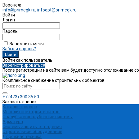
Воронеж
info@primegk.ru, infoopt@primegk.ru
Войти
Логин
Пароль
Запомнить меня
Забыли пароль?
Войти как пользователь
Зарегистрироваться
После регистрации на сайте вам будет доступно отслеживание с
Комплексное снабжение строительных объектов
+7 (473) 300 35 50
Заказать звонок
Каталог товаров
Монолитное строительство
Опалубка и опалубочные системы
Арматура
Системы защиты от падения
Строительное оборудование
Дорожная техника