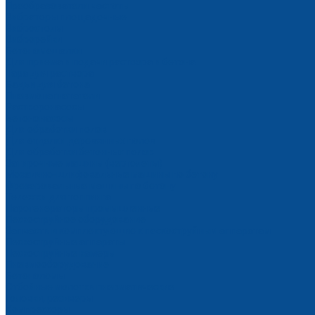
Преобразователи частоты
Вибраторы площадочные
Вибростолы
Виброрейки
Бетономешалки
Для приема и подачи раствора и бетона
Тара для раствора
Бадьи для бетона
Пневмонагнетатели
Растворонасосы
Бетононасосы
Для обработки полов
Для отделки деревянных полов
Для обработки бетонных полов
Затирочные машины (вертолеты)
Мозаично-шлифовальные машины по бетону
Фрезеровальные машины по бетону
Тележки для топпинга
Парогенераторы промышленные
Пескоструйное оборудование
Запчасти и комплектующие к пескоструйным аппаратам
Пескоструйные аппараты
Пескоструйные камеры
Пневмооборудование
Бетоноломы
Отбойные молотки пневматические
Головки, ресиверы
Компрессоры