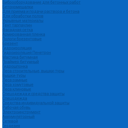
Виброоборудование для бетонных работ
Бетономешалки
Для приема и подачи раствора и бетона
Для обработки полов
Укрывные материалы
Тент тарпаулин
Фасадная сетка
Армированная пленка
Пологи брезентовые
Брезент
Гидроизоляция
Гидроизоляция Пенетрон
Мастика битумная
Праймер битумный
Гидрошпонка
Леса строительные, вышки-туры
Вышки-туры
Леса рамные
Леса хомутовые
Леса клиновые
Спецодежда и средства защиты
Спецодежда
Средства индивидуальной защиты
Рабочая обувь
Электроинструмент
Аккумуляторный
Сетевой
Геодезия