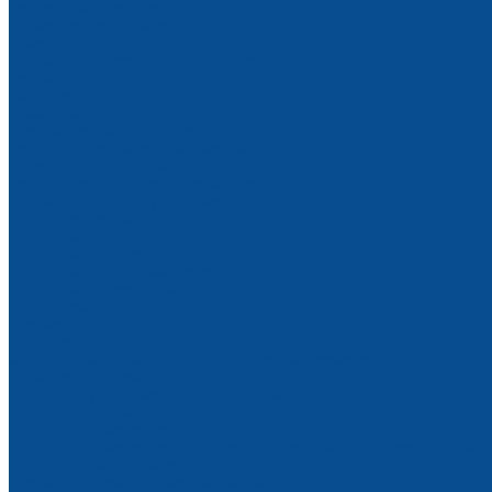
Захваты монтажные
Стойки телескопические для опалубки
Гайки для опалубки
Стромбек (балка выравнивающая)
Зажимы пружинные
Эмульсол
Арматура
Системы защиты от падения
Защитно-улавливающие системы (ЗУС)
Ограждающие устройства
Сетка оградительная пластиковая
Строительное оборудование
Дорожная техника
Виброплиты
Виброплиты бензиновые
Виброплиты электрические
Виброплиты дизельные
Вибротрамбовки
Резчики швов
Виброкатки
Маркировочные машины для нанесения разметки
Демаркировщики
Виброоборудование для бетонных работ
Вибраторы глубинные
Вибраторы высокочастотные
Вибраторы высокочастотные со встроенным преобразователем
Вибраторы механические
Пневматические шариковые вибраторы