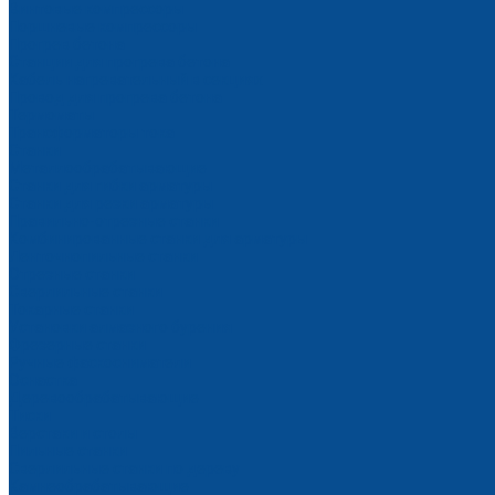
Винтовые компрессоры
Поршневые компрессоры
Прогрев бетона
Станции для прогрева бетона
Кабель нагревательный в секциях
Провод для прогрева бетона
Термоматы
Трансформаторы тока
Станки
Металлообрабатывающие
Станки для гибки арматуры
Станки для резки арматуры
Правильно-отрезные станки
Комбинированные станки для арматуры
Ленточнопильные станки
Отрезные станки
Сверлильные станки
Токарные станки
Установки алмазного бурения
Фрезерные станки
Ручные фаскосниматели
Оснастка
Деревообрабатывающие
Тиски
Верстаки и столы
Пильные станки
Сверлильные станки по дереву
Камнеобрабатывающие