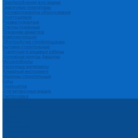
Приспособления для сварки
Сварочные генераторы
Противопожарное оборудование
Огнетушители
Рукава пожарные
Стволы пожарные
Пожарная арматура
Комплектующие
Обустройство стройплощадки
Бытовки строительные
Туалетные и душевые кабины
Дорожные конусы, барьеры
Мусоросбросы
Расходные материалы
Алмазный инструмент
Маркеры строительные
Буры
Георешетка
Для затирочных машин
Распродажа
Партнеры
Калькуляторы
Акции
Помощь
Покупки
Условия оплаты
Условия доставки
Вопрос - ответ