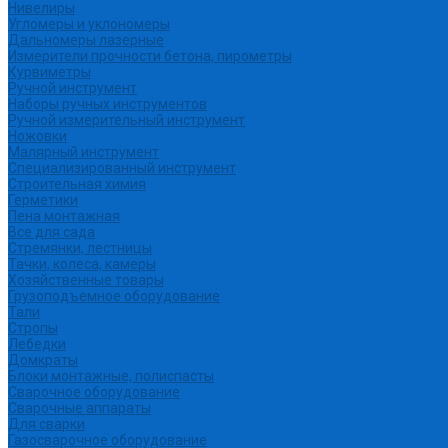
Нивелиры
Угломеры и уклономеры
Дальномеры лазерные
Измерители прочности бетона, пирометры
Курвиметры
Ручной инструмент
Наборы ручных инструментов
Ручной измерительный инструмент
Ножовки
Малярный инструмент
Специализированный инструмент
Строительная химия
Герметики
Пена монтажная
Все для сада
Стремянки, лестницы
Тачки, колеса, камеры
Хозяйственные товары
Грузоподъемное оборудование
Тали
Стропы
Лебедки
Домкраты
Блоки монтажные, полиспасты
Сварочное оборудование
Сварочные аппараты
Для сварки
Газосварочное оборудование