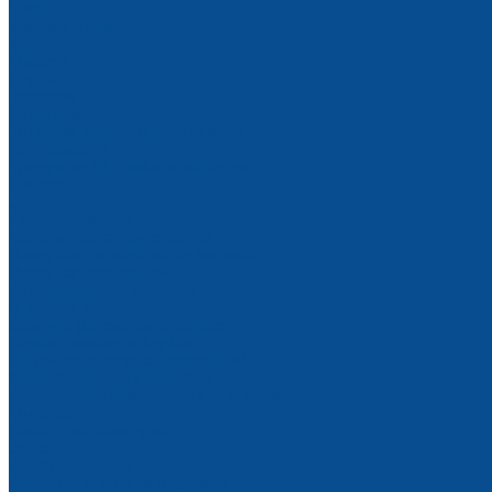
Бренды
Возврат и обмен
Компания
Новости
Статьи
Вакансии
Сотрудники
Политика конфиденциальности
Сертификаты
Продукция ГК Прайм на объектах
Контакты
...
Каталог товаров
Монолитное строительство
Опалубка и опалубочные системы
Опалубка перекрытий
Крупнощитовая опалубка
Опалубка колонн
Балочно-ригельная опалубка
Мелкощитовая опалубка
Объемная опалубка перекрытий
Комплектующие к опалубке
Фанера ламинированная для опалубки
Подкосы
Фиксаторы арматуры
Замки
Анкер, шкворень
Винты стяжные для опалубки