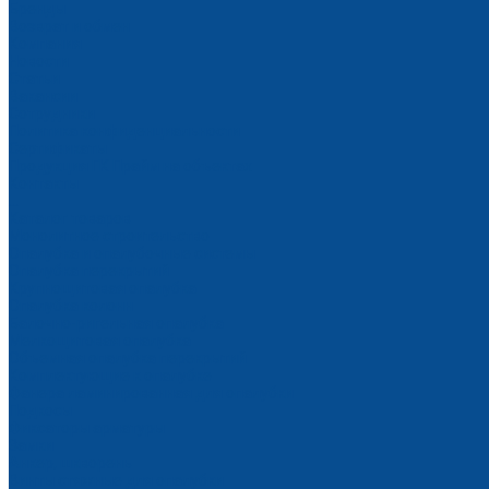
Бренды
Возврат и обмен
Компания
Новости
Статьи
Вакансии
Сотрудники
Политика конфиденциальности
Сертификаты
Продукция ГК Прайм на объектах
Контакты
...
Каталог товаров
Монолитное строительство
Опалубка и опалубочные системы
Опалубка перекрытий
Крупнощитовая опалубка
Опалубка колонн
Балочно-ригельная опалубка
Мелкощитовая опалубка
Объемная опалубка перекрытий
Комплектующие к опалубке
Фанера ламинированная для опалубки
Подкосы
Фиксаторы арматуры
Замки
Анкер, шкворень
Винты стяжные для опалубки