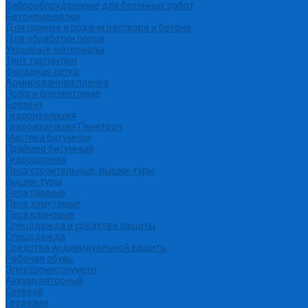
Виброоборудование для бетонных работ
Бетономешалки
Для приема и подачи раствора и бетона
Для обработки полов
Укрывные материалы
Тент тарпаулин
Фасадная сетка
Армированная пленка
Пологи брезентовые
Брезент
Гидроизоляция
Гидроизоляция Пенетрон
Мастика битумная
Праймер битумный
Гидрошпонка
Леса строительные, вышки-туры
Вышки-туры
Леса рамные
Леса хомутовые
Леса клиновые
Спецодежда и средства защиты
Спецодежда
Средства индивидуальной защиты
Рабочая обувь
Электроинструмент
Аккумуляторный
Сетевой
Геодезия