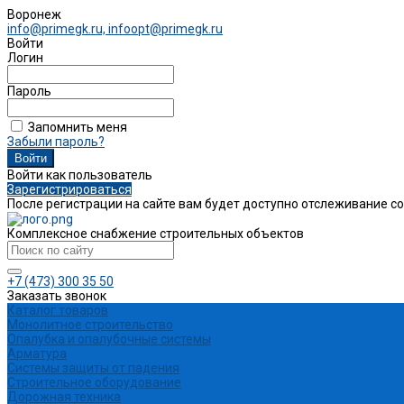
Воронеж
info@primegk.ru, infoopt@primegk.ru
Войти
Логин
Пароль
Запомнить меня
Забыли пароль?
Войти как пользователь
Зарегистрироваться
После регистрации на сайте вам будет доступно отслеживание с
Комплексное снабжение строительных объектов
+7 (473) 300 35 50
Заказать звонок
Каталог товаров
Монолитное строительство
Опалубка и опалубочные системы
Арматура
Системы защиты от падения
Строительное оборудование
Дорожная техника