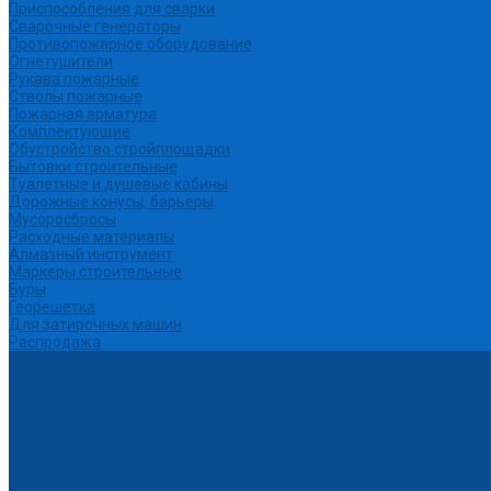
Приспособления для сварки
Сварочные генераторы
Противопожарное оборудование
Огнетушители
Рукава пожарные
Стволы пожарные
Пожарная арматура
Комплектующие
Обустройство стройплощадки
Бытовки строительные
Туалетные и душевые кабины
Дорожные конусы, барьеры
Мусоросбросы
Расходные материалы
Алмазный инструмент
Маркеры строительные
Буры
Георешетка
Для затирочных машин
Распродажа
Партнеры
Калькуляторы
Акции
Помощь
Покупки
Условия оплаты
Условия доставки
Вопрос - ответ