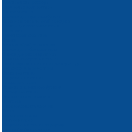
Винтовые компрессоры
Поршневые компрессоры
Прогрев бетона
Станции для прогрева бетона
Кабель нагревательный в секциях
Провод для прогрева бетона
Термоматы
Трансформаторы тока
Станки
Металлообрабатывающие
Станки для гибки арматуры
Станки для резки арматуры
Правильно-отрезные станки
Комбинированные станки для арматуры
Ленточнопильные станки
Отрезные станки
Сверлильные станки
Токарные станки
Установки алмазного бурения
Фрезерные станки
Ручные фаскосниматели
Оснастка
Деревообрабатывающие
Тиски
Верстаки и столы
Пильные станки
Сверлильные станки по дереву
Камнеобрабатывающие