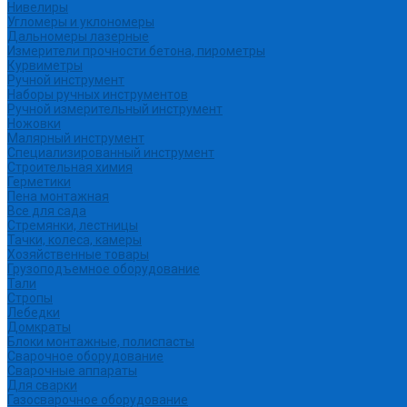
Нивелиры
Угломеры и уклономеры
Дальномеры лазерные
Измерители прочности бетона, пирометры
Курвиметры
Ручной инструмент
Наборы ручных инструментов
Ручной измерительный инструмент
Ножовки
Малярный инструмент
Специализированный инструмент
Строительная химия
Герметики
Пена монтажная
Все для сада
Стремянки, лестницы
Тачки, колеса, камеры
Хозяйственные товары
Грузоподъемное оборудование
Тали
Стропы
Лебедки
Домкраты
Блоки монтажные, полиспасты
Сварочное оборудование
Сварочные аппараты
Для сварки
Газосварочное оборудование