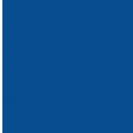
Преобразователи частоты
Вибраторы площадочные
Вибростолы
Виброрейки
Бетономешалки
Для приема и подачи раствора и бетона
Тара для раствора
Бадьи для бетона
Пневмонагнетатели
Растворонасосы
Бетононасосы
Для обработки полов
Для отделки деревянных полов
Для обработки бетонных полов
Затирочные машины (вертолеты)
Мозаично-шлифовальные машины по бетону
Фрезеровальные машины по бетону
Тележки для топпинга
Парогенераторы промышленные
Пескоструйное оборудование
Запчасти и комплектующие к пескоструйным аппаратам
Пескоструйные аппараты
Пескоструйные камеры
Пневмооборудование
Бетоноломы
Отбойные молотки пневматические
Головки, ресиверы
Компрессоры