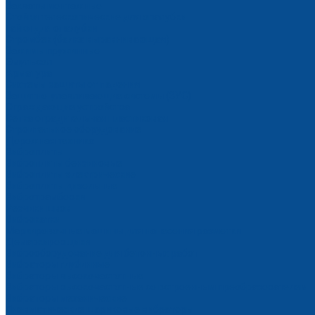
Захваты монтажные
Стойки телескопические для опалубки
Гайки для опалубки
Стромбек (балка выравнивающая)
Зажимы пружинные
Эмульсол
Арматура
Системы защиты от падения
Защитно-улавливающие системы (ЗУС)
Ограждающие устройства
Сетка оградительная пластиковая
Строительное оборудование
Дорожная техника
Виброплиты
Виброплиты бензиновые
Виброплиты электрические
Виброплиты дизельные
Вибротрамбовки
Резчики швов
Виброкатки
Маркировочные машины для нанесения разметки
Демаркировщики
Виброоборудование для бетонных работ
Вибраторы глубинные
Вибраторы высокочастотные
Вибраторы высокочастотные со встроенным преобразователем
Вибраторы механические
Пневматические шариковые вибраторы