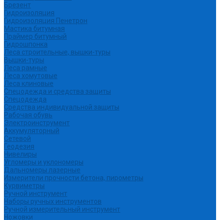
Брезент
Гидроизоляция
Гидроизоляция Пенетрон
Мастика битумная
Праймер битумный
Гидрошпонка
Леса строительные, вышки-туры
Вышки-туры
Леса рамные
Леса хомутовые
Леса клиновые
Спецодежда и средства защиты
Спецодежда
Средства индивидуальной защиты
Рабочая обувь
Электроинструмент
Аккумуляторный
Сетевой
Геодезия
Нивелиры
Угломеры и уклономеры
Дальномеры лазерные
Измерители прочности бетона, пирометры
Курвиметры
Ручной инструмент
Наборы ручных инструментов
Ручной измерительный инструмент
Ножовки