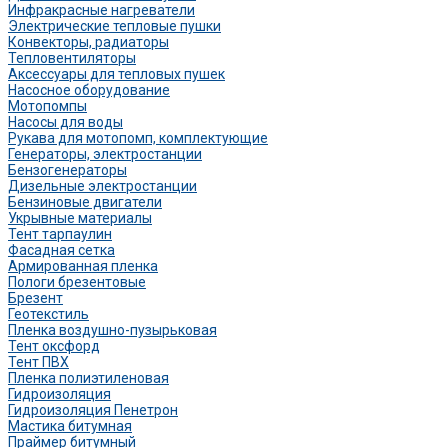
Инфракрасные нагреватели
Электрические тепловые пушки
Конвекторы, радиаторы
Тепловентиляторы
Аксессуары для тепловых пушек
Насосное оборудование
Мотопомпы
Насосы для воды
Рукава для мотопомп, комплектующие
Генераторы, электростанции
Бензогенераторы
Дизельные электростанции
Бензиновые двигатели
Укрывные материалы
Тент тарпаулин
Фасадная сетка
Армированная пленка
Пологи брезентовые
Брезент
Геотекстиль
Пленка воздушно-пузырьковая
Тент оксфорд
Тент ПВХ
Пленка полиэтиленовая
Гидроизоляция
Гидроизоляция Пенетрон
Мастика битумная
Праймер битумный