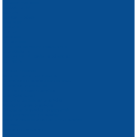
Условия доставки
Вопрос - ответ
Бренды
Возврат и обмен
Компания
Новости
Статьи
Вакансии
Сотрудники
Политика конфиденциальности
Сертификаты
Продукция ГК Прайм на объектах
Контакты
...
Каталог товаров
Монолитное строительство
Опалубка и опалубочные системы
Опалубка перекрытий
Крупнощитовая опалубка
Опалубка колонн
Балочно-ригельная опалубка
Мелкощитовая опалубка
Объемная опалубка перекрытий
Комплектующие к опалубке
Фанера ламинированная для опалубки
Подкосы
Фиксаторы арматуры
Замки