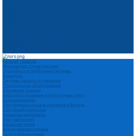
Бренды
Возврат и обмен
Компания
Новости
Статьи
Вакансии
Сотрудники
Политика конфиденциальности
Сертификаты
Продукция ГК Прайм на объектах
Контакты
Каталог товаров
Монолитное строительство
Опалубка и опалубочные системы
Арматура
Системы защиты от падения
Строительное оборудование
Дорожная техника
Виброоборудование для бетонных работ
Бетономешалки
Для приема и подачи раствора и бетона
Для обработки полов
Укрывные материалы
Тент тарпаулин
Фасадная сетка
Армированная пленка
Пологи брезентовые