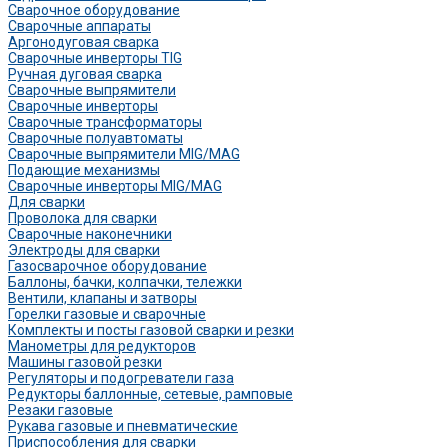
Сварочное оборудование
Сварочные аппараты
Аргонодуговая сварка
Сварочные инверторы TIG
Ручная дуговая сварка
Сварочные выпрямители
Сварочные инверторы
Сварочные трансформаторы
Сварочные полуавтоматы
Сварочные выпрямители MIG/MAG
Подающие механизмы
Сварочные инверторы MIG/MAG
Для сварки
Проволока для сварки
Сварочные наконечники
Электроды для сварки
Газосварочное оборудование
Баллоны, бачки, колпачки, тележки
Вентили, клапаны и затворы
Горелки газовые и сварочные
Комплекты и посты газовой сварки и резки
Манометры для редукторов
Машины газовой резки
Регуляторы и подогреватели газа
Редукторы баллонные, сетевые, рамповые
Резаки газовые
Рукава газовые и пневматические
Приспособления для сварки