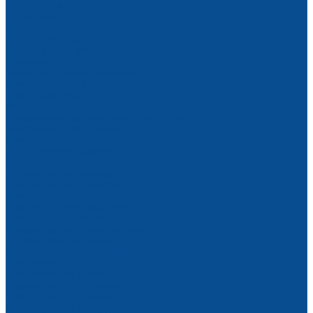
Стропы цепные
Стропы канатные
Лебедки
Лебедки ручные
Лебедки электрические
Домкраты
Блоки монтажные, полиспасты
Крановые весы, динамометры
Краны, кран-балки
Фасадные подъемники
Гидравлические тележки и штабелеры
Сварочное оборудование
Сварочные аппараты
Аргонодуговая сварка
Сварочные инверторы TIG
Ручная дуговая сварка
Сварочные выпрямители
Сварочные инверторы
Сварочные трансформаторы
Сварочные полуавтоматы
Сварочные выпрямители MIG/MAG
Подающие механизмы
Сварочные инверторы MIG/MAG
Для сварки
Проволока для сварки
Сварочные наконечники
Электроды для сварки
Газосварочное оборудование