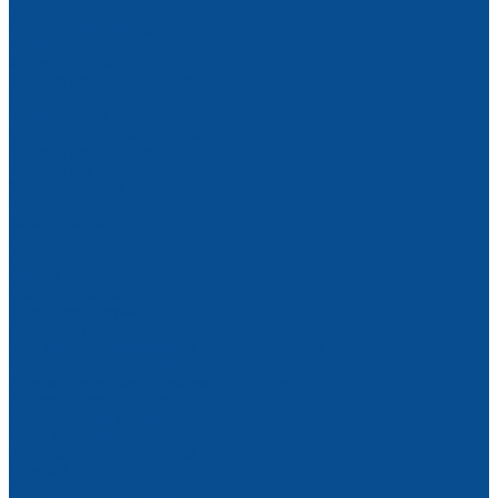
Медицинская одежда
Средства индивидуальной защиты
Антисептики и маски
Защита головы
Защита органов дыхания
Маски и полумаски
Респираторы
Фильтры для респираторов
Защита органов слуха
Защита рук
Защитные очки
Рабочая обувь
Зимняя обувь
Летняя обувь
Обувь ПВХ
Сапоги
Специальная обувь
Электроинструмент
Аккумуляторный
Болгарки и шлифмашины аккумуляторные
Гайковерты аккумуляторные
Дрели, шуруповерты аккумуляторные
Лобзики аккумуляторные
Перфораторы аккумуляторные
Пилы аккумуляторные
Рубанки аккумуляторные
Сетевой
Аксессуары и принадлежности