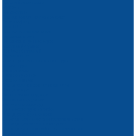
Пологи брезентовые
Брезент
Геотекстиль
Пленка воздушно-пузырьковая
Тент оксфорд
Тент ПВХ
Пленка полиэтиленовая
Гидроизоляция
Гидроизоляция Пенетрон
Мастика битумная
Праймер битумный
Гидрошпонка
Леса строительные, вышки-туры
Вышки-туры
Леса рамные
Леса хомутовые
Леса клиновые
Спецодежда и средства защиты
Спецодежда
Защитная спецодежда
Зимняя спецодежда
Летняя спецодежда
Для пескоструйных работ
Спецодежда для сварки
Одежда для индустрии гостеприимства
Одежда для охранных структур
Одежда для пищевой промышленности
Охота, рыбалка и туризм