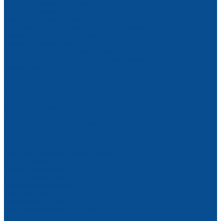
Баллоны, бачки, колпачки, тележки
Вентили, клапаны и затворы
Горелки газовые и сварочные
Комплекты и посты газовой сварки и резки
Манометры для редукторов
Машины газовой резки
Регуляторы и подогреватели газа
Редукторы баллонные, сетевые, рамповые
Резаки газовые
Рукава газовые и пневматические
Приспособления для сварки
Вращатели для сварки
Печи для просушки и прокалки электродов
Столы сварщика
Центраторы для труб
Электродержатели и клеммы заземления
Сварочные генераторы
Плазменная резка
Сварка пластиковых труб ПВХ
Противопожарное оборудование
Огнетушители
Рукава пожарные
Стволы пожарные
Пожарная арматура
Комплектующие
Пожарные гидранты
Противопожарные полотна
Пожарные шкафы и щиты