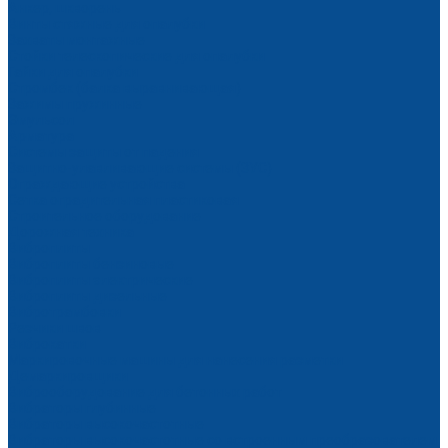
Анкер, шкворень
Винты стяжные для опалубки
Захваты монтажные
Стойки телескопические для опалубки
Гайки для опалубки
Стромбек (балка выравнивающая)
Зажимы пружинные
Эмульсол
Арматура
Системы защиты от падения
Защитно-улавливающие системы (ЗУС)
Ограждающие устройства
Сетка оградительная пластиковая
Строительное оборудование
Дорожная техника
Виброплиты
Виброплиты бензиновые
Виброплиты электрические
Виброплиты дизельные
Вибротрамбовки
Резчики швов
Виброкатки
Маркировочные машины для нанесения разметки
Демаркировщики
Виброоборудование для бетонных работ
Вибраторы глубинные
Вибраторы высокочастотные
Вибраторы высокочастотные со встроенным преобразователем