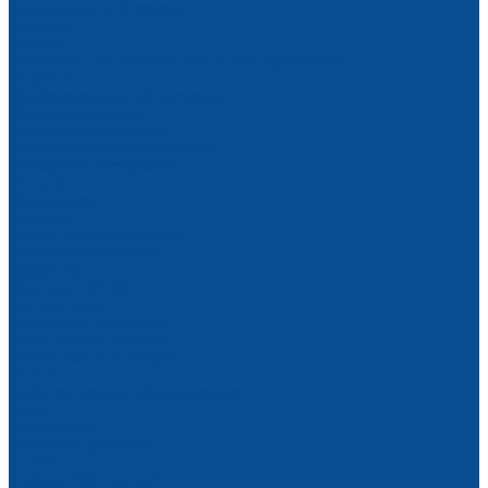
Отделочный инструмент
Гладилки
Отвесы
Пистолеты для монтажной пены и герметиков
Шпатели
Профессиональный инструмент
Прочий инструмент
Режущий инструмент
Резьбонарезной инструмент
Слесарный инструмент
Молотки
Напильники
Отвертки
Ящики для инструмента
Строительная химия
Герметики
Пена монтажная
Все для сада
Стремянки, лестницы
Тачки, колеса, камеры
Хозяйственные товары
Ветошь
Грузоподъемное оборудование
Тали
Тали ручные
Тали электрические
Стропы
Стропы текстильные