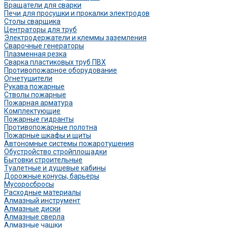
Вращатели для сварки
Печи для просушки и прокалки электродов
Столы сварщика
Центраторы для труб
Электродержатели и клеммы заземления
Сварочные генераторы
Плазменная резка
Сварка пластиковых труб ПВХ
Противопожарное оборудование
Огнетушители
Рукава пожарные
Стволы пожарные
Пожарная арматура
Комплектующие
Пожарные гидранты
Противопожарные полотна
Пожарные шкафы и щиты
Автономные системы пожаротушения
Обустройство стройплощадки
Бытовки строительные
Туалетные и душевые кабины
Дорожные конусы, барьеры
Мусоросбросы
Расходные материалы
Алмазный инструмент
Алмазные диски
Алмазные сверла
Алмазные чашки