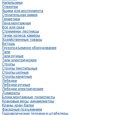
Напильники
Отвертки
Ящики для инструмента
Строительная химия
Герметики
Пена монтажная
Все для сада
Стремянки, лестницы
Тачки, колеса, камеры
Хозяйственные товары
Ветошь
Грузоподъемное оборудование
Тали
Тали ручные
Тали электрические
Стропы
Стропы текстильные
Стропы цепные
Стропы канатные
Лебедки
Лебедки ручные
Лебедки электрические
Домкраты
Блоки монтажные, полиспасты
Крановые весы, динамометры
Краны, кран-балки
Фасадные подъемники
Гидравлические тележки и штабелеры