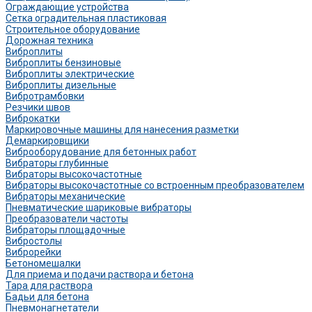
Ограждающие устройства
Сетка оградительная пластиковая
Строительное оборудование
Дорожная техника
Виброплиты
Виброплиты бензиновые
Виброплиты электрические
Виброплиты дизельные
Вибротрамбовки
Резчики швов
Виброкатки
Маркировочные машины для нанесения разметки
Демаркировщики
Виброоборудование для бетонных работ
Вибраторы глубинные
Вибраторы высокочастотные
Вибраторы высокочастотные со встроенным преобразователем
Вибраторы механические
Пневматические шариковые вибраторы
Преобразователи частоты
Вибраторы площадочные
Вибростолы
Виброрейки
Бетономешалки
Для приема и подачи раствора и бетона
Тара для раствора
Бадьи для бетона
Пневмонагнетатели