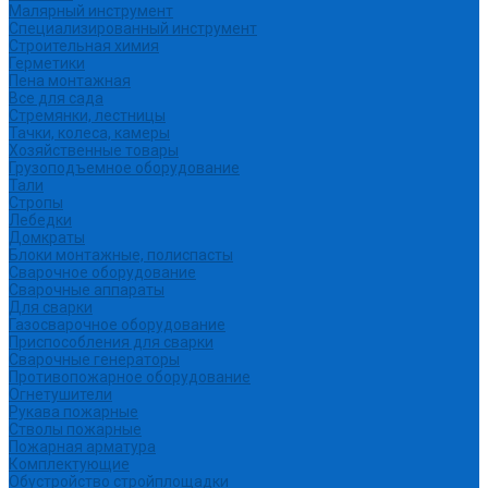
Малярный инструмент
Специализированный инструмент
Строительная химия
Герметики
Пена монтажная
Все для сада
Стремянки, лестницы
Тачки, колеса, камеры
Хозяйственные товары
Грузоподъемное оборудование
Тали
Стропы
Лебедки
Домкраты
Блоки монтажные, полиспасты
Сварочное оборудование
Сварочные аппараты
Для сварки
Газосварочное оборудование
Приспособления для сварки
Сварочные генераторы
Противопожарное оборудование
Огнетушители
Рукава пожарные
Стволы пожарные
Пожарная арматура
Комплектующие
Обустройство стройплощадки