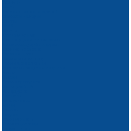
Заклепки
Ленты
Наборы крепежных изделий
Саморезы и шурупы
Хомуты
Шайбы
Шурупы
Круги зачистные
Круги торцевые лепестковые
Металлорежущий инструмент
Корончатые сверла
Отрезные диски
Шарошки по металлу
Промышленная химия
Антикоры и защитные покрытия
Масла
Смазки
Сетка штукатурная
Щетки для УШМ
Распродажа
Партнеры
Калькуляторы
Акции
Помощь
Покупки
Условия оплаты
Условия доставки
Вопрос - ответ