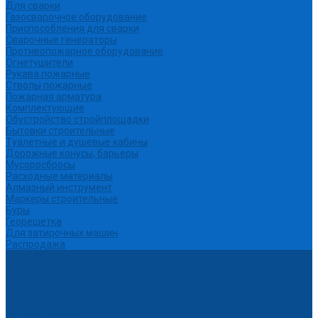
Для сварки
Газосварочное оборудование
Приспособления для сварки
Сварочные генераторы
Противопожарное оборудование
Огнетушители
Рукава пожарные
Стволы пожарные
Пожарная арматура
Комплектующие
Обустройство стройплощадки
Бытовки строительные
Туалетные и душевые кабины
Дорожные конусы, барьеры
Мусоросбросы
Расходные материалы
Алмазный инструмент
Маркеры строительные
Буры
Георешетка
Для затирочных машин
Распродажа
Партнеры
Калькуляторы
Акции
Помощь
Покупки
Условия оплаты