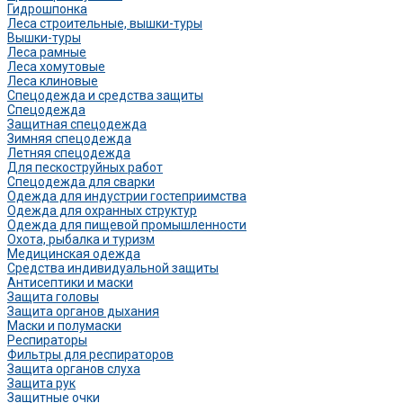
Гидрошпонка
Леса строительные, вышки-туры
Вышки-туры
Леса рамные
Леса хомутовые
Леса клиновые
Спецодежда и средства защиты
Спецодежда
Защитная спецодежда
Зимняя спецодежда
Летняя спецодежда
Для пескоструйных работ
Спецодежда для сварки
Одежда для индустрии гостеприимства
Одежда для охранных структур
Одежда для пищевой промышленности
Охота, рыбалка и туризм
Медицинская одежда
Средства индивидуальной защиты
Антисептики и маски
Защита головы
Защита органов дыхания
Маски и полумаски
Респираторы
Фильтры для респираторов
Защита органов слуха
Защита рук
Защитные очки