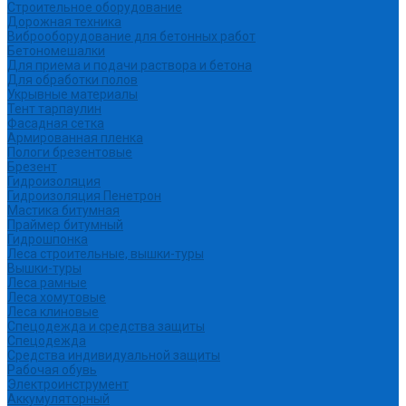
Строительное оборудование
Дорожная техника
Виброоборудование для бетонных работ
Бетономешалки
Для приема и подачи раствора и бетона
Для обработки полов
Укрывные материалы
Тент тарпаулин
Фасадная сетка
Армированная пленка
Пологи брезентовые
Брезент
Гидроизоляция
Гидроизоляция Пенетрон
Мастика битумная
Праймер битумный
Гидрошпонка
Леса строительные, вышки-туры
Вышки-туры
Леса рамные
Леса хомутовые
Леса клиновые
Спецодежда и средства защиты
Спецодежда
Средства индивидуальной защиты
Рабочая обувь
Электроинструмент
Аккумуляторный