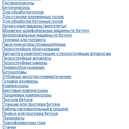
Растворонасосы
Бетононасосы
Для обработки полов
Для отделки деревянных полов
Для обработки бетонных полов
Затирочные машины (вертолеты)
Мозаично-шлифовальные машины по бетону
Фрезеровальные машины по бетону
Тележки для топпинга
Парогенераторы промышленные
Пескоструйное оборудование
Запчасти и комплектующие к пескоструйным аппаратам
Пескоструйные аппараты
Пескоструйные камеры
Пневмооборудование
Бетоноломы
Отбойные молотки пневматические
Головки, ресиверы
Компрессоры
Винтовые компрессоры
Поршневые компрессоры
Прогрев бетона
Станции для прогрева бетона
Кабель нагревательный в секциях
Провод для прогрева бетона
Термоматы
Трансформаторы тока
Станки