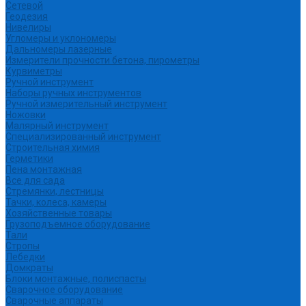
Сетевой
Геодезия
Нивелиры
Угломеры и уклономеры
Дальномеры лазерные
Измерители прочности бетона, пирометры
Курвиметры
Ручной инструмент
Наборы ручных инструментов
Ручной измерительный инструмент
Ножовки
Малярный инструмент
Специализированный инструмент
Строительная химия
Герметики
Пена монтажная
Все для сада
Стремянки, лестницы
Тачки, колеса, камеры
Хозяйственные товары
Грузоподъемное оборудование
Тали
Стропы
Лебедки
Домкраты
Блоки монтажные, полиспасты
Сварочное оборудование
Сварочные аппараты