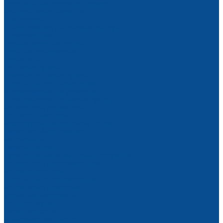
Сверлильные станки по дереву
Камнеобрабатывающие
Плиткорезы
Оборудование для обработки труб
Опрессовщики
Резьбонарезные станки
Трубные торцеватели
Трубогибы
Тепловые пушки
Газовые тепловые пушки
Дизельные тепловые пушки
Инфракрасные нагреватели
Электрические тепловые пушки
Конвекторы, радиаторы
Тепловентиляторы
Аксессуары для тепловых пушек
Насосное оборудование
Мотопомпы
Насосы для воды
Рукава для мотопомп, комплектующие
Генераторы, электростанции
Бензогенераторы
Дизельные электростанции
Бензиновые двигатели
Укрывные материалы
Тент тарпаулин
Фасадная сетка
Армированная пленка