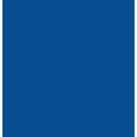
Автономные системы пожаротушения
Обустройство стройплощадки
Бытовки строительные
Туалетные и душевые кабины
Дорожные конусы, барьеры
Мусоросбросы
Расходные материалы
Алмазный инструмент
Алмазные диски
Алмазные сверла
Алмазные чашки
Фрезы алмазные
Маркеры строительные
Буры
Георешетка
Для затирочных машин
Запчасти для затирочных машин
Затирочные диски
Для пескоструйного оборудования
Рукава пескоструйные
Сопла пескоструйные
Для пневмооборудования
Пики для отбойных молотков
Запчасти для пневмооборудования
Для строительного оборудования
Крепеж
Болты и гайки
Гвозди