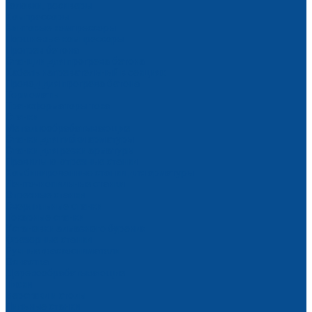
Головки, ресиверы
Компрессоры
Винтовые компрессоры
Поршневые компрессоры
Прогрев бетона
Станции для прогрева бетона
Кабель нагревательный в секциях
Провод для прогрева бетона
Термоматы
Трансформаторы тока
Станки
Металлообрабатывающие
Станки для гибки арматуры
Станки для резки арматуры
Правильно-отрезные станки
Комбинированные станки для арматуры
Ленточнопильные станки
Отрезные станки
Сверлильные станки
Токарные станки
Установки алмазного бурения
Фрезерные станки
Ручные фаскосниматели
Оснастка
Деревообрабатывающие
Тиски
Верстаки и столы
Пильные станки