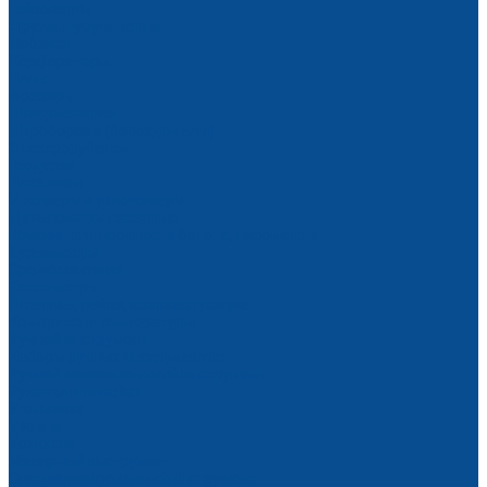
Гайковерты
Дрели, шуруповерты
Лобзики
Перфораторы
Пилы
Фрезеры
Шлифмашинки
Штроборезы (бороздоделы)
Электрорубанки
Геодезия
Нивелиры
Угломеры и уклономеры
Дальномеры лазерные
Измерители прочности бетона, пирометры
Курвиметры
Средства связи
Тахеометры
Штативы, рейки, комплектующие
Измерители температуры
Ручной инструмент
Наборы ручных инструментов
Ручной измерительный инструмент
Рулетки и линейки
Угольники
Уровни
Ножовки
Малярный инструмент
Специализированный инструмент