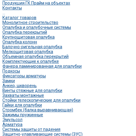
Продукция ГК Прайм на объектах
Контакты
...
Каталог товаров
Монолитное строительство
Опалубка и опалубочные системы
Опалубка перекрытий
Крупнощитовая опалубка
Опалубка колонн
Балочно-ригельная опалубка
Мелкощитовая опалубка
Объемная опалубка перекрытий
Комплектующие к опалубке
Фанера ламинированная для опалубки
Подкосы
Фиксаторы арматуры
Замки
Анкер, шкворень
Винты стяжные для опалубки
Захваты монтажные
Стойки телескопические для опалубки
Гайки для опалубки
Стромбек (балка выравнивающая)
Зажимы пружинные
Эмульсол
Арматура
Системы защиты от падения
Защитно-улавливающие системы (ЗУС)