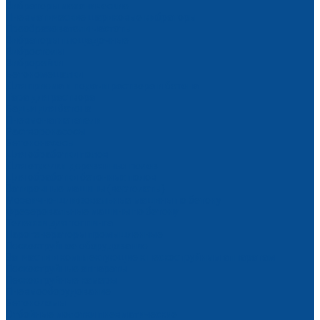
Вибраторы механические
Пневматические шариковые вибраторы
Преобразователи частоты
Вибраторы площадочные
Вибростолы
Виброрейки
Бетономешалки
Для приема и подачи раствора и бетона
Тара для раствора
Бадьи для бетона
Пневмонагнетатели
Растворонасосы
Бетононасосы
Для обработки полов
Для отделки деревянных полов
Для обработки бетонных полов
Затирочные машины (вертолеты)
Мозаично-шлифовальные машины по бетону
Фрезеровальные машины по бетону
Тележки для топпинга
Парогенераторы промышленные
Пескоструйное оборудование
Запчасти и комплектующие к пескоструйным аппаратам
Пескоструйные аппараты
Пескоструйные камеры
Пневмооборудование
Бетоноломы
Отбойные молотки пневматические