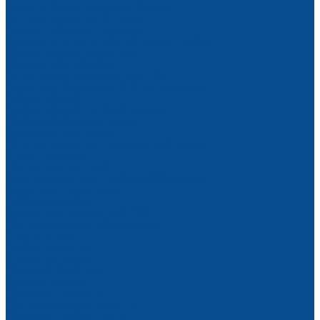
Баллоны, бачки, колпачки, тележки
Вентили, клапаны и затворы
Горелки газовые и сварочные
Комплекты и посты газовой сварки и резки
Манометры для редукторов
Машины газовой резки
Регуляторы и подогреватели газа
Редукторы баллонные, сетевые, рамповые
Резаки газовые
Рукава газовые и пневматические
Приспособления для сварки
Вращатели для сварки
Печи для просушки и прокалки электродов
Столы сварщика
Центраторы для труб
Электродержатели и клеммы заземления
Сварочные генераторы
Плазменная резка
Сварка пластиковых труб ПВХ
Противопожарное оборудование
Огнетушители
Рукава пожарные
Стволы пожарные
Пожарная арматура
Комплектующие
Пожарные гидранты
Противопожарные полотна
Пожарные шкафы и щиты