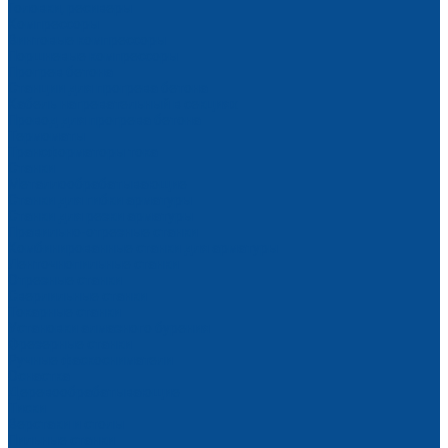
Головки, ресиверы
Компрессоры
Винтовые компрессоры
Поршневые компрессоры
Прогрев бетона
Станции для прогрева бетона
Кабель нагревательный в секциях
Провод для прогрева бетона
Термоматы
Трансформаторы тока
Станки
Металлообрабатывающие
Станки для гибки арматуры
Станки для резки арматуры
Правильно-отрезные станки
Комбинированные станки для арматуры
Ленточнопильные станки
Отрезные станки
Сверлильные станки
Токарные станки
Установки алмазного бурения
Фрезерные станки
Ручные фаскосниматели
Оснастка
Деревообрабатывающие
Тиски
Верстаки и столы
Пильные станки