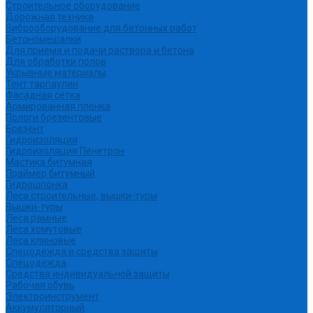
Строительное оборудование
Дорожная техника
Виброоборудование для бетонных работ
Бетономешалки
Для приема и подачи раствора и бетона
Для обработки полов
Укрывные материалы
Тент тарпаулин
Фасадная сетка
Армированная пленка
Пологи брезентовые
Брезент
Гидроизоляция
Гидроизоляция Пенетрон
Мастика битумная
Праймер битумный
Гидрошпонка
Леса строительные, вышки-туры
Вышки-туры
Леса рамные
Леса хомутовые
Леса клиновые
Спецодежда и средства защиты
Спецодежда
Средства индивидуальной защиты
Рабочая обувь
Электроинструмент
Аккумуляторный