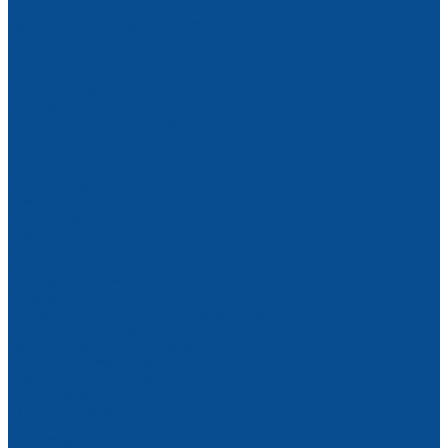
Медицинская одежда
Средства индивидуальной защиты
Антисептики и маски
Защита головы
Защита органов дыхания
Маски и полумаски
Респираторы
Фильтры для респираторов
Защита органов слуха
Защита рук
Защитные очки
Рабочая обувь
Зимняя обувь
Летняя обувь
Обувь ПВХ
Сапоги
Специальная обувь
Электроинструмент
Аккумуляторный
Болгарки и шлифмашины аккумуляторные
Гайковерты аккумуляторные
Дрели, шуруповерты аккумуляторные
Лобзики аккумуляторные
Перфораторы аккумуляторные
Пилы аккумуляторные
Рубанки аккумуляторные
Сетевой
Аксессуары и принадлежности