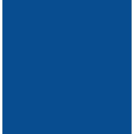
Заклепки
Ленты
Наборы крепежных изделий
Саморезы и шурупы
Хомуты
Шайбы
Шурупы
Круги зачистные
Круги торцевые лепестковые
Металлорежущий инструмент
Корончатые сверла
Отрезные диски
Шарошки по металлу
Промышленная химия
Антикоры и защитные покрытия
Масла
Смазки
Сетка штукатурная
Щетки для УШМ
Распродажа
Партнеры
Калькуляторы
Акции
Помощь
Покупки
Условия оплаты
Условия доставки
Вопрос - ответ