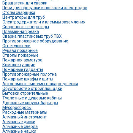
Вращатели для сварки
Печи для просушки и прокалки электродов
Столы сварщика
Центраторы для труб
Электродержатели и клеммы заземления
Сварочные генераторы
Плазменная резка
Сварка пластиковых труб ПВХ
Противопожарное оборудование
Огнетушители
Рукава пожарные
Стволы пожарные
Пожарная арматура
Комплектующие
Пожарные гидранты
Противопожарные полотна
Пожарные шкафы и щиты
Автономные системы пожаротушения
Обустройство стройплощадки
Бытовки строительные
Туалетные и душевые кабины
Дорожные конусы, барьеры
Мусоросбросы
Расходные материалы
Алмазный инструмент
Алмазные диски
Алмазные сверла
Алмазные чашки