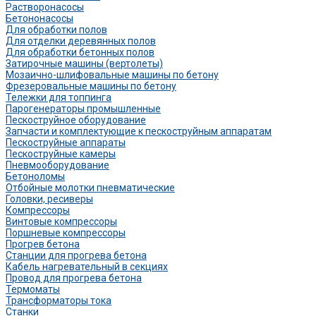
Растворонасосы
Бетононасосы
Для обработки полов
Для отделки деревянных полов
Для обработки бетонных полов
Затирочные машины (вертолеты)
Мозаично-шлифовальные машины по бетону
Фрезеровальные машины по бетону
Тележки для топпинга
Парогенераторы промышленные
Пескоструйное оборудование
Запчасти и комплектующие к пескоструйным аппаратам
Пескоструйные аппараты
Пескоструйные камеры
Пневмооборудование
Бетоноломы
Отбойные молотки пневматические
Головки, ресиверы
Компрессоры
Винтовые компрессоры
Поршневые компрессоры
Прогрев бетона
Станции для прогрева бетона
Кабель нагревательный в секциях
Провод для прогрева бетона
Термоматы
Трансформаторы тока
Станки