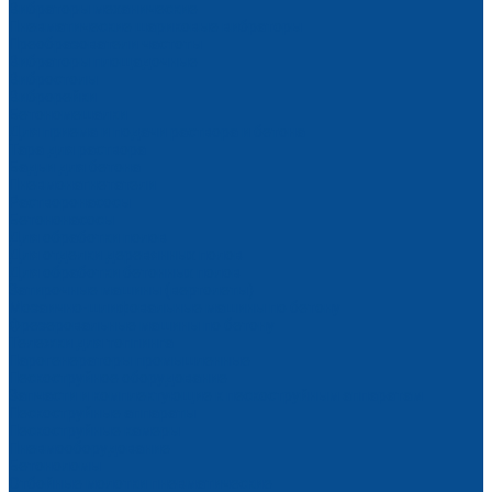
Вибраторы механические
Пневматические шариковые вибраторы
Преобразователи частоты
Вибраторы площадочные
Вибростолы
Виброрейки
Бетономешалки
Для приема и подачи раствора и бетона
Тара для раствора
Бадьи для бетона
Пневмонагнетатели
Растворонасосы
Бетононасосы
Для обработки полов
Для отделки деревянных полов
Для обработки бетонных полов
Затирочные машины (вертолеты)
Мозаично-шлифовальные машины по бетону
Фрезеровальные машины по бетону
Тележки для топпинга
Парогенераторы промышленные
Пескоструйное оборудование
Запчасти и комплектующие к пескоструйным аппаратам
Пескоструйные аппараты
Пескоструйные камеры
Пневмооборудование
Бетоноломы
Отбойные молотки пневматические