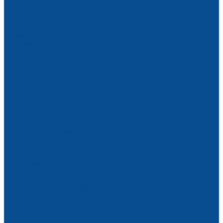
Автономные системы пожаротушения
Обустройство стройплощадки
Бытовки строительные
Туалетные и душевые кабины
Дорожные конусы, барьеры
Мусоросбросы
Расходные материалы
Алмазный инструмент
Алмазные диски
Алмазные сверла
Алмазные чашки
Фрезы алмазные
Маркеры строительные
Буры
Георешетка
Для затирочных машин
Запчасти для затирочных машин
Затирочные диски
Для пескоструйного оборудования
Рукава пескоструйные
Сопла пескоструйные
Для пневмооборудования
Пики для отбойных молотков
Запчасти для пневмооборудования
Для строительного оборудования
Крепеж
Болты и гайки
Гвозди