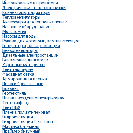
Инфракрасные нагреватели
Электрические тепловые пушки
Конвекторы, радиаторы
Тепловентиляторы
Аксессуары для тепловых пушек
Насосное оборудование
Мотопомпы
Насосы для воды
Рукава для мотопомп, комплектующие
Генераторы, электростанции
Бензогенераторы
Дизельные электростанции
Бензиновые двигатели
Укрывные материалы
Тент тарпаулин
Фасадная сетка
Армированная пленка
Пологи брезентовые
Брезент
Геотекстиль
Пленка воздушно-пузырьковая
Тент оксфорд
Тент ПВХ
Пленка полиэтиленовая
Гидроизоляция
Гидроизоляция Пенетрон
Мастика битумная
Праймер битумный