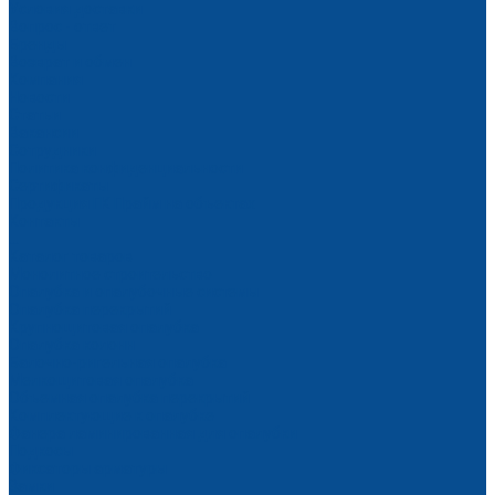
Условия доставки
Вопрос - ответ
Бренды
Возврат и обмен
Компания
Новости
Статьи
Вакансии
Сотрудники
Политика конфиденциальности
Сертификаты
Продукция ГК Прайм на объектах
Контакты
...
Каталог товаров
Монолитное строительство
Опалубка и опалубочные системы
Опалубка перекрытий
Крупнощитовая опалубка
Опалубка колонн
Балочно-ригельная опалубка
Мелкощитовая опалубка
Объемная опалубка перекрытий
Комплектующие к опалубке
Фанера ламинированная для опалубки
Подкосы
Фиксаторы арматуры
Замки