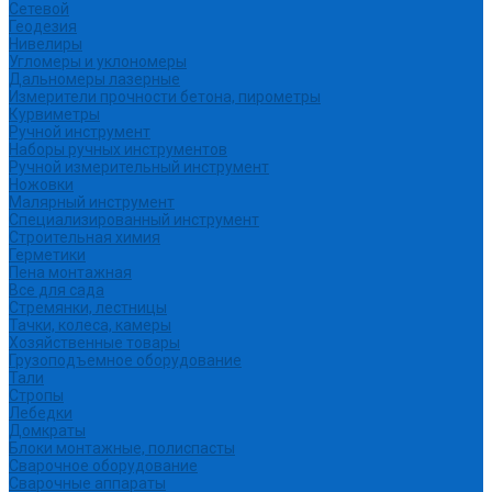
Сетевой
Геодезия
Нивелиры
Угломеры и уклономеры
Дальномеры лазерные
Измерители прочности бетона, пирометры
Курвиметры
Ручной инструмент
Наборы ручных инструментов
Ручной измерительный инструмент
Ножовки
Малярный инструмент
Специализированный инструмент
Строительная химия
Герметики
Пена монтажная
Все для сада
Стремянки, лестницы
Тачки, колеса, камеры
Хозяйственные товары
Грузоподъемное оборудование
Тали
Стропы
Лебедки
Домкраты
Блоки монтажные, полиспасты
Сварочное оборудование
Сварочные аппараты