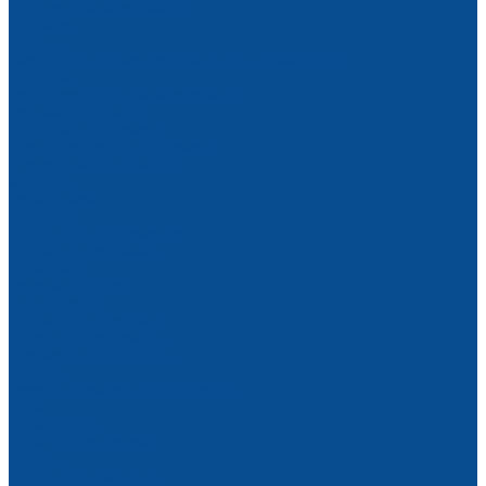
Отделочный инструмент
Гладилки
Отвесы
Пистолеты для монтажной пены и герметиков
Шпатели
Профессиональный инструмент
Прочий инструмент
Режущий инструмент
Резьбонарезной инструмент
Слесарный инструмент
Молотки
Напильники
Отвертки
Ящики для инструмента
Строительная химия
Герметики
Пена монтажная
Все для сада
Стремянки, лестницы
Тачки, колеса, камеры
Хозяйственные товары
Ветошь
Грузоподъемное оборудование
Тали
Тали ручные
Тали электрические
Стропы
Стропы текстильные