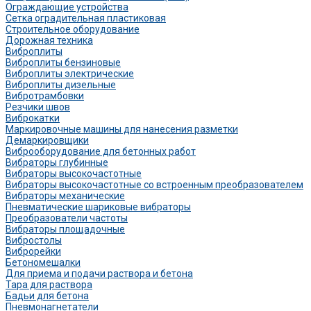
Ограждающие устройства
Сетка оградительная пластиковая
Строительное оборудование
Дорожная техника
Виброплиты
Виброплиты бензиновые
Виброплиты электрические
Виброплиты дизельные
Вибротрамбовки
Резчики швов
Виброкатки
Маркировочные машины для нанесения разметки
Демаркировщики
Виброоборудование для бетонных работ
Вибраторы глубинные
Вибраторы высокочастотные
Вибраторы высокочастотные со встроенным преобразователем
Вибраторы механические
Пневматические шариковые вибраторы
Преобразователи частоты
Вибраторы площадочные
Вибростолы
Виброрейки
Бетономешалки
Для приема и подачи раствора и бетона
Тара для раствора
Бадьи для бетона
Пневмонагнетатели