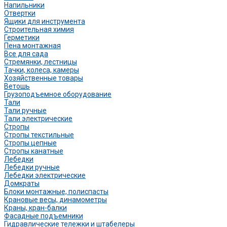
Напильники
Отвертки
Ящики для инструмента
Строительная химия
Герметики
Пена монтажная
Все для сада
Стремянки, лестницы
Тачки, колеса, камеры
Хозяйственные товары
Ветошь
Грузоподъемное оборудование
Тали
Тали ручные
Тали электрические
Стропы
Стропы текстильные
Стропы цепные
Стропы канатные
Лебедки
Лебедки ручные
Лебедки электрические
Домкраты
Блоки монтажные, полиспасты
Крановые весы, динамометры
Краны, кран-балки
Фасадные подъемники
Гидравлические тележки и штабелеры