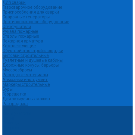
Для сварки
Газосварочное оборудование
Приспособления для сварки
Сварочные генераторы
Противопожарное оборудование
Огнетушители
Рукава пожарные
Стволы пожарные
Пожарная арматура
Комплектующие
Обустройство стройплощадки
Бытовки строительные
Туалетные и душевые кабины
Дорожные конусы, барьеры
Мусоросбросы
Расходные материалы
Алмазный инструмент
Маркеры строительные
Буры
Георешетка
Для затирочных машин
Распродажа
Партнеры
Калькуляторы
Акции
Помощь
Покупки
Условия оплаты