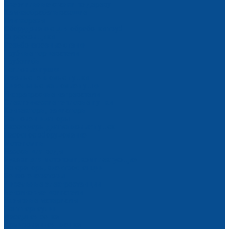
Сверлильные станки по дереву
Камнеобрабатывающие
Плиткорезы
Оборудование для обработки труб
Опрессовщики
Резьбонарезные станки
Трубные торцеватели
Трубогибы
Тепловые пушки
Газовые тепловые пушки
Дизельные тепловые пушки
Инфракрасные нагреватели
Электрические тепловые пушки
Конвекторы, радиаторы
Тепловентиляторы
Аксессуары для тепловых пушек
Насосное оборудование
Мотопомпы
Насосы для воды
Рукава для мотопомп, комплектующие
Генераторы, электростанции
Бензогенераторы
Дизельные электростанции
Бензиновые двигатели
Укрывные материалы
Тент тарпаулин
Фасадная сетка
Армированная пленка