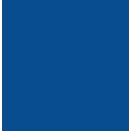
Стропы цепные
Стропы канатные
Лебедки
Лебедки ручные
Лебедки электрические
Домкраты
Блоки монтажные, полиспасты
Крановые весы, динамометры
Краны, кран-балки
Фасадные подъемники
Гидравлические тележки и штабелеры
Сварочное оборудование
Сварочные аппараты
Аргонодуговая сварка
Сварочные инверторы TIG
Ручная дуговая сварка
Сварочные выпрямители
Сварочные инверторы
Сварочные трансформаторы
Сварочные полуавтоматы
Сварочные выпрямители MIG/MAG
Подающие механизмы
Сварочные инверторы MIG/MAG
Для сварки
Проволока для сварки
Сварочные наконечники
Электроды для сварки
Газосварочное оборудование