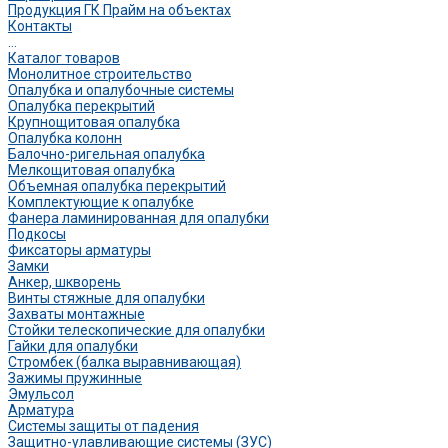
Продукция ГК Прайм на объектах
Контакты
...
Каталог товаров
Монолитное строительство
Опалубка и опалубочные системы
Опалубка перекрытий
Крупнощитовая опалубка
Опалубка колонн
Балочно-ригельная опалубка
Мелкощитовая опалубка
Объемная опалубка перекрытий
Комплектующие к опалубке
Фанера ламинированная для опалубки
Подкосы
Фиксаторы арматуры
Замки
Анкер, шкворень
Винты стяжные для опалубки
Захваты монтажные
Стойки телескопические для опалубки
Гайки для опалубки
Стромбек (балка выравнивающая)
Зажимы пружинные
Эмульсол
Арматура
Системы защиты от падения
Защитно-улавливающие системы (ЗУС)