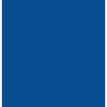
Анкер, шкворень
Винты стяжные для опалубки
Захваты монтажные
Стойки телескопические для опалубки
Гайки для опалубки
Стромбек (балка выравнивающая)
Зажимы пружинные
Эмульсол
Арматура
Системы защиты от падения
Защитно-улавливающие системы (ЗУС)
Ограждающие устройства
Сетка оградительная пластиковая
Строительное оборудование
Дорожная техника
Виброплиты
Виброплиты бензиновые
Виброплиты электрические
Виброплиты дизельные
Вибротрамбовки
Резчики швов
Виброкатки
Маркировочные машины для нанесения разметки
Демаркировщики
Виброоборудование для бетонных работ
Вибраторы глубинные
Вибраторы высокочастотные
Вибраторы высокочастотные со встроенным преобразователем