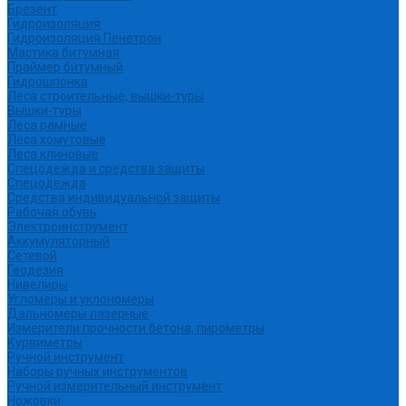
Брезент
Гидроизоляция
Гидроизоляция Пенетрон
Мастика битумная
Праймер битумный
Гидрошпонка
Леса строительные, вышки-туры
Вышки-туры
Леса рамные
Леса хомутовые
Леса клиновые
Спецодежда и средства защиты
Спецодежда
Средства индивидуальной защиты
Рабочая обувь
Электроинструмент
Аккумуляторный
Сетевой
Геодезия
Нивелиры
Угломеры и уклономеры
Дальномеры лазерные
Измерители прочности бетона, пирометры
Курвиметры
Ручной инструмент
Наборы ручных инструментов
Ручной измерительный инструмент
Ножовки