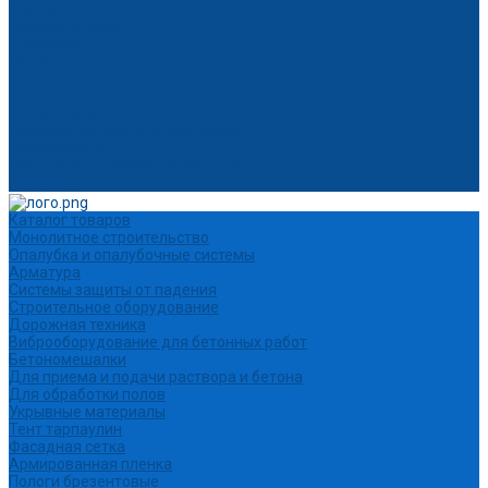
Бренды
Возврат и обмен
Компания
Новости
Статьи
Вакансии
Сотрудники
Политика конфиденциальности
Сертификаты
Продукция ГК Прайм на объектах
Контакты
Каталог товаров
Монолитное строительство
Опалубка и опалубочные системы
Арматура
Системы защиты от падения
Строительное оборудование
Дорожная техника
Виброоборудование для бетонных работ
Бетономешалки
Для приема и подачи раствора и бетона
Для обработки полов
Укрывные материалы
Тент тарпаулин
Фасадная сетка
Армированная пленка
Пологи брезентовые