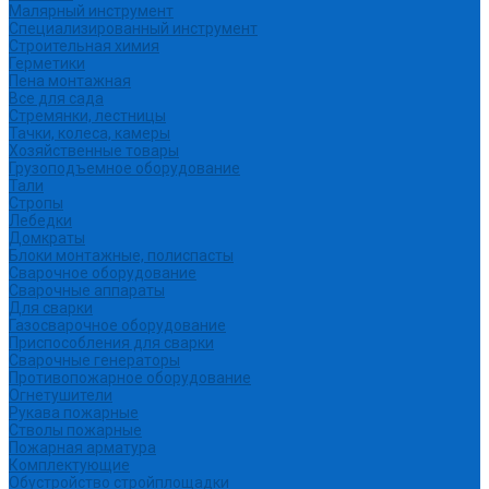
Малярный инструмент
Специализированный инструмент
Строительная химия
Герметики
Пена монтажная
Все для сада
Стремянки, лестницы
Тачки, колеса, камеры
Хозяйственные товары
Грузоподъемное оборудование
Тали
Стропы
Лебедки
Домкраты
Блоки монтажные, полиспасты
Сварочное оборудование
Сварочные аппараты
Для сварки
Газосварочное оборудование
Приспособления для сварки
Сварочные генераторы
Противопожарное оборудование
Огнетушители
Рукава пожарные
Стволы пожарные
Пожарная арматура
Комплектующие
Обустройство стройплощадки