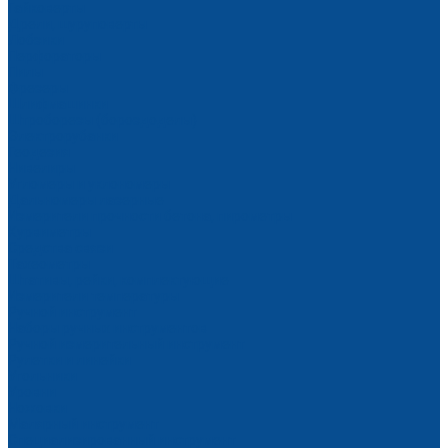
Гайковерты
Дрели, шуруповерты
Лобзики
Перфораторы
Пилы
Фрезеры
Шлифмашинки
Штроборезы (бороздоделы)
Электрорубанки
Геодезия
Нивелиры
Угломеры и уклономеры
Дальномеры лазерные
Измерители прочности бетона, пирометры
Курвиметры
Средства связи
Тахеометры
Штативы, рейки, комплектующие
Измерители температуры
Ручной инструмент
Наборы ручных инструментов
Ручной измерительный инструмент
Рулетки и линейки
Угольники
Уровни
Ножовки
Малярный инструмент
Специализированный инструмент