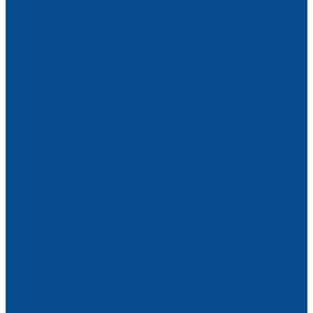
Пологи брезентовые
Брезент
Геотекстиль
Пленка воздушно-пузырьковая
Тент оксфорд
Тент ПВХ
Пленка полиэтиленовая
Гидроизоляция
Гидроизоляция Пенетрон
Мастика битумная
Праймер битумный
Гидрошпонка
Леса строительные, вышки-туры
Вышки-туры
Леса рамные
Леса хомутовые
Леса клиновые
Спецодежда и средства защиты
Спецодежда
Защитная спецодежда
Зимняя спецодежда
Летняя спецодежда
Для пескоструйных работ
Спецодежда для сварки
Одежда для индустрии гостеприимства
Одежда для охранных структур
Одежда для пищевой промышленности
Охота, рыбалка и туризм