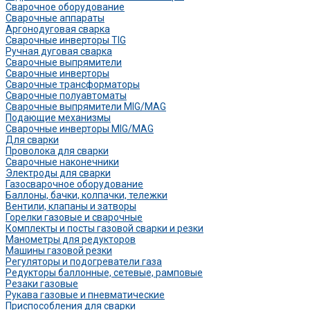
Сварочное оборудование
Сварочные аппараты
Аргонодуговая сварка
Сварочные инверторы TIG
Ручная дуговая сварка
Сварочные выпрямители
Сварочные инверторы
Сварочные трансформаторы
Сварочные полуавтоматы
Сварочные выпрямители MIG/MAG
Подающие механизмы
Сварочные инверторы MIG/MAG
Для сварки
Проволока для сварки
Сварочные наконечники
Электроды для сварки
Газосварочное оборудование
Баллоны, бачки, колпачки, тележки
Вентили, клапаны и затворы
Горелки газовые и сварочные
Комплекты и посты газовой сварки и резки
Манометры для редукторов
Машины газовой резки
Регуляторы и подогреватели газа
Редукторы баллонные, сетевые, рамповые
Резаки газовые
Рукава газовые и пневматические
Приспособления для сварки