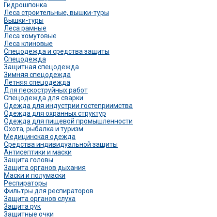
Гидрошпонка
Леса строительные, вышки-туры
Вышки-туры
Леса рамные
Леса хомутовые
Леса клиновые
Спецодежда и средства защиты
Спецодежда
Защитная спецодежда
Зимняя спецодежда
Летняя спецодежда
Для пескоструйных работ
Спецодежда для сварки
Одежда для индустрии гостеприимства
Одежда для охранных структур
Одежда для пищевой промышленности
Охота, рыбалка и туризм
Медицинская одежда
Средства индивидуальной защиты
Антисептики и маски
Защита головы
Защита органов дыхания
Маски и полумаски
Респираторы
Фильтры для респираторов
Защита органов слуха
Защита рук
Защитные очки