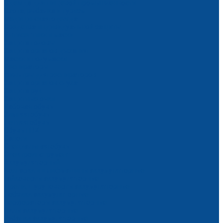
Одежда для пищевой промышленности
Охота, рыбалка и туризм
Медицинская одежда
Средства индивидуальной защиты
Антисептики и маски
Защита головы
Защита органов дыхания
Маски и полумаски
Респираторы
Фильтры для респираторов
Защита органов слуха
Защита рук
Защитные очки
Рабочая обувь
Зимняя обувь
Летняя обувь
Обувь ПВХ
Сапоги
Специальная обувь
Электроинструмент
Аккумуляторный
Болгарки и шлифмашины аккумуляторные
Гайковерты аккумуляторные
Дрели, шуруповерты аккумуляторные
Лобзики аккумуляторные
Перфораторы аккумуляторные
Пилы аккумуляторные
Рубанки аккумуляторные