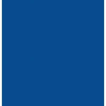
Фиксаторы арматуры
Замки
Анкер, шкворень
Винты стяжные для опалубки
Захваты монтажные
Стойки телескопические для опалубки
Гайки для опалубки
Стромбек (балка выравнивающая)
Зажимы пружинные
Эмульсол
Арматура
Системы защиты от падения
Защитно-улавливающие системы (ЗУС)
Ограждающие устройства
Сетка оградительная пластиковая
Строительное оборудование
Дорожная техника
Виброплиты
Виброплиты бензиновые
Виброплиты электрические
Виброплиты дизельные
Вибротрамбовки
Резчики швов
Виброкатки
Маркировочные машины для нанесения разметки
Демаркировщики
Виброоборудование для бетонных работ
Вибраторы глубинные