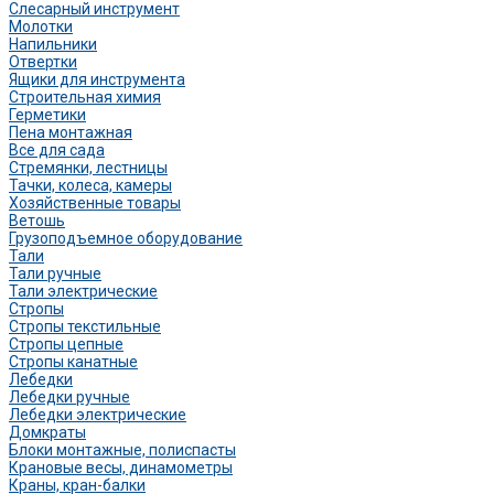
Слесарный инструмент
Молотки
Напильники
Отвертки
Ящики для инструмента
Строительная химия
Герметики
Пена монтажная
Все для сада
Стремянки, лестницы
Тачки, колеса, камеры
Хозяйственные товары
Ветошь
Грузоподъемное оборудование
Тали
Тали ручные
Тали электрические
Стропы
Стропы текстильные
Стропы цепные
Стропы канатные
Лебедки
Лебедки ручные
Лебедки электрические
Домкраты
Блоки монтажные, полиспасты
Крановые весы, динамометры
Краны, кран-балки