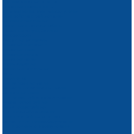
Противопожарные полотна
Пожарные шкафы и щиты
Автономные системы пожаротушения
Обустройство стройплощадки
Бытовки строительные
Туалетные и душевые кабины
Дорожные конусы, барьеры
Мусоросбросы
Расходные материалы
Алмазный инструмент
Алмазные диски
Алмазные сверла
Алмазные чашки
Фрезы алмазные
Маркеры строительные
Буры
Георешетка
Для затирочных машин
Запчасти для затирочных машин
Затирочные диски
Для пескоструйного оборудования
Рукава пескоструйные
Сопла пескоструйные
Для пневмооборудования
Пики для отбойных молотков
Запчасти для пневмооборудования
Для строительного оборудования
Крепеж