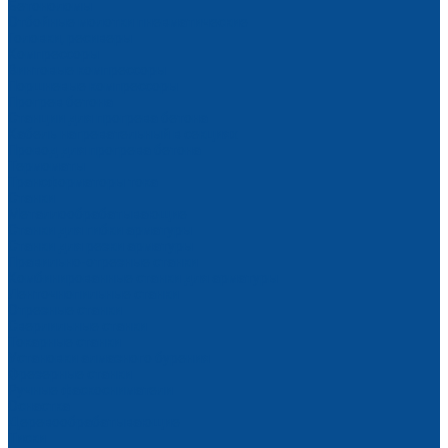
Бетоноломы
Отбойные молотки пневматические
Головки, ресиверы
Компрессоры
Винтовые компрессоры
Поршневые компрессоры
Прогрев бетона
Станции для прогрева бетона
Кабель нагревательный в секциях
Провод для прогрева бетона
Термоматы
Трансформаторы тока
Станки
Металлообрабатывающие
Станки для гибки арматуры
Станки для резки арматуры
Правильно-отрезные станки
Комбинированные станки для арматуры
Ленточнопильные станки
Отрезные станки
Сверлильные станки
Токарные станки
Установки алмазного бурения
Фрезерные станки
Ручные фаскосниматели
Оснастка
Деревообрабатывающие
Тиски