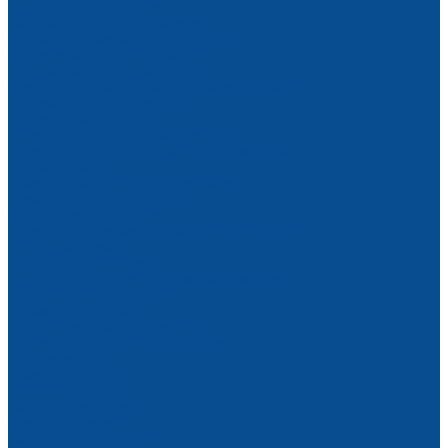
Электроды для сварки
Газосварочное оборудование
Баллоны, бачки, колпачки, тележки
Вентили, клапаны и затворы
Горелки газовые и сварочные
Комплекты и посты газовой сварки и резки
Манометры для редукторов
Машины газовой резки
Регуляторы и подогреватели газа
Редукторы баллонные, сетевые, рамповые
Резаки газовые
Рукава газовые и пневматические
Приспособления для сварки
Вращатели для сварки
Печи для просушки и прокалки электродов
Столы сварщика
Центраторы для труб
Электродержатели и клеммы заземления
Сварочные генераторы
Плазменная резка
Сварка пластиковых труб ПВХ
Противопожарное оборудование
Огнетушители
Рукава пожарные
Стволы пожарные
Пожарная арматура
Комплектующие
Пожарные гидранты