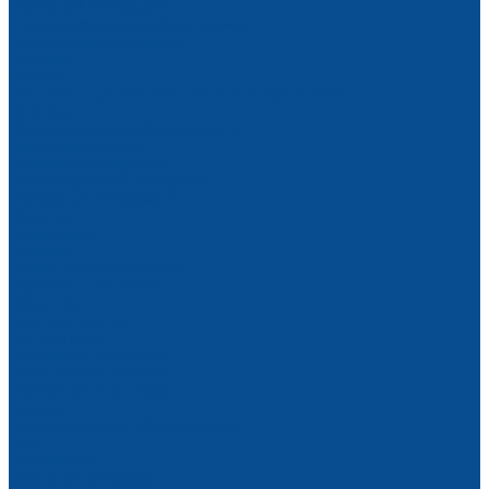
Малярный инструмент
Специализированный инструмент
Отделочный инструмент
Гладилки
Отвесы
Пистолеты для монтажной пены и герметиков
Шпатели
Профессиональный инструмент
Прочий инструмент
Режущий инструмент
Резьбонарезной инструмент
Слесарный инструмент
Молотки
Напильники
Отвертки
Ящики для инструмента
Строительная химия
Герметики
Пена монтажная
Все для сада
Стремянки, лестницы
Тачки, колеса, камеры
Хозяйственные товары
Ветошь
Грузоподъемное оборудование
Тали
Тали ручные
Тали электрические