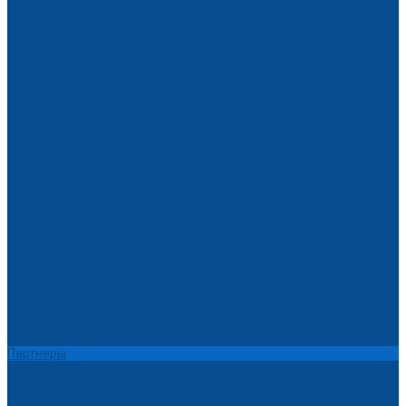
Сварочное оборудование
Сварочные аппараты
Для сварки
Газосварочное оборудование
Приспособления для сварки
Сварочные генераторы
Противопожарное оборудование
Огнетушители
Рукава пожарные
Стволы пожарные
Пожарная арматура
Комплектующие
Обустройство стройплощадки
Бытовки строительные
Туалетные и душевые кабины
Дорожные конусы, барьеры
Мусоросбросы
Расходные материалы
Алмазный инструмент
Маркеры строительные
Буры
Георешетка
Для затирочных машин
Распродажа
Партнеры
Калькуляторы
Акции
Помощь