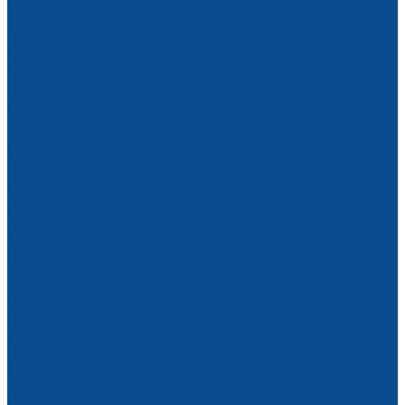
Сетевой
Аксессуары и принадлежности
Гайковерты
Дрели, шуруповерты
Лобзики
Перфораторы
Пилы
Фрезеры
Шлифмашинки
Штроборезы (бороздоделы)
Электрорубанки
Геодезия
Нивелиры
Угломеры и уклономеры
Дальномеры лазерные
Измерители прочности бетона, пирометры
Курвиметры
Средства связи
Тахеометры
Штативы, рейки, комплектующие
Измерители температуры
Ручной инструмент
Наборы ручных инструментов
Ручной измерительный инструмент
Рулетки и линейки
Угольники
Уровни
Ножовки