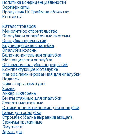
Политика конфиденциальности
Сертификаты
Продукция ГК Прайм на объектах
Контакты
...
Каталог товаров
Монолитное строительство
Опалубка и опалубочные системы
Опалубка перекрытий
Крупнощитовая опалубка
Опалубка колонн
Балочно-ригельная опалубка
Мелкощитовая опалубка
Объемная опалубка перекрытий
Комплектующие к опалубке
Фанера ламинированная для опалубки
Подкосы
Фиксаторы арматуры
Замки
Анкер, шкворень
Винты стяжные для опалубки
Захваты монтажные
Стойки телескопические для опалубки
Гайки для опалубки
Стромбек (балка выравнивающая)
Зажимы пружинные
Эмульсол
Арматура