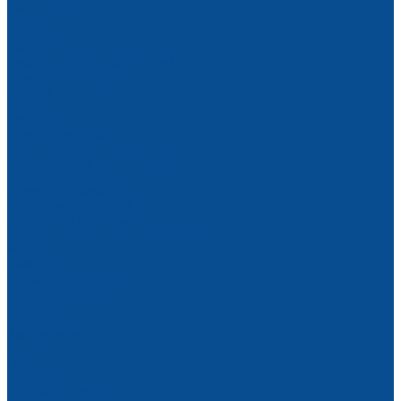
Болты и гайки
Гвозди
Заклепки
Ленты
Наборы крепежных изделий
Саморезы и шурупы
Хомуты
Шайбы
Шурупы
Круги зачистные
Круги торцевые лепестковые
Металлорежущий инструмент
Корончатые сверла
Отрезные диски
Шарошки по металлу
Промышленная химия
Антикоры и защитные покрытия
Масла
Смазки
Сетка штукатурная
Щетки для УШМ
Распродажа
Партнеры
Калькуляторы
Акции
Помощь
Покупки
Условия оплаты