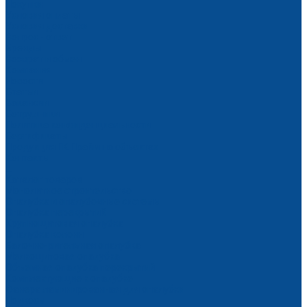
Покупки
Условия оплаты
Условия доставки
Вопрос - ответ
Бренды
Возврат и обмен
Компания
Новости
Статьи
Вакансии
Сотрудники
Политика конфиденциальности
Сертификаты
Продукция ГК Прайм на объектах
Контакты
...
Каталог товаров
Монолитное строительство
Опалубка и опалубочные системы
Опалубка перекрытий
Крупнощитовая опалубка
Опалубка колонн
Балочно-ригельная опалубка
Мелкощитовая опалубка
Объемная опалубка перекрытий
Комплектующие к опалубке
Фанера ламинированная для опалубки
Подкосы