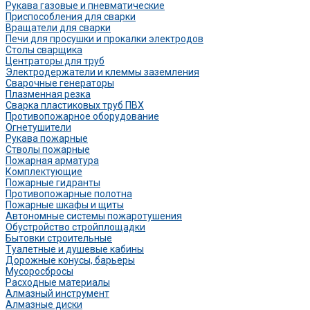
Рукава газовые и пневматические
Приспособления для сварки
Вращатели для сварки
Печи для просушки и прокалки электродов
Столы сварщика
Центраторы для труб
Электродержатели и клеммы заземления
Сварочные генераторы
Плазменная резка
Сварка пластиковых труб ПВХ
Противопожарное оборудование
Огнетушители
Рукава пожарные
Стволы пожарные
Пожарная арматура
Комплектующие
Пожарные гидранты
Противопожарные полотна
Пожарные шкафы и щиты
Автономные системы пожаротушения
Обустройство стройплощадки
Бытовки строительные
Туалетные и душевые кабины
Дорожные конусы, барьеры
Мусоросбросы
Расходные материалы
Алмазный инструмент
Алмазные диски