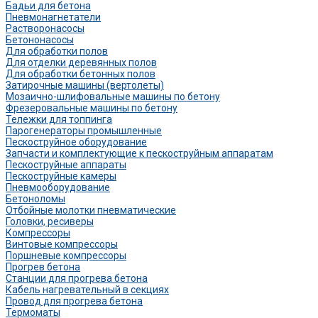
Бадьи для бетона
Пневмонагнетатели
Растворонасосы
Бетононасосы
Для обработки полов
Для отделки деревянных полов
Для обработки бетонных полов
Затирочные машины (вертолеты)
Мозаично-шлифовальные машины по бетону
Фрезеровальные машины по бетону
Тележки для топпинга
Парогенераторы промышленные
Пескоструйное оборудование
Запчасти и комплектующие к пескоструйным аппаратам
Пескоструйные аппараты
Пескоструйные камеры
Пневмооборудование
Бетоноломы
Отбойные молотки пневматические
Головки, ресиверы
Компрессоры
Винтовые компрессоры
Поршневые компрессоры
Прогрев бетона
Станции для прогрева бетона
Кабель нагревательный в секциях
Провод для прогрева бетона
Термоматы