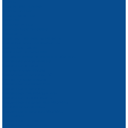
Стропы
Стропы текстильные
Стропы цепные
Стропы канатные
Лебедки
Лебедки ручные
Лебедки электрические
Домкраты
Блоки монтажные, полиспасты
Крановые весы, динамометры
Краны, кран-балки
Фасадные подъемники
Гидравлические тележки и штабелеры
Сварочное оборудование
Сварочные аппараты
Аргонодуговая сварка
Сварочные инверторы TIG
Ручная дуговая сварка
Сварочные выпрямители
Сварочные инверторы
Сварочные трансформаторы
Сварочные полуавтоматы
Сварочные выпрямители MIG/MAG
Подающие механизмы
Сварочные инверторы MIG/MAG
Для сварки
Проволока для сварки
Сварочные наконечники