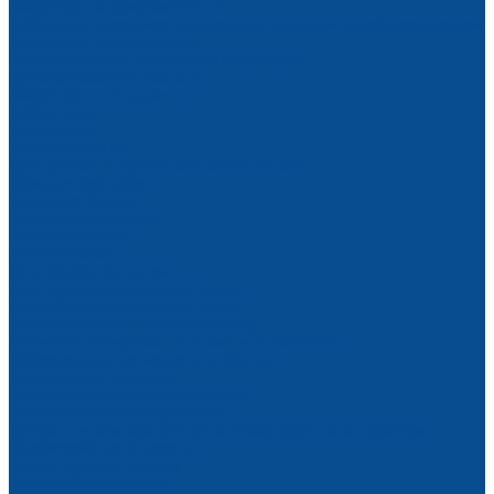
Вибраторы высокочастотные
Вибраторы высокочастотные со встроенным преобразователем
Вибраторы механические
Пневматические шариковые вибраторы
Преобразователи частоты
Вибраторы площадочные
Вибростолы
Виброрейки
Бетономешалки
Для приема и подачи раствора и бетона
Тара для раствора
Бадьи для бетона
Пневмонагнетатели
Растворонасосы
Бетононасосы
Для обработки полов
Для отделки деревянных полов
Для обработки бетонных полов
Затирочные машины (вертолеты)
Мозаично-шлифовальные машины по бетону
Фрезеровальные машины по бетону
Тележки для топпинга
Парогенераторы промышленные
Пескоструйное оборудование
Запчасти и комплектующие к пескоструйным аппаратам
Пескоструйные аппараты
Пескоструйные камеры
Пневмооборудование