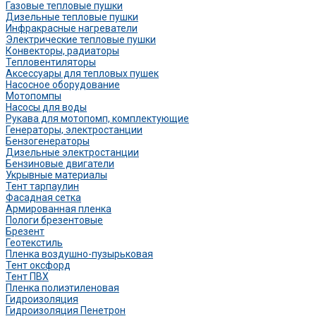
Газовые тепловые пушки
Дизельные тепловые пушки
Инфракрасные нагреватели
Электрические тепловые пушки
Конвекторы, радиаторы
Тепловентиляторы
Аксессуары для тепловых пушек
Насосное оборудование
Мотопомпы
Насосы для воды
Рукава для мотопомп, комплектующие
Генераторы, электростанции
Бензогенераторы
Дизельные электростанции
Бензиновые двигатели
Укрывные материалы
Тент тарпаулин
Фасадная сетка
Армированная пленка
Пологи брезентовые
Брезент
Геотекстиль
Пленка воздушно-пузырьковая
Тент оксфорд
Тент ПВХ
Пленка полиэтиленовая
Гидроизоляция
Гидроизоляция Пенетрон