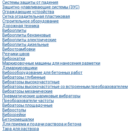
Системы защиты от падения
Защитно-улавливающие системы (ЗУС)
Ограждающие устройства
Сетка оградительная пластиковая
Строительное оборудование
Дорожная техника
Виброплиты
Виброплиты бензиновые
Виброплиты электрические
Виброплиты дизельные
Вибротрамбовки
Резчики швов
Виброкатки
Маркировочные машины для нанесения разметки
Демаркировщики
Виброоборудование для бетонных работ
Вибраторы глубинные
Вибраторы высокочастотные
Вибраторы высокочастотные со встроенным преобразователем
Вибраторы механические
Пневматические шариковые вибраторы
Преобразователи частоты
Вибраторы площадочные
Вибростолы
Виброрейки
Бетономешалки
Для приема и подачи раствора и бетона
Тара для раствора