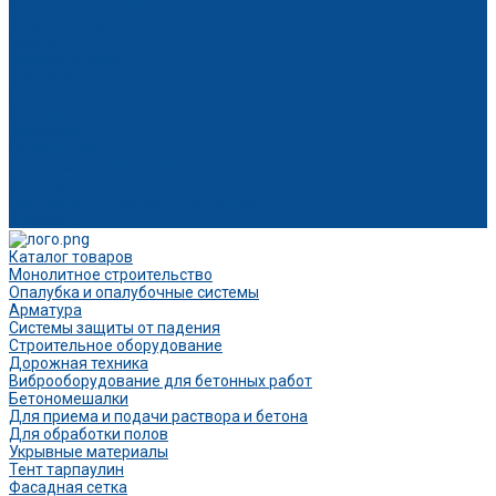
Условия доставки
Вопрос - ответ
Бренды
Возврат и обмен
Компания
Новости
Статьи
Вакансии
Сотрудники
Политика конфиденциальности
Сертификаты
Продукция ГК Прайм на объектах
Контакты
Каталог товаров
Монолитное строительство
Опалубка и опалубочные системы
Арматура
Системы защиты от падения
Строительное оборудование
Дорожная техника
Виброоборудование для бетонных работ
Бетономешалки
Для приема и подачи раствора и бетона
Для обработки полов
Укрывные материалы
Тент тарпаулин
Фасадная сетка