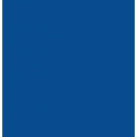
Электроинструмент
Аккумуляторный
Сетевой
Геодезия
Нивелиры
Угломеры и уклономеры
Дальномеры лазерные
Измерители прочности бетона, пирометры
Курвиметры
Ручной инструмент
Наборы ручных инструментов
Ручной измерительный инструмент
Ножовки
Малярный инструмент
Специализированный инструмент
Строительная химия
Герметики
Пена монтажная
Все для сада
Стремянки, лестницы
Тачки, колеса, камеры
Хозяйственные товары
Грузоподъемное оборудование
Тали
Стропы
Лебедки
Домкраты
Блоки монтажные, полиспасты