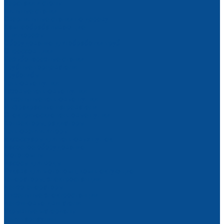
Верстаки и столы
Пильные станки
Сверлильные станки по дереву
Камнеобрабатывающие
Плиткорезы
Оборудование для обработки труб
Опрессовщики
Резьбонарезные станки
Трубные торцеватели
Трубогибы
Тепловые пушки
Газовые тепловые пушки
Дизельные тепловые пушки
Инфракрасные нагреватели
Электрические тепловые пушки
Конвекторы, радиаторы
Тепловентиляторы
Аксессуары для тепловых пушек
Насосное оборудование
Мотопомпы
Насосы для воды
Рукава для мотопомп, комплектующие
Генераторы, электростанции
Бензогенераторы
Дизельные электростанции
Бензиновые двигатели
Укрывные материалы
Тент тарпаулин