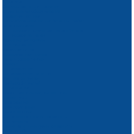
Арматура
Системы защиты от падения
Строительное оборудование
Дорожная техника
Виброоборудование для бетонных работ
Бетономешалки
Для приема и подачи раствора и бетона
Для обработки полов
Укрывные материалы
Тент тарпаулин
Фасадная сетка
Армированная пленка
Пологи брезентовые
Брезент
Гидроизоляция
Гидроизоляция Пенетрон
Мастика битумная
Праймер битумный
Гидрошпонка
Леса строительные, вышки-туры
Вышки-туры
Леса рамные
Леса хомутовые
Леса клиновые
Спецодежда и средства защиты
Спецодежда
Средства индивидуальной защиты
Рабочая обувь