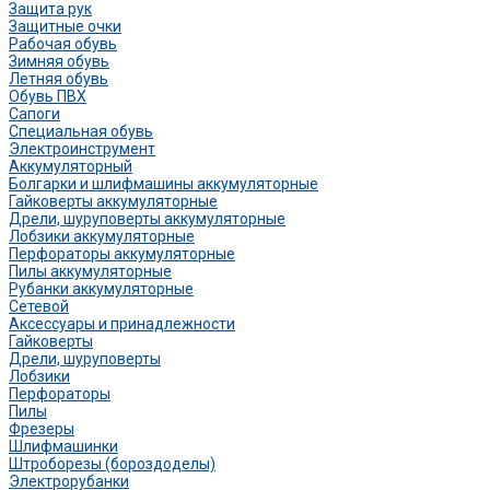
Защита рук
Защитные очки
Рабочая обувь
Зимняя обувь
Летняя обувь
Обувь ПВХ
Сапоги
Специальная обувь
Электроинструмент
Аккумуляторный
Болгарки и шлифмашины аккумуляторные
Гайковерты аккумуляторные
Дрели, шуруповерты аккумуляторные
Лобзики аккумуляторные
Перфораторы аккумуляторные
Пилы аккумуляторные
Рубанки аккумуляторные
Сетевой
Аксессуары и принадлежности
Гайковерты
Дрели, шуруповерты
Лобзики
Перфораторы
Пилы
Фрезеры
Шлифмашинки
Штроборезы (бороздоделы)
Электрорубанки