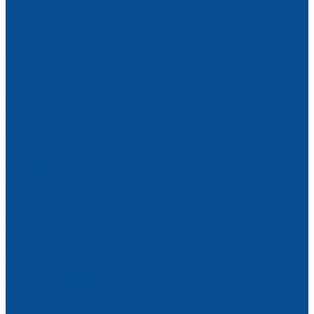
Фасадная сетка
Армированная пленка
Пологи брезентовые
Брезент
Геотекстиль
Пленка воздушно-пузырьковая
Тент оксфорд
Тент ПВХ
Пленка полиэтиленовая
Гидроизоляция
Гидроизоляция Пенетрон
Мастика битумная
Праймер битумный
Гидрошпонка
Леса строительные, вышки-туры
Вышки-туры
Леса рамные
Леса хомутовые
Леса клиновые
Спецодежда и средства защиты
Спецодежда
Защитная спецодежда
Зимняя спецодежда
Летняя спецодежда
Для пескоструйных работ
Спецодежда для сварки
Одежда для индустрии гостеприимства
Одежда для охранных структур