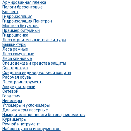
Армированная пленка
Пологи брезентовые
Брезент
Гидроизоляция
Гидроизоляция Пенетрон
Мастика битумная
Праймер битумный
Гидрошпонка
Леса строительные, вышки-туры
Вышки-туры
Леса рамные
Леса хомутовые
Леса клиновые
Спецодежда и средства защиты
Спецодежда
Средства индивидуальной защиты
Рабочая обувь
Электроинструмент
Аккумуляторный
Сетевой
Геодезия
Нивелиры
Угломеры и уклономеры
Дальномеры лазерные
Измерители прочности бетона, пирометры
Курвиметры
Ручной инструмент
Наборы ручных инструментов