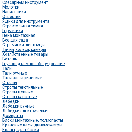
Слесарный инструмент
Молотки
Напильники
Отвертки
Ящики для инструмента
Строительная химия
Герметики
Пена монтажная
Все для сада
Стремянки, лестницы
Тачки, колеса, камеры
Хозяйственные товары
Ветошь
Грузоподъемное оборудование
Тали
Тали ручные
Тали электрические
Стропы
Стропы текстильные
Стропы цепные
Стропы канатные
Лебедки
Лебедки ручные
Лебедки электрические
Домкраты
Блоки монтажные, полиспасты
Крановые весы, динамометры
Краны, кран-балки