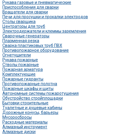
Рукава газовые и пневматические
Приспособления для сварки
Вращатели для сварки
Печи для просушки и прокалки электродов
Столы сварщика
Центраторы для труб
Электродержатели и клеммы заземления
Сварочные генераторы
Плазменная резка
Сварка пластиковых труб ПВХ
Противопожарное оборудование
Огнетушители
Рукава пожарные
Стволы пожарные
Пожарная арматура
Комплектующие
Пожарные гидранты
Противопожарные полотна
Пожарные шкафы и щиты
Автономные системы пожаротушения
Обустройство стройплощадки
Бытовки строительные
Туалетные и душевые кабины
Дорожные конусы, барьеры
Мусоросбросы
Расходные материалы
Алмазный инструмент
Алмазные диски