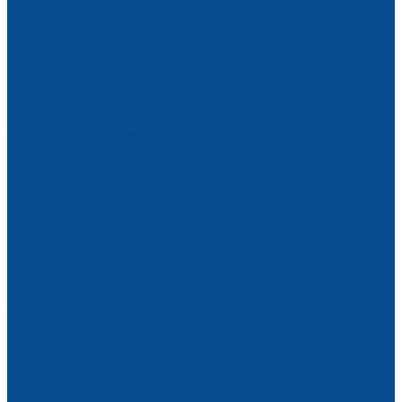
Вибраторы высокочастотные
Вибраторы высокочастотные со встроенным преобразователем
Вибраторы механические
Пневматические шариковые вибраторы
Преобразователи частоты
Вибраторы площадочные
Вибростолы
Виброрейки
Бетономешалки
Для приема и подачи раствора и бетона
Тара для раствора
Бадьи для бетона
Пневмонагнетатели
Растворонасосы
Бетононасосы
Для обработки полов
Для отделки деревянных полов
Для обработки бетонных полов
Затирочные машины (вертолеты)
Мозаично-шлифовальные машины по бетону
Фрезеровальные машины по бетону
Тележки для топпинга
Парогенераторы промышленные
Пескоструйное оборудование
Запчасти и комплектующие к пескоструйным аппаратам
Пескоструйные аппараты
Пескоструйные камеры
Пневмооборудование