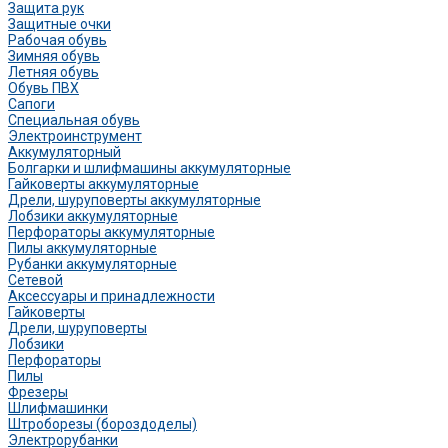
Защита рук
Защитные очки
Рабочая обувь
Зимняя обувь
Летняя обувь
Обувь ПВХ
Сапоги
Специальная обувь
Электроинструмент
Аккумуляторный
Болгарки и шлифмашины аккумуляторные
Гайковерты аккумуляторные
Дрели, шуруповерты аккумуляторные
Лобзики аккумуляторные
Перфораторы аккумуляторные
Пилы аккумуляторные
Рубанки аккумуляторные
Сетевой
Аксессуары и принадлежности
Гайковерты
Дрели, шуруповерты
Лобзики
Перфораторы
Пилы
Фрезеры
Шлифмашинки
Штроборезы (бороздоделы)
Электрорубанки