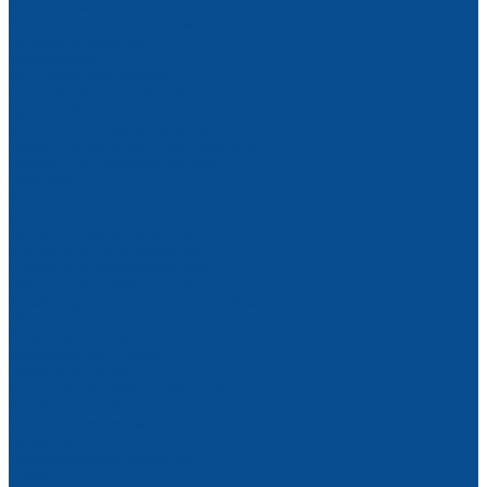
Бетоноломы
Отбойные молотки пневматические
Головки, ресиверы
Компрессоры
Винтовые компрессоры
Поршневые компрессоры
Прогрев бетона
Станции для прогрева бетона
Кабель нагревательный в секциях
Провод для прогрева бетона
Термоматы
Трансформаторы тока
Станки
Металлообрабатывающие
Станки для гибки арматуры
Станки для резки арматуры
Правильно-отрезные станки
Комбинированные станки для арматуры
Ленточнопильные станки
Отрезные станки
Сверлильные станки
Токарные станки
Установки алмазного бурения
Фрезерные станки
Ручные фаскосниматели
Оснастка
Деревообрабатывающие
Тиски