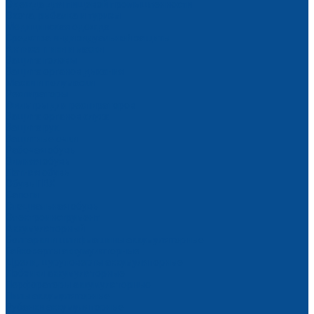
Одежда для пищевой промышленности
Охота, рыбалка и туризм
Медицинская одежда
Средства индивидуальной защиты
Антисептики и маски
Защита головы
Защита органов дыхания
Маски и полумаски
Респираторы
Фильтры для респираторов
Защита органов слуха
Защита рук
Защитные очки
Рабочая обувь
Зимняя обувь
Летняя обувь
Обувь ПВХ
Сапоги
Специальная обувь
Электроинструмент
Аккумуляторный
Болгарки и шлифмашины аккумуляторные
Гайковерты аккумуляторные
Дрели, шуруповерты аккумуляторные
Лобзики аккумуляторные
Перфораторы аккумуляторные
Пилы аккумуляторные
Рубанки аккумуляторные