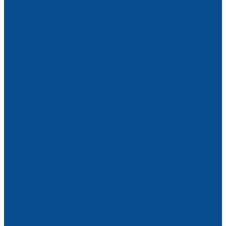
Верстаки и столы
Пильные станки
Сверлильные станки по дереву
Камнеобрабатывающие
Плиткорезы
Оборудование для обработки труб
Опрессовщики
Резьбонарезные станки
Трубные торцеватели
Трубогибы
Тепловые пушки
Газовые тепловые пушки
Дизельные тепловые пушки
Инфракрасные нагреватели
Электрические тепловые пушки
Конвекторы, радиаторы
Тепловентиляторы
Аксессуары для тепловых пушек
Насосное оборудование
Мотопомпы
Насосы для воды
Рукава для мотопомп, комплектующие
Генераторы, электростанции
Бензогенераторы
Дизельные электростанции
Бензиновые двигатели
Укрывные материалы
Тент тарпаулин