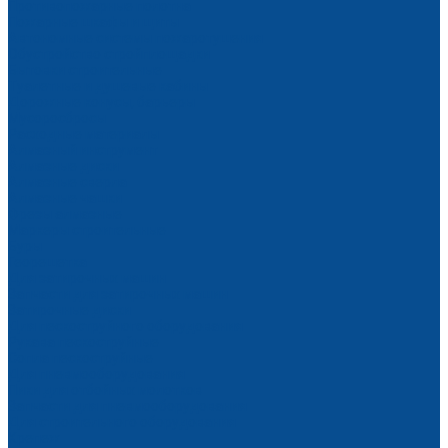
Противопожарные полотна
Пожарные шкафы и щиты
Автономные системы пожаротушения
Обустройство стройплощадки
Бытовки строительные
Туалетные и душевые кабины
Дорожные конусы, барьеры
Мусоросбросы
Расходные материалы
Алмазный инструмент
Алмазные диски
Алмазные сверла
Алмазные чашки
Фрезы алмазные
Маркеры строительные
Буры
Георешетка
Для затирочных машин
Запчасти для затирочных машин
Затирочные диски
Для пескоструйного оборудования
Рукава пескоструйные
Сопла пескоструйные
Для пневмооборудования
Пики для отбойных молотков
Запчасти для пневмооборудования
Для строительного оборудования
Крепеж