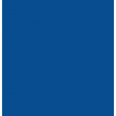
Электроинструмент
Аккумуляторный
Сетевой
Геодезия
Нивелиры
Угломеры и уклономеры
Дальномеры лазерные
Измерители прочности бетона, пирометры
Курвиметры
Ручной инструмент
Наборы ручных инструментов
Ручной измерительный инструмент
Ножовки
Малярный инструмент
Специализированный инструмент
Строительная химия
Герметики
Пена монтажная
Все для сада
Стремянки, лестницы
Тачки, колеса, камеры
Хозяйственные товары
Грузоподъемное оборудование
Тали
Стропы
Лебедки
Домкраты
Блоки монтажные, полиспасты