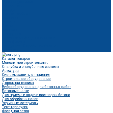
Условия доставки
Вопрос - ответ
Бренды
Возврат и обмен
Компания
Новости
Статьи
Вакансии
Сотрудники
Политика конфиденциальности
Сертификаты
Продукция ГК Прайм на объектах
Контакты
Каталог товаров
Монолитное строительство
Опалубка и опалубочные системы
Арматура
Системы защиты от падения
Строительное оборудование
Дорожная техника
Виброоборудование для бетонных работ
Бетономешалки
Для приема и подачи раствора и бетона
Для обработки полов
Укрывные материалы
Тент тарпаулин
Фасадная сетка