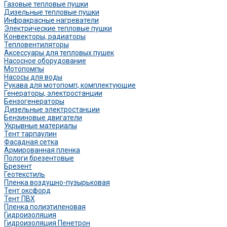
Газовые тепловые пушки
Дизельные тепловые пушки
Инфракрасные нагреватели
Электрические тепловые пушки
Конвекторы, радиаторы
Тепловентиляторы
Аксессуары для тепловых пушек
Насосное оборудование
Мотопомпы
Насосы для воды
Рукава для мотопомп, комплектующие
Генераторы, электростанции
Бензогенераторы
Дизельные электростанции
Бензиновые двигатели
Укрывные материалы
Тент тарпаулин
Фасадная сетка
Армированная пленка
Пологи брезентовые
Брезент
Геотекстиль
Пленка воздушно-пузырьковая
Тент оксфорд
Тент ПВХ
Пленка полиэтиленовая
Гидроизоляция
Гидроизоляция Пенетрон