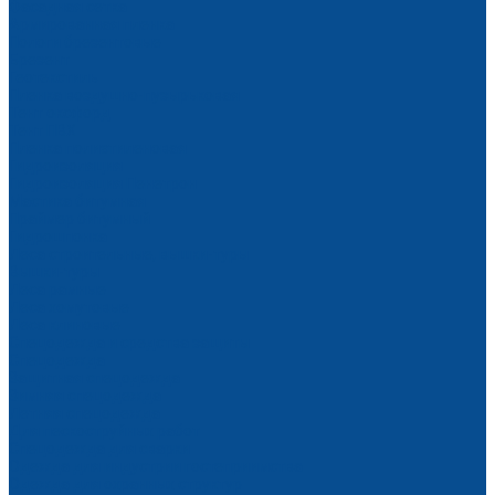
Фасадная сетка
Армированная пленка
Пологи брезентовые
Брезент
Геотекстиль
Пленка воздушно-пузырьковая
Тент оксфорд
Тент ПВХ
Пленка полиэтиленовая
Гидроизоляция
Гидроизоляция Пенетрон
Мастика битумная
Праймер битумный
Гидрошпонка
Леса строительные, вышки-туры
Вышки-туры
Леса рамные
Леса хомутовые
Леса клиновые
Спецодежда и средства защиты
Спецодежда
Защитная спецодежда
Зимняя спецодежда
Летняя спецодежда
Для пескоструйных работ
Спецодежда для сварки
Одежда для индустрии гостеприимства
Одежда для охранных структур