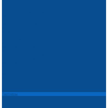
Сварочное оборудование
Сварочные аппараты
Для сварки
Газосварочное оборудование
Приспособления для сварки
Сварочные генераторы
Противопожарное оборудование
Огнетушители
Рукава пожарные
Стволы пожарные
Пожарная арматура
Комплектующие
Обустройство стройплощадки
Бытовки строительные
Туалетные и душевые кабины
Дорожные конусы, барьеры
Мусоросбросы
Расходные материалы
Алмазный инструмент
Маркеры строительные
Буры
Георешетка
Для затирочных машин
Распродажа
Партнеры
Калькуляторы
Акции
Помощь