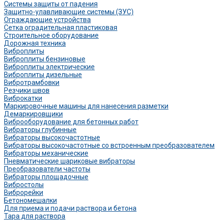
Системы защиты от падения
Защитно-улавливающие системы (ЗУС)
Ограждающие устройства
Сетка оградительная пластиковая
Строительное оборудование
Дорожная техника
Виброплиты
Виброплиты бензиновые
Виброплиты электрические
Виброплиты дизельные
Вибротрамбовки
Резчики швов
Виброкатки
Маркировочные машины для нанесения разметки
Демаркировщики
Виброоборудование для бетонных работ
Вибраторы глубинные
Вибраторы высокочастотные
Вибраторы высокочастотные со встроенным преобразователем
Вибраторы механические
Пневматические шариковые вибраторы
Преобразователи частоты
Вибраторы площадочные
Вибростолы
Виброрейки
Бетономешалки
Для приема и подачи раствора и бетона
Тара для раствора