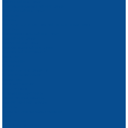
Малярный инструмент
Специализированный инструмент
Отделочный инструмент
Гладилки
Отвесы
Пистолеты для монтажной пены и герметиков
Шпатели
Профессиональный инструмент
Прочий инструмент
Режущий инструмент
Резьбонарезной инструмент
Слесарный инструмент
Молотки
Напильники
Отвертки
Ящики для инструмента
Строительная химия
Герметики
Пена монтажная
Все для сада
Стремянки, лестницы
Тачки, колеса, камеры
Хозяйственные товары
Ветошь
Грузоподъемное оборудование
Тали
Тали ручные
Тали электрические