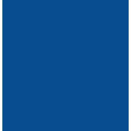
Болты и гайки
Гвозди
Заклепки
Ленты
Наборы крепежных изделий
Саморезы и шурупы
Хомуты
Шайбы
Шурупы
Круги зачистные
Круги торцевые лепестковые
Металлорежущий инструмент
Корончатые сверла
Отрезные диски
Шарошки по металлу
Промышленная химия
Антикоры и защитные покрытия
Масла
Смазки
Сетка штукатурная
Щетки для УШМ
Распродажа
Партнеры
Калькуляторы
Акции
Помощь
Покупки
Условия оплаты