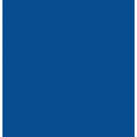
Фиксаторы арматуры
Замки
Анкер, шкворень
Винты стяжные для опалубки
Захваты монтажные
Стойки телескопические для опалубки
Гайки для опалубки
Стромбек (балка выравнивающая)
Зажимы пружинные
Эмульсол
Арматура
Системы защиты от падения
Защитно-улавливающие системы (ЗУС)
Ограждающие устройства
Сетка оградительная пластиковая
Строительное оборудование
Дорожная техника
Виброплиты
Виброплиты бензиновые
Виброплиты электрические
Виброплиты дизельные
Вибротрамбовки
Резчики швов
Виброкатки
Маркировочные машины для нанесения разметки
Демаркировщики
Виброоборудование для бетонных работ
Вибраторы глубинные