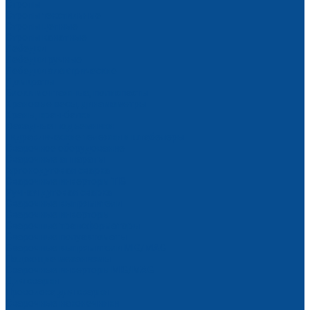
Стропы
Стропы текстильные
Стропы цепные
Стропы канатные
Лебедки
Лебедки ручные
Лебедки электрические
Домкраты
Блоки монтажные, полиспасты
Крановые весы, динамометры
Краны, кран-балки
Фасадные подъемники
Гидравлические тележки и штабелеры
Сварочное оборудование
Сварочные аппараты
Аргонодуговая сварка
Сварочные инверторы TIG
Ручная дуговая сварка
Сварочные выпрямители
Сварочные инверторы
Сварочные трансформаторы
Сварочные полуавтоматы
Сварочные выпрямители MIG/MAG
Подающие механизмы
Сварочные инверторы MIG/MAG
Для сварки
Проволока для сварки
Сварочные наконечники