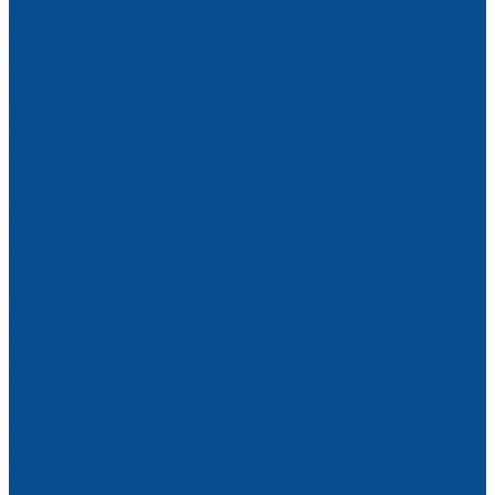
Электроды для сварки
Газосварочное оборудование
Баллоны, бачки, колпачки, тележки
Вентили, клапаны и затворы
Горелки газовые и сварочные
Комплекты и посты газовой сварки и резки
Манометры для редукторов
Машины газовой резки
Регуляторы и подогреватели газа
Редукторы баллонные, сетевые, рамповые
Резаки газовые
Рукава газовые и пневматические
Приспособления для сварки
Вращатели для сварки
Печи для просушки и прокалки электродов
Столы сварщика
Центраторы для труб
Электродержатели и клеммы заземления
Сварочные генераторы
Плазменная резка
Сварка пластиковых труб ПВХ
Противопожарное оборудование
Огнетушители
Рукава пожарные
Стволы пожарные
Пожарная арматура
Комплектующие
Пожарные гидранты