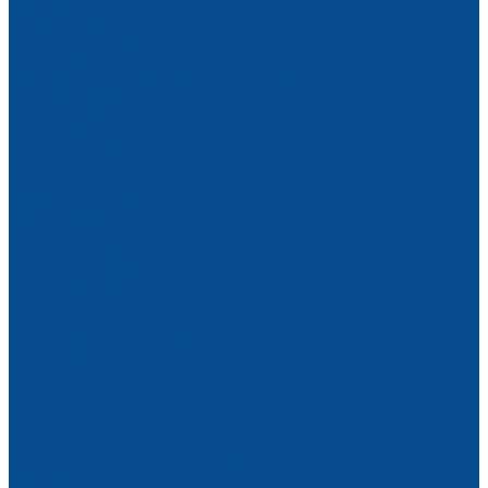
Арматура
Системы защиты от падения
Строительное оборудование
Дорожная техника
Виброоборудование для бетонных работ
Бетономешалки
Для приема и подачи раствора и бетона
Для обработки полов
Укрывные материалы
Тент тарпаулин
Фасадная сетка
Армированная пленка
Пологи брезентовые
Брезент
Гидроизоляция
Гидроизоляция Пенетрон
Мастика битумная
Праймер битумный
Гидрошпонка
Леса строительные, вышки-туры
Вышки-туры
Леса рамные
Леса хомутовые
Леса клиновые
Спецодежда и средства защиты
Спецодежда
Средства индивидуальной защиты
Рабочая обувь