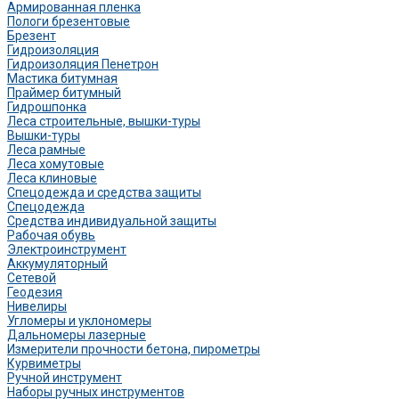
Армированная пленка
Пологи брезентовые
Брезент
Гидроизоляция
Гидроизоляция Пенетрон
Мастика битумная
Праймер битумный
Гидрошпонка
Леса строительные, вышки-туры
Вышки-туры
Леса рамные
Леса хомутовые
Леса клиновые
Спецодежда и средства защиты
Спецодежда
Средства индивидуальной защиты
Рабочая обувь
Электроинструмент
Аккумуляторный
Сетевой
Геодезия
Нивелиры
Угломеры и уклономеры
Дальномеры лазерные
Измерители прочности бетона, пирометры
Курвиметры
Ручной инструмент
Наборы ручных инструментов