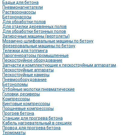
Бадьи для бетона
Пневмонагнетатели
Растворонасосы
Бетононасосы
Для обработки полов
Для отделки деревянных полов
Для обработки бетонных полов
Затирочные машины (вертолеты)
Мозаично-шлифовальные машины по бетону
Фрезеровальные машины по бетону
Тележки для топпинга
Парогенераторы промышленные
Пескоструйное оборудование
Запчасти и комплектующие к пескоструйным аппаратам
Пескоструйные аппараты
Пескоструйные камеры
Пневмооборудование
Бетоноломы
Отбойные молотки пневматические
Головки, ресиверы
Компрессоры
Винтовые компрессоры
Поршневые компрессоры
Прогрев бетона
Станции для прогрева бетона
Кабель нагревательный в секциях
Провод для прогрева бетона
Термоматы