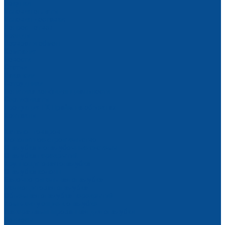
Покупки
Условия оплаты
Условия доставки
Вопрос - ответ
Бренды
Возврат и обмен
Компания
Новости
Статьи
Вакансии
Сотрудники
Политика конфиденциальности
Сертификаты
Продукция ГК Прайм на объектах
Контакты
...
Каталог товаров
Монолитное строительство
Опалубка и опалубочные системы
Опалубка перекрытий
Крупнощитовая опалубка
Опалубка колонн
Балочно-ригельная опалубка
Мелкощитовая опалубка
Объемная опалубка перекрытий
Комплектующие к опалубке
Фанера ламинированная для опалубки
Подкосы