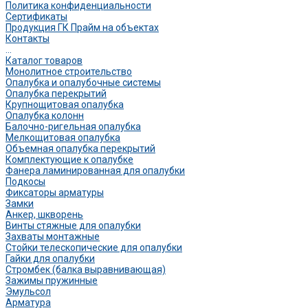
Политика конфиденциальности
Сертификаты
Продукция ГК Прайм на объектах
Контакты
...
Каталог товаров
Монолитное строительство
Опалубка и опалубочные системы
Опалубка перекрытий
Крупнощитовая опалубка
Опалубка колонн
Балочно-ригельная опалубка
Мелкощитовая опалубка
Объемная опалубка перекрытий
Комплектующие к опалубке
Фанера ламинированная для опалубки
Подкосы
Фиксаторы арматуры
Замки
Анкер, шкворень
Винты стяжные для опалубки
Захваты монтажные
Стойки телескопические для опалубки
Гайки для опалубки
Стромбек (балка выравнивающая)
Зажимы пружинные
Эмульсол
Арматура