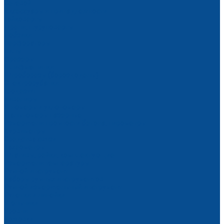
Сетевой
Аксессуары и принадлежности
Гайковерты
Дрели, шуруповерты
Лобзики
Перфораторы
Пилы
Фрезеры
Шлифмашинки
Штроборезы (бороздоделы)
Электрорубанки
Геодезия
Нивелиры
Угломеры и уклономеры
Дальномеры лазерные
Измерители прочности бетона, пирометры
Курвиметры
Средства связи
Тахеометры
Штативы, рейки, комплектующие
Измерители температуры
Ручной инструмент
Наборы ручных инструментов
Ручной измерительный инструмент
Рулетки и линейки
Угольники
Уровни
Ножовки